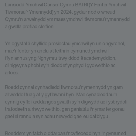
Lansiodd Ymchwil Canser Cymru BATRI (Y Fenter Ymchwil
Tiwmorau’r Ymennydd) yn 2024, gyda'r nod o wneud
Cymru'n arweinydd ym maes ymchwil tiwmorau’r ymennydd
a gwella profiad cleifion.
Yn ogystal â chyllido prosiectau ymchwil yn uniongyrchol,
mae'r fenter yn anelu at feithrin cymuned ymchwil
ffyniannus yng Nghymru trwy ddod â academyddion,
clinigwyr a phobl sy'n dioddef ynghyd i gydweithio ac
arloesi.
Roedd cynnal cynhadledd tiwmorau’r ymennydd yn gam
allweddol tuag at y gyflawnni hyn. Mae cynadleddau'n
cynnig cyfle i arddangos gwaith sy'n digwydd ac i ysbrydoli
trafodaeth a rhwydweithio, gan ganiatáu i'r ymarfer gorau
gael ei rannu a syniadau newydd gael eu datblygu.
Roeddem yn falch o ddarparu'r cyfleoedd hyn i'r gymuned