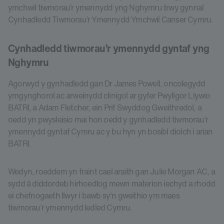
ymchwil tiwmorau’r ymennydd yng Nghymru trwy gynnal
Cynhadledd Tiwmorau’r Ymennydd Ymchwil Canser Cymru.
Cynhadledd tiwmorau’r ymennydd gyntaf yng
Nghymru
Agorwyd y gynhadledd gan Dr James Powell, oncolegydd
ymgynghorol ac arweinydd clinigol ar gyfer Pwyllgor Llywio
BATRI, a Adam Fletcher, ein Prif Swyddog Gweithredol, a
oedd yn pwysleisio mai hon oedd y gynhadledd tiwmorau’r
ymennydd gyntaf Cymru ac y bu hyn yn bosibl diolch i arian
BATRI.
Wedyn, roeddem yn fraint cael araith gan Julie Morgan AC, a
sydd â diddordeb hirhoedlog mewn materion iechyd a rhodd
ei chefnogaeth llwyr i bawb sy'n gweithio ym maes
tiwmorau’r ymennydd ledled Cymru.