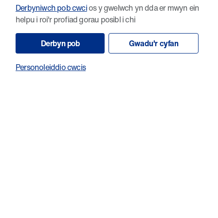
astudiaethau ymchwil.
Derbyniwch pob cwci
os y gwelwch yn dda er mwyn ein
helpu i roi'r profiad gorau posibl i chi
Yn ychwanegol i'r sgyrsiau, roedd gan y gynhadledd fwy na
20 o gyflwyniadau posteri i'r delegyddion ymgysylltu â nhw
Derbyn pob
Gwadu'r cyfan
trwy gydol y dydd.
Personoleiddio cwcis
Unwaith eto, roedd amrywiaeth yr ymchwil yn gynhyrfus ac
yn dyst i'r gwaith gwych sy'n cael ei wneud eisoes yng
Nghymru, yn y GIG ac mewn prifysgolion.
Lefel syfrdanol o ymchwil tiwmorau’r
ymennydd
Dywedodd Dr Florian Siebzehnrubl, arweinydd gwyddonol
ar gyfer Pwyllgor Llywio BATRI:
"Cefais fy syfrdanu yn wirioneddol gyda’r diddordeb cryf gan
ymchwilwyr, clinigwyr, a phobl proffesiynol yn y Gynhadledd