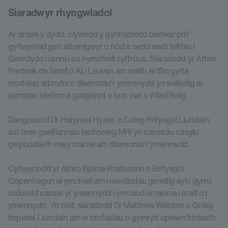
Siaradwyr rhyngwladol
Ar draws y dydd, clywodd y gynhadledd bedwar prif
gyflwyniad gan arbenigwyr o nôd a oedd wedi teithio i
Gaerdydd i rannu eu hymchwil cyffrous. Siaradodd yr Athro
Frederik de Smet o KU Leuven am waith ei dîm gyda
modelau arbrofol o diwmorau’r ymennydd yn seiliedig ar
samplau cleifion a gasglwyd o bob cwr o Wlad Belg.
Dangosodd Dr Harpreet Hyare, o Coleg Prifysgol Llundain,
sut mae gwelliannau technoleg MRI yn caniatáu casglu
gwybodaeth mwy manwl am diwmorau’r ymennydd.
Cyflwynodd yr Athro Bjarne Kristensen o Brifysgol
Copenhagen ei ymchwil am newidiadau genetig sy'n gyrru
celloedd canser yr ymennydd i ymosod ar rannau eraill o'r
ymennydd. Yn olaf, siaradodd Dr Matthew Williams o Goleg
Imperial Llundain am ei brofiadau o gymryd opsiwn triniaeth