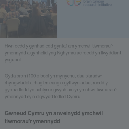
Hwn oedd y gynhadledd gyntaf am ymchwil tiwmorau’r
ymennydd a gynhelid yng Nghymru ac roedd yn llwyddiant
ysgubol.
Gyda bron i 100 o bobl yn mynychu, dau siaradwr
rhyngwladol a rhaglen eang o gyflwyniadau, roedd y
gynhadledd yn achlysur gwych am yr ymchwil tiwmorau’r
ymennydd sy'n digwydd ledled Cymru.
Gwneud Cymru yn arweinydd ymchwil
tiwmorau’r ymennydd