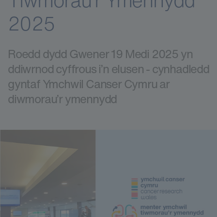
Tiwmorau’r Ymennydd
2025
Roedd dydd Gwener 19 Medi 2025 yn
ddiwrnod cyffrous i’n elusen - cynhadledd
gyntaf Ymchwil Canser Cymru ar
diwmorau’r ymennydd