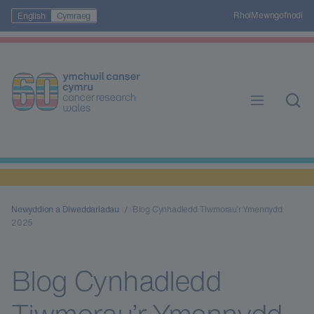
Rhoi
Mewngofnodi
English
Cymraeg
Newyddion a Diweddariadau
Blog Cynhadledd Tiwmorau’r Ymennydd
2025
Blog Cynhadledd