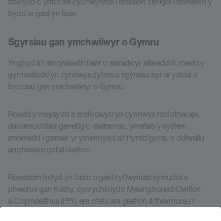
newydd o ymchwil cychwynnol i dreialon clinigol i driniaeth y
bydd ar gael yn fuan.
Sgyrsiau gan ymchwilwyr o Gymru
Ynghyd â’r amrywiaeth fawr o siaradwyr allweddol, roedd y
gynhadledd yn cynnwys cyfres o sgyrsiau byr ar ystod o
bynciau gan ymchwilwyr o Gymru.
Roedd y meysydd a drafodwyd yn cynnwys radiotherapi,
dadansoddiad genetig o diwmorau, ymateb y system
imiwnedd i ganser yr ymennydd a’r ffyrdd gorau o ddiwallu
anghenion gofal cleifion.
Roeddem hefyd yn falch o gael cyflwyniad symudol a
phwerus gan Kathy, cynrychiolydd Mewnghoriad Cleifion
a Chymdeithas (PPI), am ofalu am gleifion â thiwmorau’r
ymennydd a chymryd rhan wedyn mewn nifer o