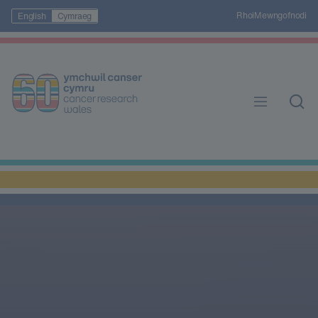
Rhoi
Mewngofnodi
English
Cymraeg