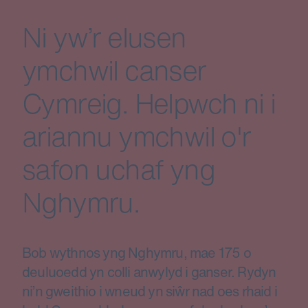
Ni yw’r elusen
ymchwil canser
Cymreig. Helpwch ni i
ariannu ymchwil o'r
safon uchaf yng
Nghymru.
Bob wythnos yng Nghymru, mae 175 o
deuluoedd yn colli anwylyd i ganser. Rydyn
ni’n gweithio i wneud yn siŵr nad oes rhaid i