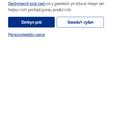
Derbyniwch pob cwci
os y gwelwch yn dda er mwyn ein
helpu i roi'r profiad gorau posibl i chi
Derbyn pob
Gwadu'r cyfan
Cwestiynau Cyffredin
Personoleiddio cwcis
Newyddion diweddaraf