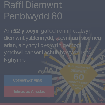
Raffl Diemwnt
Penblwydd 60
Am
£2 y tocyn
, gallech ennill cadwyn
diemwnt ysblennydd, tocynnau i sioe neu
arian, a hynny i gyd wrth gefnogi
ymchwil canser i achub bywydau yng
Nghymru.
Cofrestrwch yma!
Telerau ac Amodau