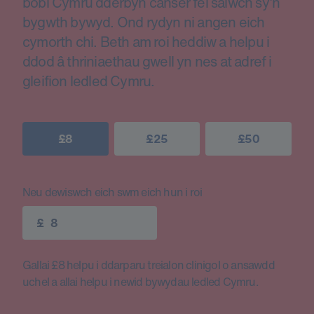
bobl Cymru dderbyn canser fel salwch sy’n
bygwth bywyd. Ond rydyn ni angen eich
cymorth chi. Beth am roi heddiw a helpu i
ddod â thriniaethau gwell yn nes at adref i
gleifion ledled Cymru.
£8
£25
£50
Neu dewiswch eich swm eich hun i roi
£
Gallai £8 helpu i ddarparu treialon clinigol o ansawdd
uchel a allai helpu i newid bywydau ledled Cymru.