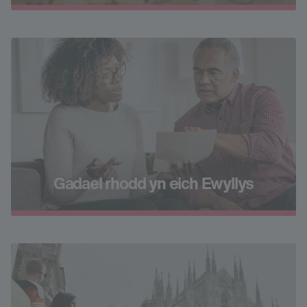
Gadael rhodd yn eich Ewyllys