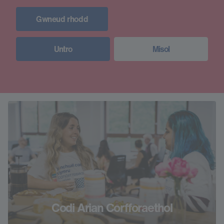
Gwneud rhodd
Untro
Misol
Codi Arian Corfforaethol