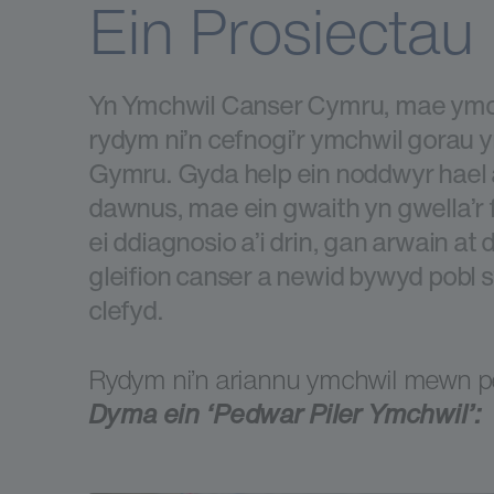
Ein Prosiectau
Yn Ymchwil Canser Cymru, mae ymch
rydym ni’n cefnogi’r ymchwil gorau 
Gymru. Gyda help ein noddwyr hael
dawnus, mae ein gwaith yn gwella’r f
ei ddiagnosio a’i drin, gan arwain at d
gleifion canser a newid bywyd pobl s
clefyd.
Rydym ni’n ariannu ymchwil mewn pe
Dyma ein ‘Pedwar Piler Ymchwil’: