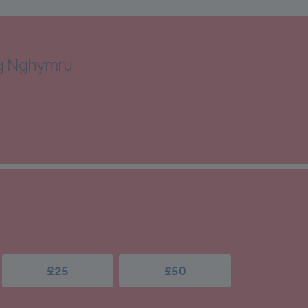
ng Nghymru
£25
£50