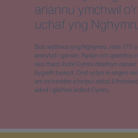
ariannu ymchwil o'r
uchaf yng Nghymru
Bob wythnos yng Nghymru, mae 175 o d
anwylyd i ganser. Rydyn ni’n gweithio 
oes rhaid i bobl Cymru dderbyn canser 
bygwth bywyd. Ond rydyn ni angen eic
am roi heddiw a helpu i ddod â thriniae
adref i gleifion ledled Cymru.