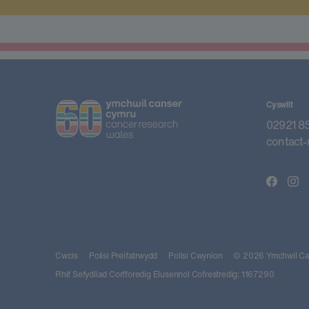
Cyswllt
02921 8
contact-
Cwcis
Polisi Preifatrwydd
Polisi Cwynion
© 2026 Ymchwil Can
Rhif Sefydliad Corfforedig Elusennol Cofrestredig: 1167290