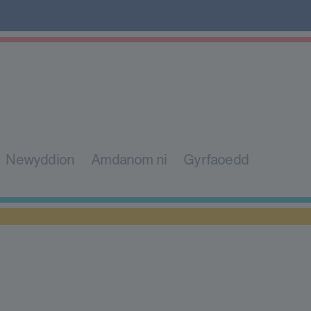
Newyddion
Amdanom ni
Gyrfaoedd