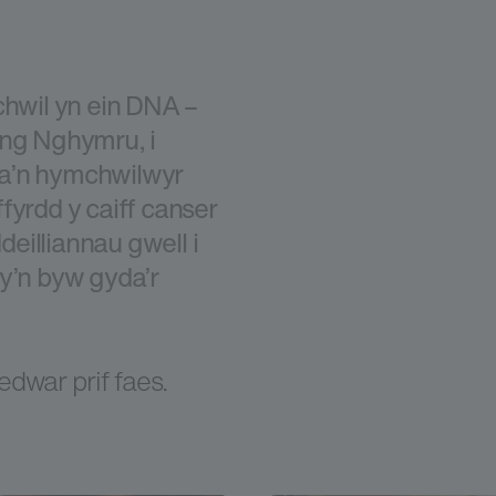
wil yn ein DNA –
yng Nghymru, i
 a’n hymchwilwyr
fyrdd y caiff canser
deilliannau gwell i
y’n byw gyda’r
dwar prif faes.