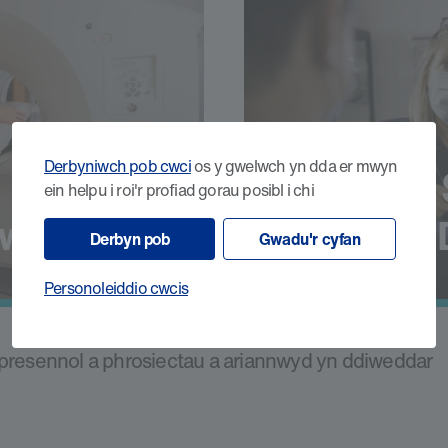
Derbyniwch pob cwci
os y gwelwch yn dda er mwyn
Ymchwil 
ein helpu i roi'r profiad gorau posibl i chi
well
Derbyn pob
Gwadu'r cyfan
Personoleiddio cwcis
u presennol a phrosiectau a ariannwyd yn ddiweddar