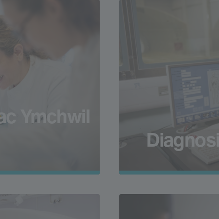
ac Ymchwil
Diagnosi