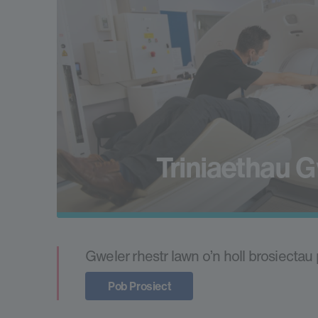
Triniaethau G
Gweler rhestr lawn o’n holl brosiecta
Pob Prosiect