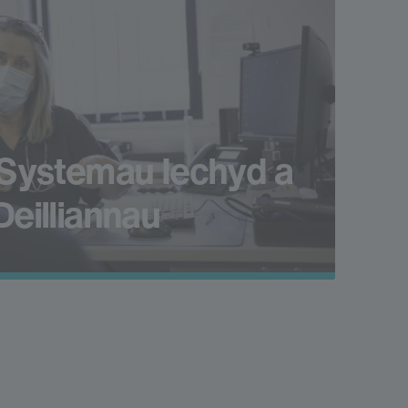
Systemau Iechyd a
Deilliannau