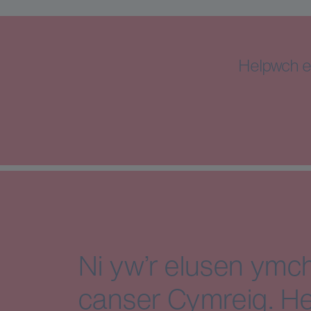
Helpwch e
Ni yw’r elusen ymch
canser Cymreig. He