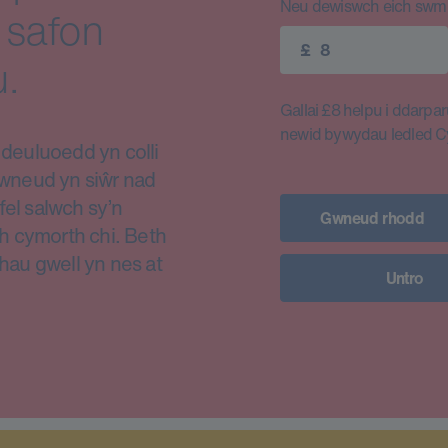
Neu dewiswch eich swm e
 safon
£
.
Gallai £8 helpu i ddarparu
newid bywydau ledled 
euluoedd yn colli
i wneud yn siŵr nad
fel salwch sy’n
Gwneud rhodd
h cymorth chi. Beth
thau gwell yn nes at
Untro