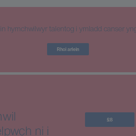
in hymchwilwyr talentog i ymladd canser y
Rhoi arlein
wil
£8
lpwch ni i