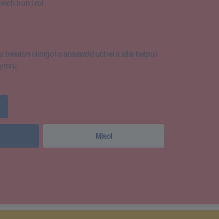
ich hun i roi
 treialon clinigol o ansawdd uchel a allai helpu i
Cymru.
Misol