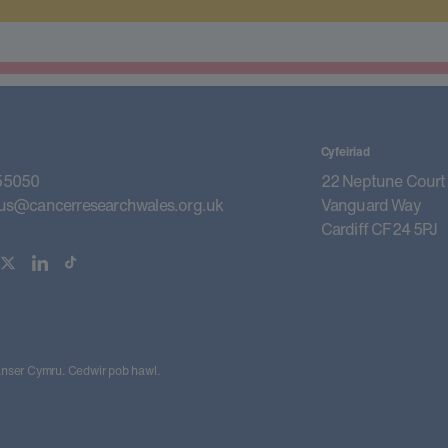
Cyfeiriad
55050
22 Neptune Court
us@cancerresearchwales.org.uk
Vanguard Way
Cardiff CF24 5PJ
ser Cymru. Cedwir pob hawl.