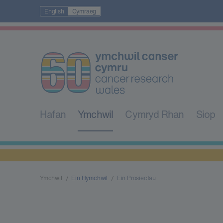
English
Cymraeg
Hafan
Ymchwil
Cymryd Rhan
Siop
Ymchwil
Ein Hymchwil
Ein Prosiectau