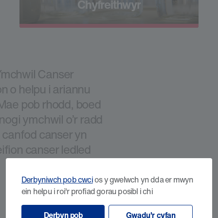
Chyfreithwyr
 Ymchwil Canser
n o helpu i ariannu
Mae pob rhodd, boed
fnogi ymchwil o’r radd
, canfod canser yn
ifion canser ledled
Derbyniwch pob cwci
os y gwelwch yn dda er mwyn
ein helpu i roi'r profiad gorau posibl i chi
Derbyn pob
Gwadu'r cyfan