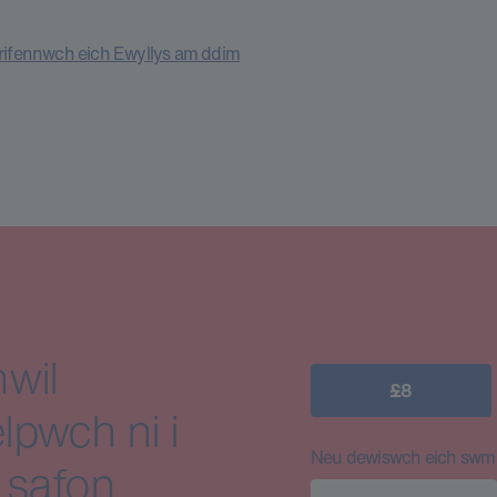
rifennwch eich Ewyllys am ddim
wil
£8
lpwch ni i
Neu dewiswch eich swm e
 safon