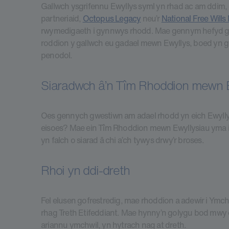
Gallwch ysgrifennu Ewyllys syml yn rhad ac am ddim, 
partneriaid,
Octopus Legacy
neu’r
National Free Wills
rwymedigaeth i gynnwys rhodd. Mae gennym hefyd ga
roddion y gallwch eu gadael mewn Ewyllys, boed yn g
penodol.
Siaradwch â’n Tîm Rhoddion mewn E
Oes gennych gwestiwn am adael rhodd yn eich Ewylly
eisoes? Mae ein Tîm Rhoddion mewn Ewyllysiau yma i
yn falch o siarad â chi a’ch tywys drwy’r broses.
Rhoi yn ddi-dreth
Fel elusen gofrestredig, mae rhoddion a adewir i Ymc
rhag Treth Etifeddiant. Mae hynny’n golygu bod mwy 
ariannu ymchwil, yn hytrach nag at dreth.