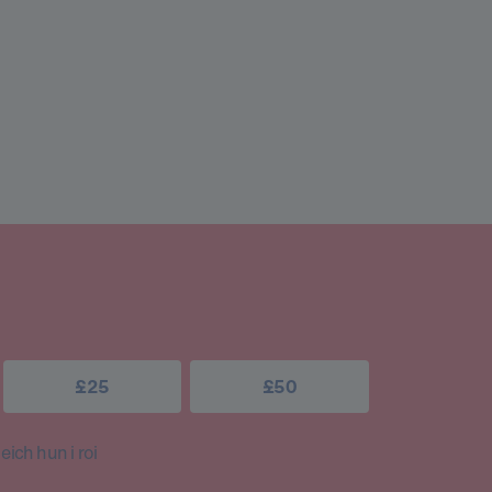
£25
£50
ich hun i roi