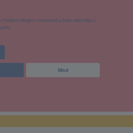
 treialon clinigol o ansawdd uchel a allai helpu i
Cymru.
Misol