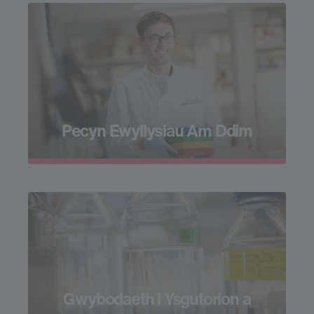
Pecyn Ewyllysiau Am Ddim
Gwybodaeth i Ysgutorion a