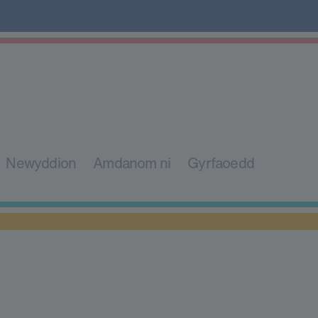
Newyddion
Amdanom ni
Gyrfaoedd