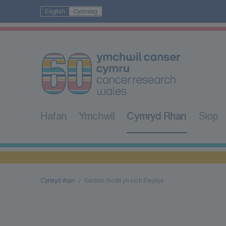
English
Cymraeg
Hafan
Ymchwil
Cymryd Rhan
Siop
Cymryd rhan
Gadael rhodd yn eich Ewyllys