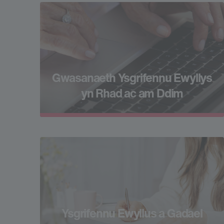
Gwasanaeth Ysgrifennu Ewyllys
yn Rhad ac am Ddim
Ysgrifennu Ewyllus a Gadael