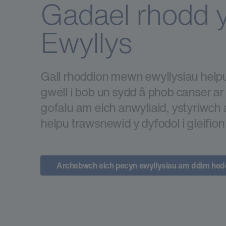
Gadael rhodd y
Ewyllys
Gall rhoddion mewn ewyllysiau helpu
gwell i bob un sydd â phob canser ar
gofalu am eich anwyliaid, ystyriwch 
helpu trawsnewid y dyfodol i gleifion 
Archebwch eich pecyn ewyllysiau am ddim hed