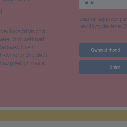
£
.
Gallai £8 helpu i ddarparu
newid bywydau ledled 
euluoedd yn colli
i wneud yn siŵr nad
fel salwch sy’n
Gwneud rhodd
h cymorth chi. Beth
thau gwell yn nes at
Untro