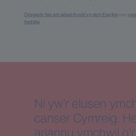
Dysgwch fwy am adael rhodd yn eich Ewyllys
neu
ysg
heddiw
.
Ni yw’r elusen ymch
canser Cymreig. He
ariannu ymchwil o'r