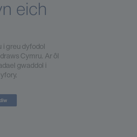
n eich
 i greu dyfodol
 draws Cymru. Ar ôl
adael gwaddol i
yfory.
diw