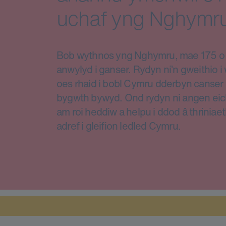
uchaf yng Nghymru
Bob wythnos yng Nghymru, mae 175 o d
anwylyd i ganser. Rydyn ni’n gweithio 
oes rhaid i bobl Cymru dderbyn canser 
bygwth bywyd. Ond rydyn ni angen eic
am roi heddiw a helpu i ddod â thriniae
adref i gleifion ledled Cymru.