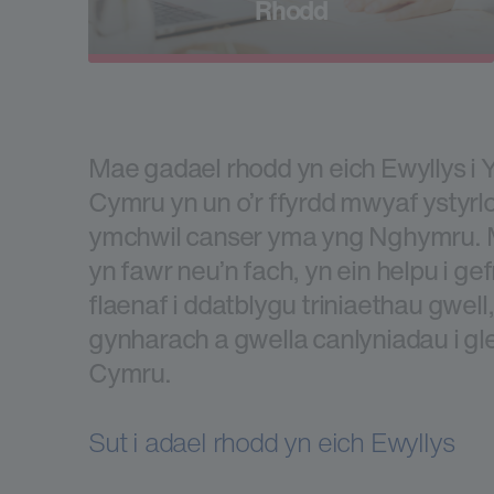
Rhodd
Mae gadael rhodd yn eich Ewyllys i
Cymru yn un o’r ffyrdd mwyaf ystyrlo
ymchwil canser yma yng Nghymru. 
yn fawr neu’n fach, yn ein helpu i ge
flaenaf i ddatblygu triniaethau gwell
gynharach a gwella canlyniadau i gle
Cymru.
Sut i adael rhodd yn eich Ewyllys