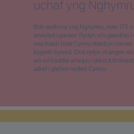
uchaf yng Nghymru
Bob wythnos yng Nghymru, mae 175 o d
anwylyd i ganser. Rydyn ni’n gweithio 
oes rhaid i bobl Cymru dderbyn canser 
bygwth bywyd. Ond rydyn ni angen eic
am roi heddiw a helpu i ddod â thriniae
adref i gleifion ledled Cymru.