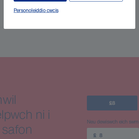
Personoleiddio cwcis
wil
£8
lpwch ni i
Neu dewiswch eich swm e
 safon
£