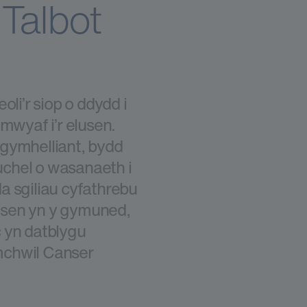
Talbot
oli’r siop o ddydd i
mwyaf i’r elusen.
gymhelliant, bydd
chel o wasanaeth i
a sgiliau cyfathrebu
elusen yn y gymuned,
 yn datblygu
mchwil Canser