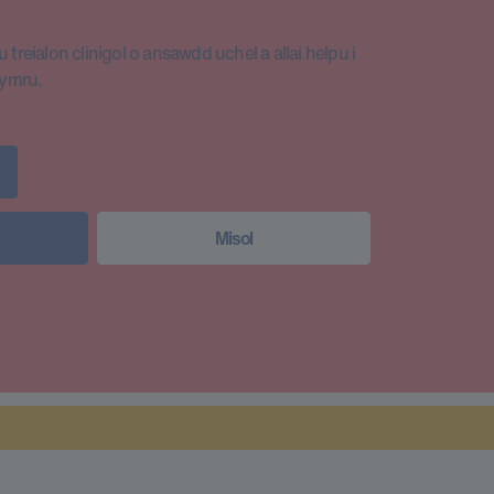
 treialon clinigol o ansawdd uchel a allai helpu i
Cymru.
Misol