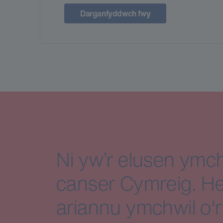
Darganfyddwch fwy
Ni yw’r elusen ymch
canser Cymreig. He
ariannu ymchwil o'r