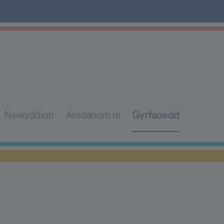
Newyddion
Amdanom ni
Gyrfaoedd