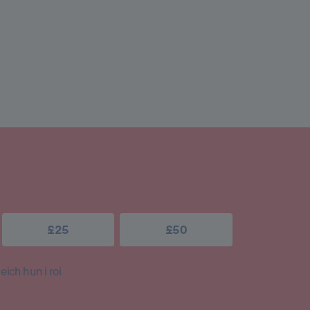
£25
£50
ich hun i roi