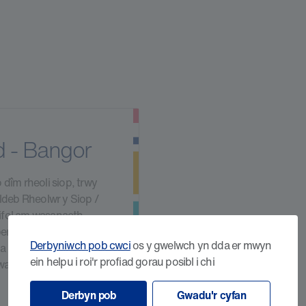
d - Bangor
 dîm rheoli siop, trwy
ldeb Rheolwr y Siop /
rifol am wasanaeth
bennig o wirfoddolwyr.
Derbyniwch pob cwci
os y gwelwch yn dda er mwyn
d a byddwch yn cael y
ein helpu i roi'r profiad gorau posibl i chi
rwain at ddyrchafiad
Derbyn pob
Gwadu'r cyfan