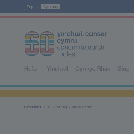
English
Cymraeg
Hafan
Ymchwil
Cymryd Rhan
Siop
Gyrfaoedd
Rheolwr Siop - Talbot Green