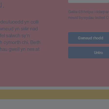
.
Gallai £8 helpu i ddarparu
newid bywydau ledled 
euluoedd yn colli
i wneud yn siŵr nad
fel salwch sy’n
Gwneud rhodd
h cymorth chi. Beth
thau gwell yn nes at
Untro