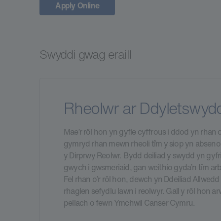
Apply Online
Swyddi gwag eraill
Rheolwr ar Ddyletswyd
Mae’r rôl hon yn gyfle cyffrous i ddod yn rhan o
gymryd rhan mewn rheoli tîm y siop yn abseno
y Dirprwy Reolwr. Bydd deiliad y swydd yn gyf
gwych i gwsmeriaid, gan weithio gyda’n tîm ar
Fel rhan o’r rôl hon, dewch yn Ddeiliad Allwed
rhaglen sefydlu lawn i reolwyr. Gall y rôl hon a
pellach o fewn Ymchwil Canser Cymru.