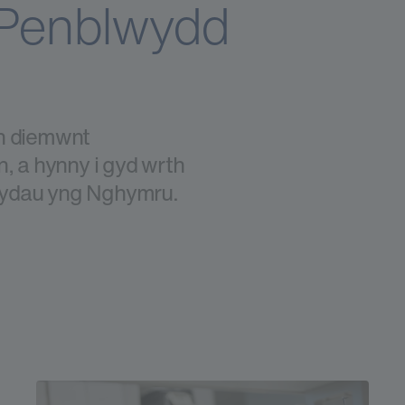
 Penblwydd
yn diemwnt
n, a hynny i gyd wrth
wydau yng Nghymru.