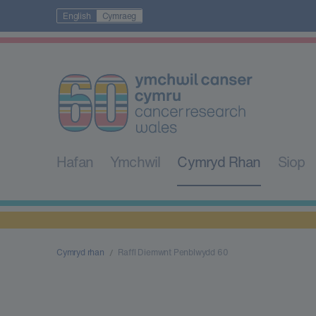
English
Cymraeg
Hafan
Ymchwil
Cymryd Rhan
Siop
Cymryd rhan
Raffl Diemwnt Penblwydd 60