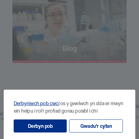
Blog
Derbyniwch pob cwci
os y gwelwch yn dda er mwyn
ein helpu i roi'r profiad gorau posibl i chi
Derbyn pob
Gwadu'r cyfan