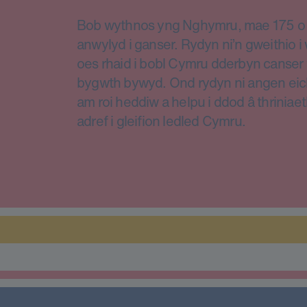
Bob wythnos yng Nghymru, mae 175 o d
anwylyd i ganser. Rydyn ni’n gweithio 
oes rhaid i bobl Cymru dderbyn canser 
bygwth bywyd. Ond rydyn ni angen eic
am roi heddiw a helpu i ddod â thriniae
adref i gleifion ledled Cymru.