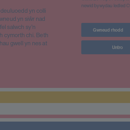
newid bywydau ledled 
euluoedd yn colli
i wneud yn siŵr nad
fel salwch sy’n
Gwneud rhodd
h cymorth chi. Beth
thau gwell yn nes at
Untro