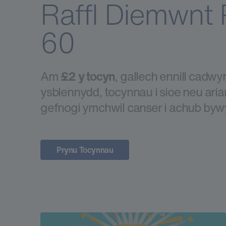
Raffl Diemwnt
60
Am
£2 y tocyn
, gallech ennill cadw
ysblennydd, tocynnau i sioe neu aria
gefnogi ymchwil canser i achub by
Prynu Tocynnau