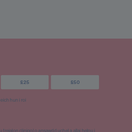
£25
£50
ich hun i roi
 treialon clinigol o ansawdd uchel a allai helpu i