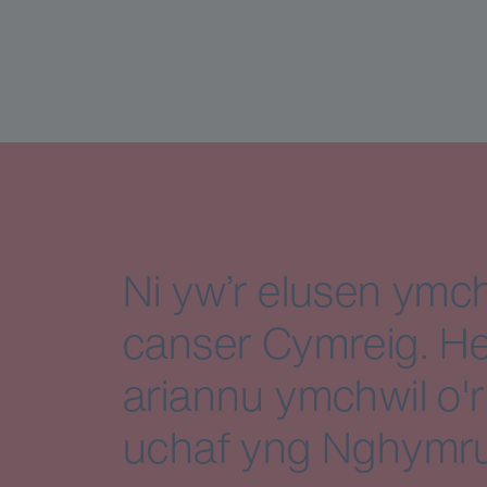
Ni yw’r elusen ymch
canser Cymreig. He
ariannu ymchwil o'r
uchaf yng Nghymru