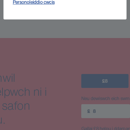
Personoleiddio cwcis
wil
£8
lpwch ni i
Neu dewiswch eich swm e
 safon
£
.
Gallai £8 helpu i ddarparu