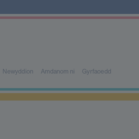
Newyddion
Amdanom ni
Gyrfaoedd