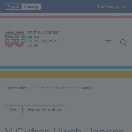
Rhoi
Mewngofnodi
English
Cymraeg
Cymryd Rhan
Our Events
Y Gyfres Uwch Hanner
Ras
Hanner Marathon
Y Gyfres Uwch Hanner