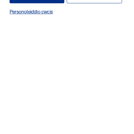
Personoleiddio cwcis
Noson Gomedi
Robin Morgan a'i Ffrindiau
15 November, 6 - 9pm
Ymunwch â ni am noson o gomedi stand-yp gyda Robin
Morgan a'i ffrindiau, dyma noson arbennig iawn i godi arian i