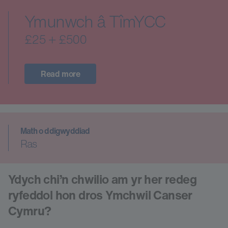
Ymunwch â TîmYCC
£25 + £500
Read more
Math o ddigwyddiad
Ras
Ydych chi’n chwilio am yr her redeg
ryfeddol hon dros Ymchwil Canser
Cymru?