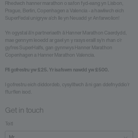
Rhedwch hanner marathon o safon fyd-eang yn Lisbon,
Prague, Berlin, Copenhagen a Valencia - a hawliwch eich
SuperFedal unigryw a’ch lle yn Neuadd yr Anfarwolion!
Yn ogystal â’n partneriaeth â Hanner Marathon Caerdydd,
mae gennym leoedd ar gael yn y rasys eraill sy’n rhan o’r
gyfres SuperHalfs, gan gynnwys Hanner Marathon
Copenhagen a Hanner Marathon Valencia.
Ffi gofrestru yw £25. Yr isafswm nawdd yw £500.
I gofrestru eich diddordeb, cysylltwch â ni gan ddefnyddio’r
ffurflen isod.
Get in touch
Teitl