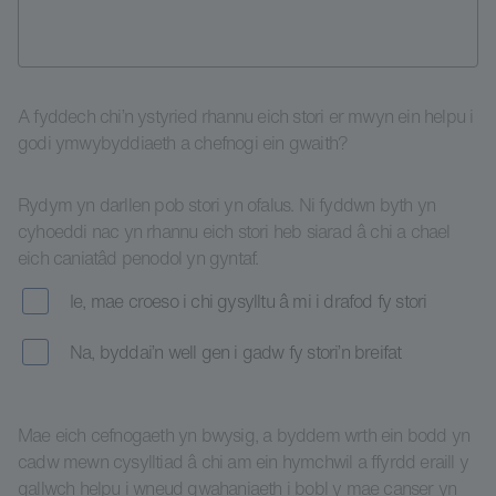
A fyddech chi’n ystyried rhannu eich stori er mwyn ein helpu i
godi ymwybyddiaeth a chefnogi ein gwaith?
Rydym yn darllen pob stori yn ofalus. Ni fyddwn byth yn
cyhoeddi nac yn rhannu eich stori heb siarad â chi a chael
eich caniatâd penodol yn gyntaf.
Ie, mae croeso i chi gysylltu â mi i drafod fy stori
Na, byddai’n well gen i gadw fy stori’n breifat
Mae eich cefnogaeth yn bwysig, a byddem wrth ein bodd yn
cadw mewn cysylltiad â chi am ein hymchwil a ffyrdd eraill y
gallwch helpu i wneud gwahaniaeth i bobl y mae canser yn