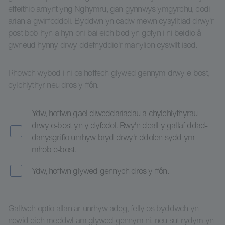
effeithio arnynt yng Nghymru, gan gynnwys ymgyrchu, codi
arian a gwirfoddoli. Byddwn yn cadw mewn cysylltiad drwy'r
post bob hyn a hyn oni bai eich bod yn gofyn i ni beidio â
gwneud hynny drwy ddefnyddio'r manylion cyswllt isod.
Rhowch wybod i ni os hoffech glywed gennym drwy e-bost,
cylchlythyr neu dros y ffôn.
Ydw, hoffwn gael diweddariadau a chylchlythyrau
drwy e-bost yn y dyfodol. Rwy'n deall y gallaf ddad-
danysgrifio unrhyw bryd drwy'r ddolen sydd ym
mhob e-bost.
Ydw, hoffwn glywed gennych dros y ffôn.
Gallwch optio allan ar unrhyw adeg, felly os byddwch yn
newid eich meddwl am glywed gennym ni, neu sut rydym yn