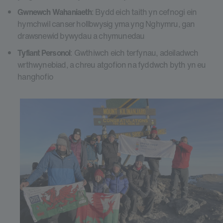
Gwnewch Wahaniaeth
: Bydd eich taith yn cefnogi ein
hymchwil canser hollbwysig yma yng Nghymru, gan
drawsnewid bywydau a chymunedau
Tyfiant Personol
: Gwthiwch eich terfynau, adeiladwch
wrthwynebiad, a chreu atgofion na fyddwch byth yn eu
hanghofio