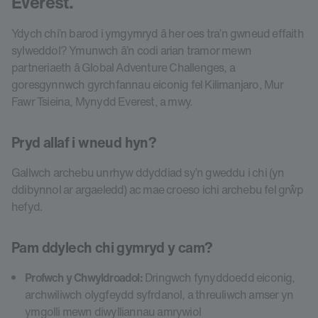
Everest.
Ydych chi’n barod i ymgymryd â her oes tra’n gwneud effaith
sylweddol? Ymunwch â’n codi arian tramor mewn
partneriaeth â Global Adventure Challenges, a
goresgynnwch gyrchfannau eiconig fel Kilimanjaro, Mur
Fawr Tsieina, Mynydd Everest, a mwy.
Pryd allaf i wneud hyn?
Gallwch archebu unrhyw ddyddiad sy’n gweddu i chi (yn
ddibynnol ar argaeledd) ac mae croeso ichi archebu fel grŵp
hefyd.
Pam ddylech chi gymryd y cam?
Profwch y Chwyldroadol:
Dringwch fynyddoedd eiconig,
archwiliwch olygfeydd syfrdanol, a threuliwch amser yn
ymgolli mewn diwylliannau amrywiol