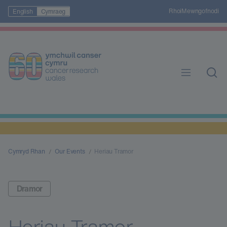
Rhoi
Mewngofnodi
English
Cymraeg
Cymryd Rhan
Our Events
Heriau Tramor
Dramor
Heriau Tramor