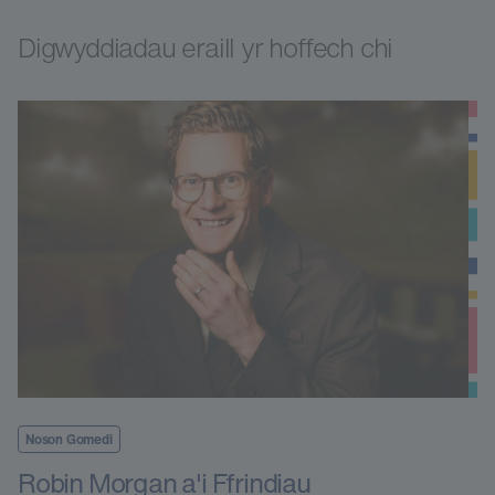
Digwyddiadau eraill yr hoffech chi
Noson Gomedi
Robin Morgan a'i Ffrindiau