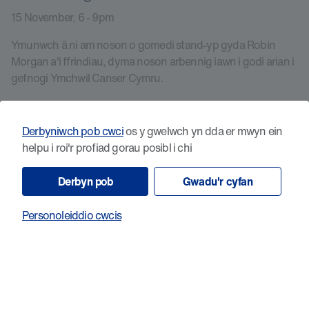
15 November, 6 - 9pm
Ymunwch â ni am noson o gomedi stand-yp gyda Robin
Morgan a'i ffrindiau, dyma noson arbennig iawn i godi arian i
gefnogi Ymchwil Canser Cymru.
Dysgwch fwy
Derbyniwch pob cwci
os y gwelwch yn dda er mwyn ein
helpu i roi'r profiad gorau posibl i chi
Derbyn pob
Gwadu'r cyfan
Personoleiddio cwcis