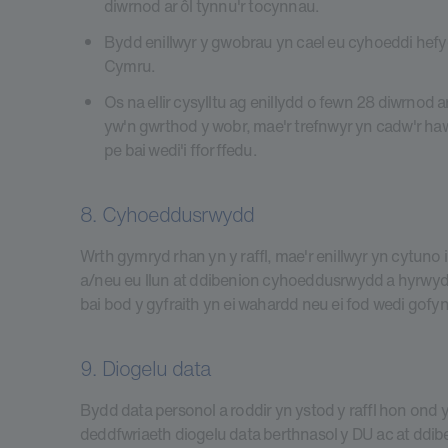
diwrnod ar ôl tynnu'r tocynnau.
Bydd enillwyr y gwobrau yn cael eu cyhoeddi hef
Cymru.
Os na ellir cysylltu ag enillydd o fewn 28 diwrnod 
yw'n gwrthod y wobr, mae'r trefnwyr yn cadw'r hawl 
pe bai wedi'i fforffedu.
8. Cyhoeddusrwydd
Wrth gymryd rhan yn y raffl, mae'r enillwyr yn cytun
a/neu eu llun at ddibenion cyhoeddusrwydd a hyrwyddo s
bai bod y gyfraith yn ei wahardd neu ei fod wedi gofy
9. Diogelu data
Bydd data personol a roddir yn ystod y raffl hon ond y
deddfwriaeth diogelu data berthnasol y DU ac at ddib