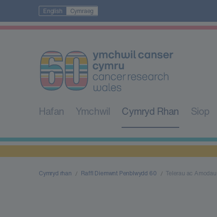
English
Cymraeg
Hafan
Ymchwil
Cymryd Rhan
Siop
Cymryd rhan
Raffl Diemwnt Penblwydd 60
Telerau ac Amodau