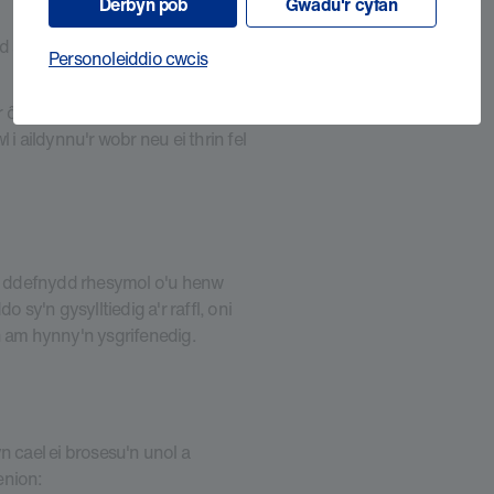
Derbyn pob
Gwadu'r cyfan
yd ar wefan Ymchwil Canser
Personoleiddio cwcis
ar ôl tynnu'r tocynnau, neu os
i aildynnu'r wobr neu ei thrin fel
o i ddefnydd rhesymol o'u henw
y'n gysylltiedig a'r raffl, oni
n am hynny'n ysgrifenedig.
n cael ei brosesu'n unol a
enion: