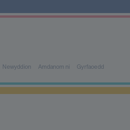
Newyddion
Amdanom ni
Gyrfaoedd