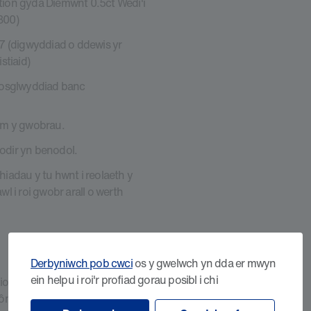
ion gyda Diemwnt 0.5ct Wedi'i
800)
7 (digwyddiad o ddewis yr
stiaid)
rosglwyddiad banc
 am y gwobrau.
nodir yn benodol.
adau y tu hwnt i reolaeth y
 i roi gwobr arall o werth
Derbyniwch pob cwci
os y gwelwch yn dda er mwyn
ein helpu i roi'r profiad gorau posibl i chi
o'r manylion cyswllt a
fôn neu drwy e-bost, o fewn 14