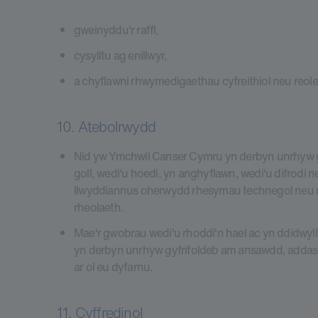
gweinyddu'r raffl,
cysylltu ag enillwyr,
a chyflawni rhwymedigaethau cyfreithiol neu reoleidd
10. Atebolrwydd
Nid yw Ymchwil Canser Cymru yn derbyn unrhyw gy
goll, wedi'u hoedi, yn anghyflawn, wedi'u difrodi 
llwyddiannus oherwydd rhesymau technegol neu res
rheolaeth.
Mae'r gwobrau wedi'u rhoddi'n hael ac yn ddidwy
yn derbyn unrhyw gyfrifoldeb am ansawdd, adda
ar ol eu dyfarnu.
11. Cyffredinol