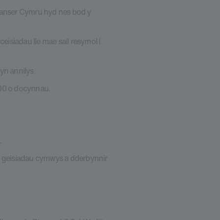
Canser Cymru hyd nes bod y
eisiadau lle mae sail resymol i
yn annilys.
100 o docynnau.
.
oll geisiadau cymwys a dderbynnir