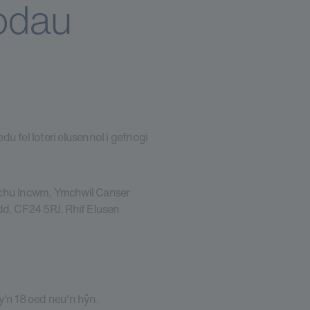
odau
u fel loteri elusennol i gefnogi
rchu Incwm, Ymchwil Canser
d, CF24 5PJ. Rhif Elusen
sy'n 18 oed neu'n hŷn.