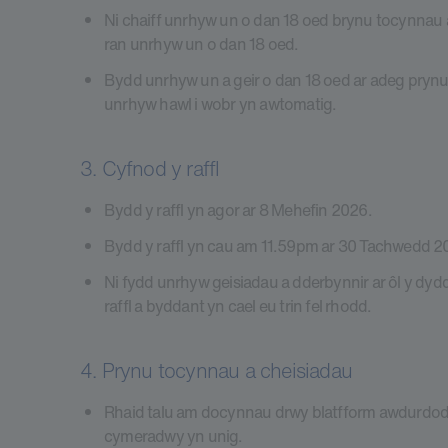
Ni chaiff unrhyw un o dan 18 oed brynu tocynnau 
ran unrhyw un o dan 18 oed.
Bydd unrhyw un a geir o dan 18 oed ar adeg prynu 
unrhyw hawl i wobr yn awtomatig.
3. Cyfnod y raffl
Bydd y raffl yn agor ar 8 Mehefin 2026.
Bydd y raffl yn cau am 11.59pm ar 30 Tachwedd 2
Ni fydd unrhyw geisiadau a dderbynnir ar ôl y dyd
raffl a byddant yn cael eu trin fel rhodd.
4. Prynu tocynnau a cheisiadau
Rhaid talu am docynnau drwy blatfform awdurdoded
cymeradwy yn unig.