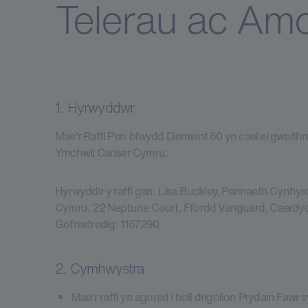
Telerau ac Am
1. Hyrwyddwr
Mae'r Raffl Pen-blwydd Diemwnt 60 yn cael ei gweithred
Ymchwil Canser Cymru.
Hyrwyddir y raffl gan: Lisa Buckley, Pennaeth Cynhy
Cymru, 22 Neptune Court, Ffordd Vanguard, Caerdyd
Gofrestredig: 1167290.
2. Cymhwystra
Mae'r raffl yn agored i holl drigolion Prydain Fawr 