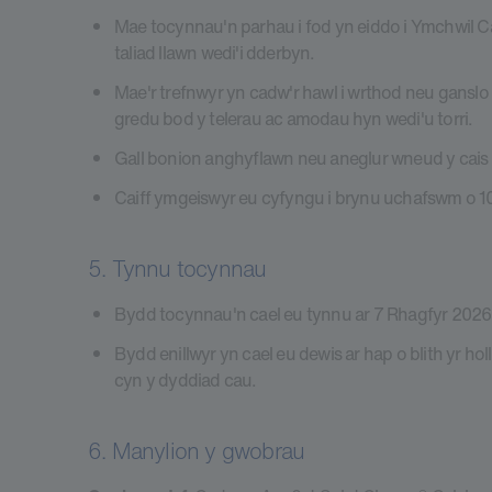
Mae tocynnau'n parhau i fod yn eiddo i Ymchwil 
taliad llawn wedi'i dderbyn.
Mae'r trefnwyr yn cadw'r hawl i wrthod neu ganslo c
gredu bod y telerau ac amodau hyn wedi'u torri.
Gall bonion anghyflawn neu aneglur wneud y cais 
Caiff ymgeiswyr eu cyfyngu i brynu uchafswm o 
5. Tynnu tocynnau
Bydd tocynnau'n cael eu tynnu ar 7 Rhagfyr 2026
Bydd enillwyr yn cael eu dewis ar hap o blith yr h
cyn y dyddiad cau.
6. Manylion y gwobrau