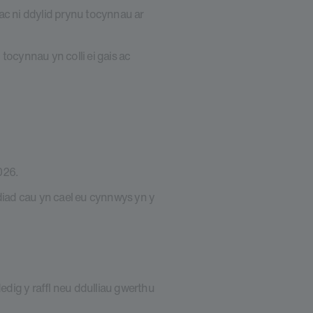
ac ni ddylid prynu tocynnau ar
tocynnau yn colli ei gais ac
026.
diad cau yn cael eu cynnwys yn y
ig y raffl neu ddulliau gwerthu