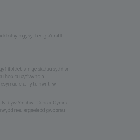
iol sy'n gysylltiedig a'r raffl.
frifoldeb am geisiadau sydd ar
neu heb eu cyflwyno'n
ymau eraill y tu hwnt i'w
ll. Nid yw Ymchwil Canser Cymru
srwydd neu argaeledd gwobrau