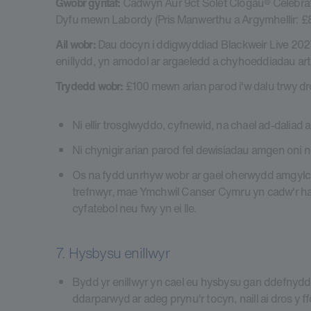
Gwobr gyntaf:
Cadwyn Aur 9ct Solet Clogau® Celebrat
Dyfu mewn Labordy (Pris Manwerthu a Argymhellir: £
Ail wobr:
Dau docyn i ddigwyddiad Blackweir Live 202
enillydd, yn amodol ar argaeledd a chyhoeddiadau arti
Trydedd wobr:
£100 mewn arian parod i'w dalu trwy d
Ni ellir trosglwyddo, cyfnewid, na chael ad-daliad
Ni chynigir arian parod fel dewisiadau amgen oni 
Os na fydd unrhyw wobr ar gael oherwydd amgylchi
trefnwyr, mae Ymchwil Canser Cymru yn cadw'r hawl
cyfatebol neu fwy yn ei lle.
7. Hysbysu enillwyr
Bydd yr enillwyr yn cael eu hysbysu gan ddefnyddi
ddarparwyd ar adeg prynu'r tocyn, naill ai dros y f