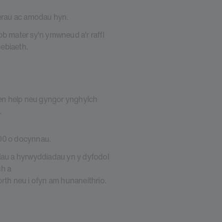
lerau ac amodau hyn.
 mater sy'n ymwneud a'r raffl
ebiaeth.
en help neu gyngor ynghylch
.
100 o docynnau.
lau a hyrwyddiadau yn y dyfodol
ch a
th neu i ofyn am hunaneithrio.