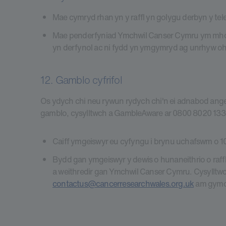
Mae cymryd rhan yn y raffl yn golygu derbyn y te
Mae penderfyniad Ymchwil Canser Cymru ym mhob
yn derfynol ac ni fydd yn ymgymryd ag unrhyw oh
12. Gamblo cyfrifol
Os ydych chi neu rywun rydych chi'n ei adnabod ang
gamblo, cysylltwch a GambleAware ar 0800 8020 133
Caiff ymgeiswyr eu cyfyngu i brynu uchafswm o 
Bydd gan ymgeiswyr y dewis o hunaneithrio o raff
a weithredir gan Ymchwil Canser Cymru. Cysylltw
contactus@cancerresearchwales.org.uk
am gymor