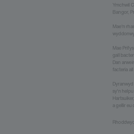
Ymchwil C
Bangor, Pr
Mae'n rha
wyddonwyr
Mae Prifys
gall bacte
Dan arwein
facteria a
Dyranwyd £
sy'n helpu
Hartsuiker
a gellir e
Rhoddwyd £