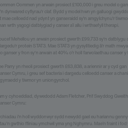
Oommen Oommen yn arwain prosiect £100,000 i greu model o gan
'n dynwared cyflyrau'r claf. Bydd y model hwn yn galluogi gwydd
t mae celloedd nad ydynt yn ganseraidd sy'n amgylchynu'r tiwmo
n wrth ysgogi datblygiad y canser a’i allu i wrthsefyll therapi.
oucef Mehellou yn arwain prosiect gwerth £99,733 sy'n datblygu 
argedu'r protein STAT3. Mae STAT3 yn gysylltiedig â'r math mwya
 ganser y fron sy'n arwain at 40% o'r holl farwolaethau canser y 
ee Parry yn rheoli prosiect gwerth £63,838, a ariennir ar y cyd ga
nser Cymru, i greu sef bacteria i dargedu celloedd canser a chan
i gyrraedd y tiwmor yn uniongyrchol.
am y cyhoeddiad, dywedodd Adam Fletcher, Prif Swyddog Gweith
anser Cymru:
rchiadau i'n holl wyddonwyr sydd newydd gael eu hariannu genn
tau'n gwthio ffiniau ymchwil yma yng Nghymru. Mae’n fraint i fod 