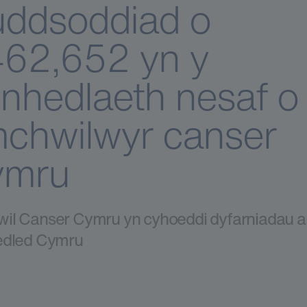
ddsoddiad o
62,652 yn y
nhedlaeth nesaf o
chwilwyr canser
ymru
il Canser Cymru yn cyhoeddi dyfarniadau a
edled Cymru