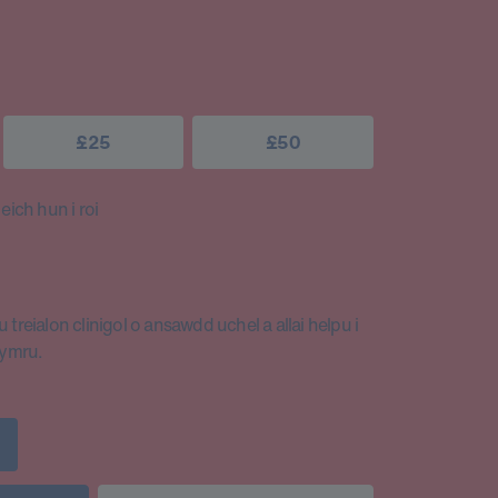
£25
£50
ich hun i roi
 treialon clinigol o ansawdd uchel a allai helpu i
Cymru.