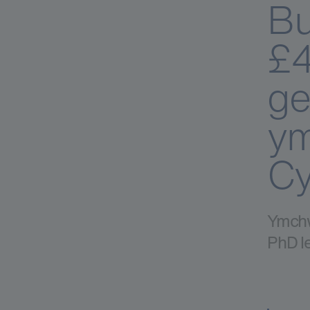
Bu
£4
ge
ym
C
Ymchw
PhD l