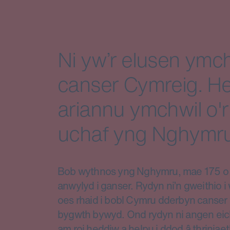
Ni yw’r elusen ymch
canser Cymreig. He
ariannu ymchwil o'r
uchaf yng Nghymru
Bob wythnos yng Nghymru, mae 175 o d
anwylyd i ganser. Rydyn ni’n gweithio 
oes rhaid i bobl Cymru dderbyn canser 
bygwth bywyd. Ond rydyn ni angen eic
am roi heddiw a helpu i ddod â thriniae