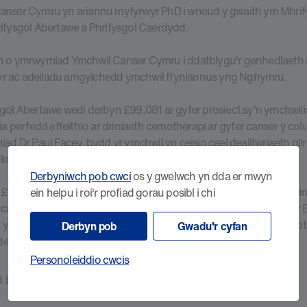
anser Cymru yn ariannu myfyrwyr PhD i wneud y gwaith ym Mhrif
ifysgol Abertawe a Phrifysgol Caerdydd.
n o ymrwymiad Ymchwil Canser Cymru i ddatblygu'r genhedlaeth 
 ac adeiladu amgylchedd ymchwil ffyniannus yng Nghymru.
gol Abertawe wedi derbyn £99,081 ar gyfer prosiect sy'n ymchwilio
ria perfedd effeithio ar driniaeth cemotherapi ar gyfer canser y co
iad Dr Paul Facey, bydd yr ymchwil yn ceisio cael dealltwriaeth gli
ll leihau effeithiolrwydd cemotherapi a sut maen nhw'n ei wneud.
Derbyniwch pob cwci
os y gwelwch yn dda er mwyn
100,00 i Brifysgol Bangor i ymchwilio i ffyrdd o dargedu'r protei
ein helpu i roi'r profiad gorau posibl i chi
 canserau i oroesi a thyfu. Bydd y prosiect hwn, dan arweiniad Dr
, yn datblygu cyffuriau newydd sy'n rhwystro gweithgaredd y pro
Derbyn pob
Gwadu'r cyfan
u defnyddio i drin ystod o ganserau.
Personoleiddio cwcis
263,571 i Brifysgol Caerdydd i ariannu tri phrosiect: