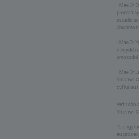
· Mae Dr 
prostad sy
astudio su
chwarae rha
· Mae Dr Y
newydd i d
ymosodol o
· Mae Dr L
Ymchwil Ca
cyffuriau 
Wrth sôn 
Ymchwil C
"Llongyfa
eu prosiec