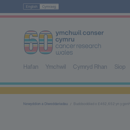
English
Cymraeg
Hafan
Ymchwil
Cymryd Rhan
Siop
Newyddion a Diweddariadau
Buddsoddiad o £462,652 yn y genh