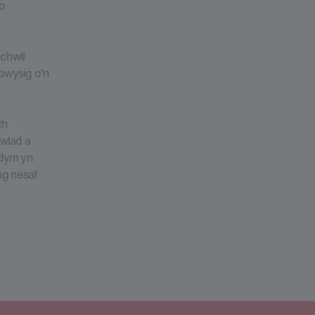
 o
chwil
bwysig o'n
th
 wlad a
ydym yn
ng nesaf