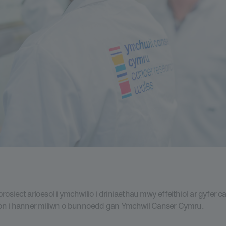
osiect arloesol i ymchwilio i driniaethau mwy effeithiol ar gyfer c
on i hanner miliwn o bunnoedd gan Ymchwil Canser Cymru.