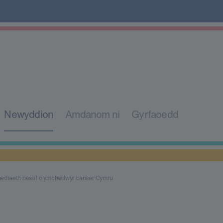
Newyddion
Amdanom ni
Gyrfaoedd
edlaeth nesaf o ymchwilwyr canser Cymru