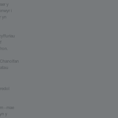
ser y
onwyr i
r yn
cyffuriau
f
fron.
n Chanolfan
iatau
redol
ym - mae
yn y