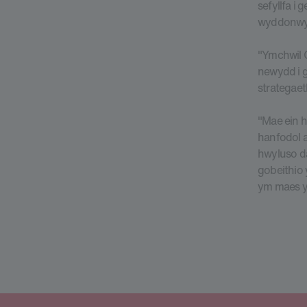
sefyllfa i
wyddonwyr
"Ymchwil 
newydd i 
strategaet
"Mae ein h
hanfodol a
hwyluso da
gobeithio 
ym maes ym