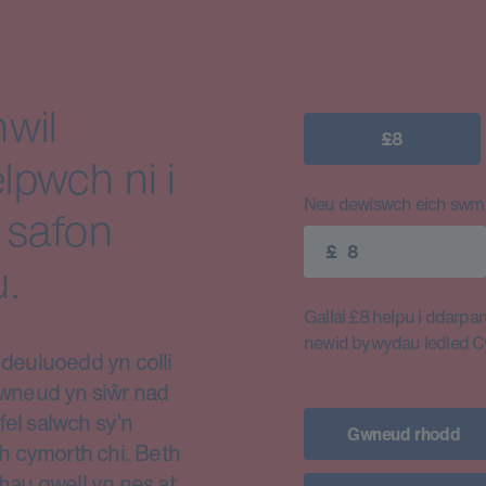
wil
£8
lpwch ni i
Neu dewiswch eich swm e
 safon
£
.
Gallai £8 helpu i ddarparu
newid bywydau ledled 
euluoedd yn colli
i wneud yn siŵr nad
fel salwch sy’n
Gwneud rhodd
h cymorth chi. Beth
thau gwell yn nes at