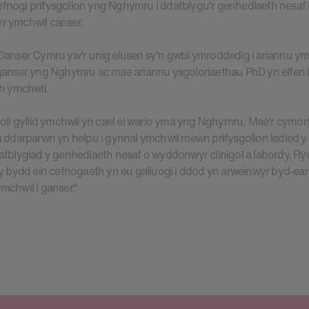
 gefnogi prifysgolion yng Nghymru i ddatblygu'r genhedlaeth nesaf
 ymchwil canser.
Canser Cymru yw'r unig elusen sy'n gwbl ymroddedig i ariannu ym
ganser yng Nghymru ac mae ariannu ysgoloriaethau PhD yn elfen 
h ymchwil.
oll gyllid ymchwil yn cael ei wario yma yng Nghymru. Mae'r cymor
 ddarparwn yn helpu i gynnal ymchwil mewn prifysgolion ledled y
tblygiad y genhedlaeth nesaf o wyddonwyr clinigol a labordy. R
y bydd ein cefnogaeth yn eu galluogi i ddod yn arweinwyr byd-ea
chwil i ganser."