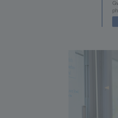
Gw
ph