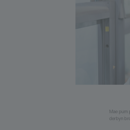
Mae pum pr
derbyn br