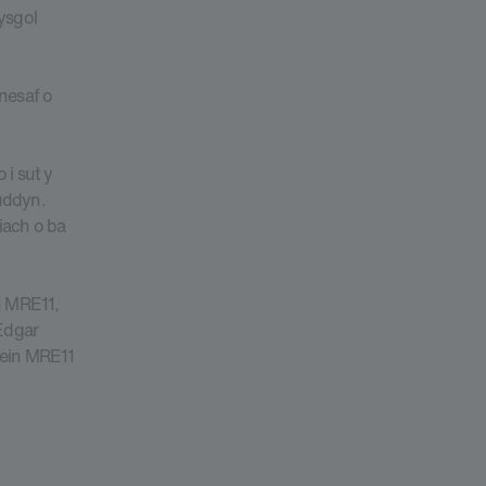
ysgol
nesaf o
 i sut y
luddyn.
riach o ba
n MRE11,
 Edgar
tein MRE11