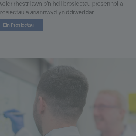
eler rhestr lawn o’n holl brosiectau presennol a
rosiectau a ariannwyd yn ddiweddar
Ein Prosiectau