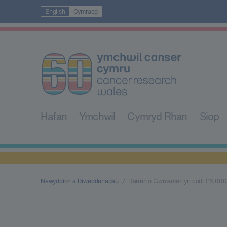
English
Cymraeg
Hafan
Ymchwil
Cymryd Rhan
Siop
Newyddion a Diweddariadau
Darren o Gwmaman yn codi £6,000 