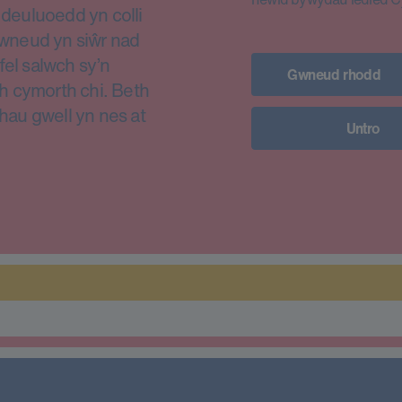
euluoedd yn colli
i wneud yn siŵr nad
fel salwch sy’n
Gwneud rhodd
h cymorth chi. Beth
thau gwell yn nes at
Untro