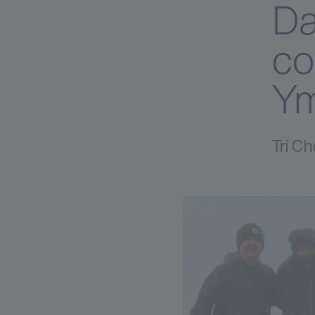
Da
co
Ym
Tri C