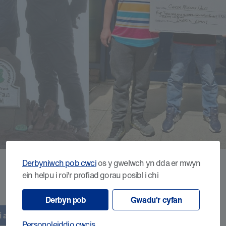
Derbyniwch pob cwci
os y gwelwch yn dda er mwyn
ein helpu i roi'r profiad gorau posibl i chi
Derbyn pob
Gwadu'r cyfan
 arian i ni
Personoleiddio cwcis