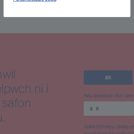
wil
£8
lpwch ni i
Neu dewiswch eich swm e
 safon
£
.
Gallai £8 helpu i ddarparu
newid bywydau ledled 