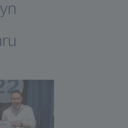
yn
mru