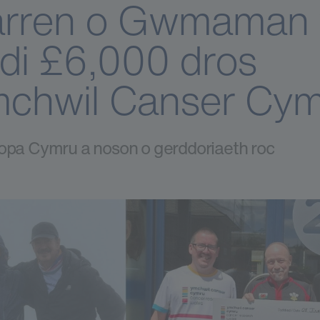
rren o Gwmaman 
di £6,000 dros
chwil Canser Cy
hopa Cymru a noson o gerddoriaeth roc