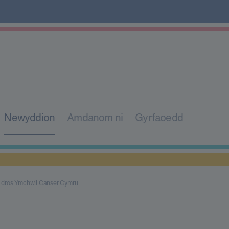
Newyddion
Amdanom ni
Gyrfaoedd
dros Ymchwil Canser Cymru