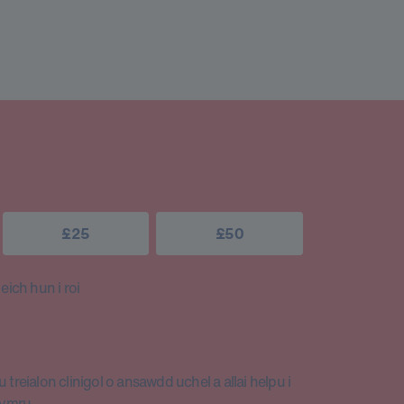
£25
£50
ich hun i roi
 treialon clinigol o ansawdd uchel a allai helpu i
Cymru.