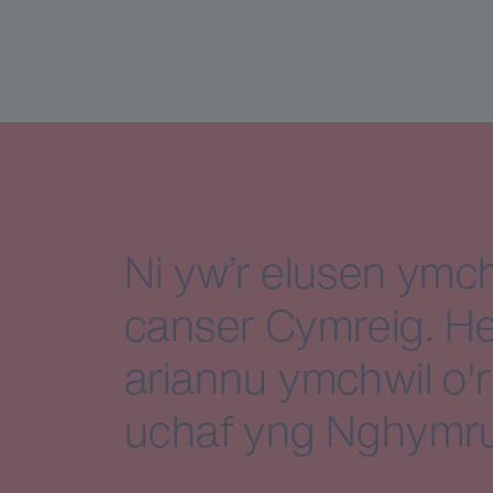
Ni yw’r elusen ymch
canser Cymreig. He
ariannu ymchwil o'r
uchaf yng Nghymru