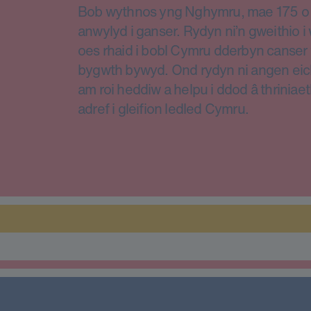
Bob wythnos yng Nghymru, mae 175 o d
anwylyd i ganser. Rydyn ni’n gweithio 
oes rhaid i bobl Cymru dderbyn canser 
bygwth bywyd. Ond rydyn ni angen eic
am roi heddiw a helpu i ddod â thriniae
adref i gleifion ledled Cymru.