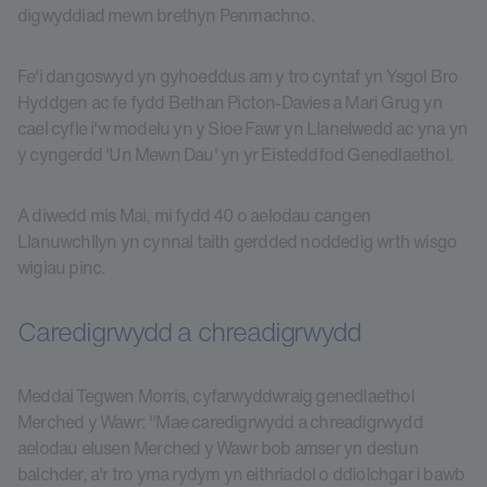
digwyddiad mewn brethyn Penmachno.
Fe'i dangoswyd yn gyhoeddus am y tro cyntaf yn Ysgol Bro
Hyddgen ac fe fydd Bethan Picton-Davies a Mari Grug yn
cael cyfle i'w modelu yn y Sioe Fawr yn Llanelwedd ac yna yn
y cyngerdd 'Un Mewn Dau' yn yr Eisteddfod Genedlaethol.
A diwedd mis Mai, mi fydd 40 o aelodau cangen
Llanuwchllyn yn cynnal taith gerdded noddedig wrth wisgo
wigiau pinc.
Caredigrwydd a chreadigrwydd
Meddai Tegwen Morris, cyfarwyddwraig genedlaethol
Merched y Wawr: "Mae caredigrwydd a chreadigrwydd
aelodau elusen Merched y Wawr bob amser yn destun
balchder, a'r tro yma rydym yn eithriadol o ddiolchgar i bawb