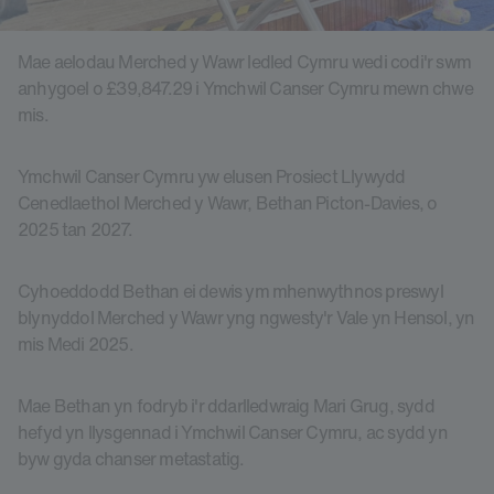
Mae aelodau Merched y Wawr ledled Cymru wedi codi'r swm
anhygoel o £39,847.29 i Ymchwil Canser Cymru mewn chwe
mis.
Ymchwil Canser Cymru yw elusen Prosiect Llywydd
Cenedlaethol Merched y Wawr, Bethan Picton-Davies, o
2025 tan 2027.
Cyhoeddodd Bethan ei dewis ym mhenwythnos preswyl
blynyddol Merched y Wawr yng ngwesty'r Vale yn Hensol, yn
mis Medi 2025.
Mae Bethan yn fodryb i'r ddarlledwraig Mari Grug, sydd
hefyd yn llysgennad i Ymchwil Canser Cymru, ac sydd yn
byw gyda chanser metastatig.