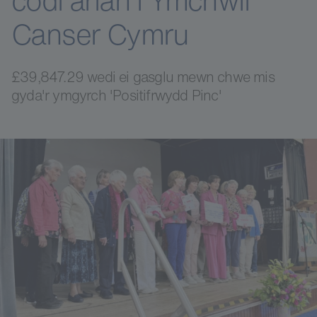
codi arian i Ymchwil
Canser Cymru
£39,847.29 wedi ei gasglu mewn chwe mis
gyda'r ymgyrch 'Positifrwydd Pinc'