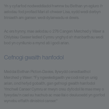
Yn y cyfarfod nodweddiadol hwnnw bu Bethan yn egluro i'r
aelodau fod profiad Mari a'i chwaer Lisa, sydd wedi derbyn
triniaeth am ganser, wedi dylanwadu ei dewis.
Ac ers hynny, mae aelodau o 276 Cangen Merched y Wawr a
Chlybiau Gwawr ledled Cymru ynghyd a'r rhanbarthau wedi
bod yn cynllunio a mynd ati i godi arian.
Cefnogi gwaith hanfodol
Meddai Bethan Picton-Davies, llywydd cenedlaethol
Merched y Wawr: "Fy ngweledigaeth yw codi nid yn unig
arian, ond hefyd gobaith, gan gefnogi gwaith hanfodol
Ymchwil Canser Cymru er mwyn creu dyfodol lle mae mwy o
fywydau'n cael eu hachub ac mae llai o deuluoedd yn gorfod
wynebu effaith dinistriol canser."