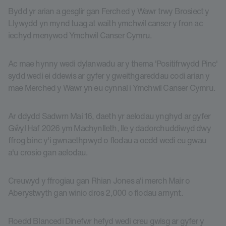
Bydd yr arian a gesglir gan Ferched y Wawr trwy Brosiect y
Llywydd yn mynd tuag at waith ymchwil canser y fron ac
iechyd menywod Ymchwil Canser Cymru.
Ac mae hynny wedi dylanwadu ar y thema 'Positifrwydd Pinc'
sydd wedi ei ddewis ar gyfer y gweithgareddau codi arian y
mae Merched y Wawr yn eu cynnal i Ymchwil Canser Cymru.
Ar ddydd Sadwrn Mai 16, daeth yr aelodau ynghyd ar gyfer
Gŵyl Haf 2026 ym Machynlleth, lle y dadorchuddiwyd dwy
ffrog binc y'i gwnaethpwyd o flodau a oedd wedi eu gwau
a'u crosio gan aelodau.
Creuwyd y ffrogiau gan Rhian Jones a'i merch Mair o
Aberystwyth gan winio dros 2,000 o flodau arnynt.
Roedd Blancedi Dinefwr hefyd wedi creu gwisg ar gyfer y