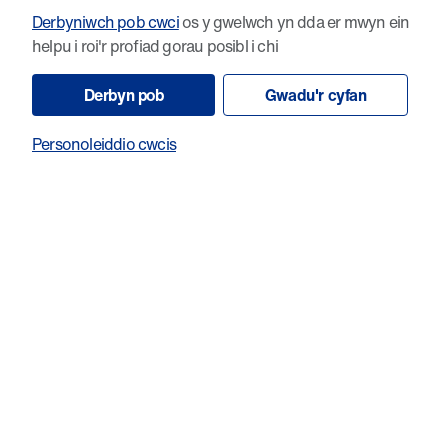
Derbyniwch pob cwci
os y gwelwch yn dda er mwyn ein
ddyluniad cyraeddadwy gyda bwrdd dylunio ardderchog."
helpu i roi'r profiad gorau posibl i chi
Derbyn pob
Gwadu'r cyfan
Cliciwch yma i weld dyluniad buddugol Tammy
Davies
Personoleiddio cwcis
Cliciwch yma i weld dyluniad buddugol Hannah
Brain
Ni yw’r elusen
ymchwil canser