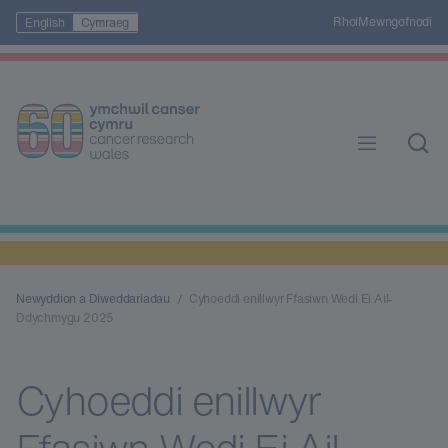
Rhoi
Mewngofnodi
English
Cymraeg
Newyddion a Diweddariadau
Cyhoeddi enillwyr Ffasiwn Wedi Ei Ail-
Ddychmygu 2025
Cyhoeddi enillwyr