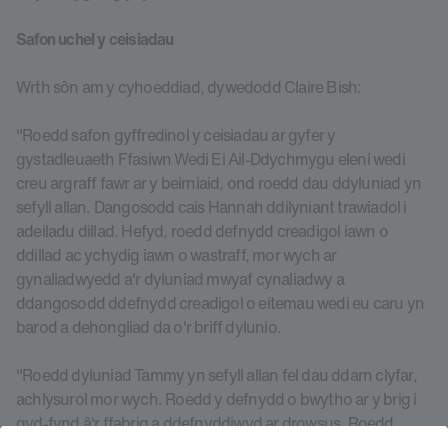
Safon uchel y ceisiadau
Wrth sôn am y cyhoeddiad, dywedodd Claire Bish:
"Roedd safon gyffredinol y ceisiadau ar gyfer y
gystadleuaeth Ffasiwn Wedi Ei Ail-Ddychmygu eleni wedi
creu argraff fawr ar y beirniaid, ond roedd dau ddyluniad yn
sefyll allan. Dangosodd cais Hannah ddilyniant trawiadol i
adeiladu dillad. Hefyd, roedd defnydd creadigol iawn o
ddillad ac ychydig iawn o wastraff, mor wych ar
gynaliadwyedd a'r dyluniad mwyaf cynaliadwy a
ddangosodd ddefnydd creadigol o eitemau wedi eu caru yn
barod a dehongliad da o'r briff dylunio.
"Roedd dyluniad Tammy yn sefyll allan fel dau ddarn clyfar,
achlysurol mor wych. Roedd y defnydd o bwytho ar y brig i
gyd-fynd â'r ffabrig a ddefnyddiwyd ar drowsus. Roedd
defnydd llwyddiannus iawn o'r tecstilau ac roedd yn