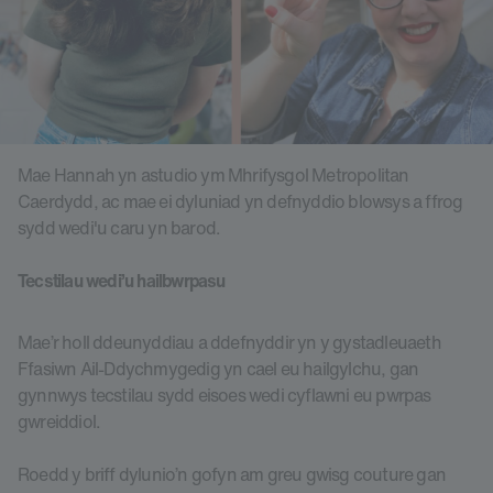
Mae Hanna
h yn astudio ym Mhrifysgol Metropolitan
Caerdydd, ac mae ei dyluniad yn defnyddio blowsys a ffrog
sydd wedi'u caru yn barod.
Tecstilau wedi’u hailbwrpasu
Mae’r holl ddeunyddiau a ddefnyddir yn y gystadleuaeth
Ffasiwn Ail-Ddychmygedig yn cael eu hailgylchu, gan
gynnwys tecstilau sydd eisoes wedi cyflawni eu pwrpas
gwreiddiol.
Roedd y briff dylunio’n gofyn am greu gwisg couture gan