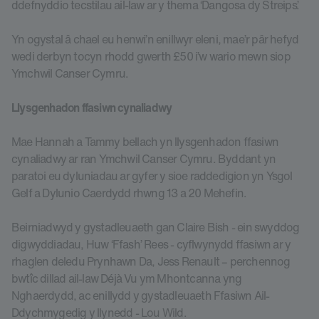
ddefnyddio tecstilau ail-law ar y thema ‘Dangosa dy Streips’.
Yn ogystal â chael eu henwi’n enillwyr eleni, mae’r pâr hefyd
wedi derbyn tocyn rhodd gwerth £50 i’w wario mewn siop
Ymchwil Canser Cymru.
Llysgenhadon ffasiwn cynaliadwy
Mae Hannah a Tammy bellach yn llysgenhadon ffasiwn
cynaliadwy ar ran Ymchwil Canser Cymru. Byddant yn
paratoi eu dyluniadau ar gyfer y sioe raddedigion yn Ysgol
Gelf a Dylunio Caerdydd rhwng 13 a 20 Mehefin.
Beirniadwyd y gystadleuaeth gan Claire Bish - ein swyddog
digwyddiadau, Huw ‘Ffash’ Rees - cyflwynydd ffasiwn ar y
rhaglen deledu Prynhawn Da, Jess Renault – perchennog
bwtîc dillad ail-law Déjà Vu ym Mhontcanna yng
Nghaerdydd, ac enillydd y gystadleuaeth Ffasiwn Ail-
Ddychmygedig y llynedd - Lou Wild.