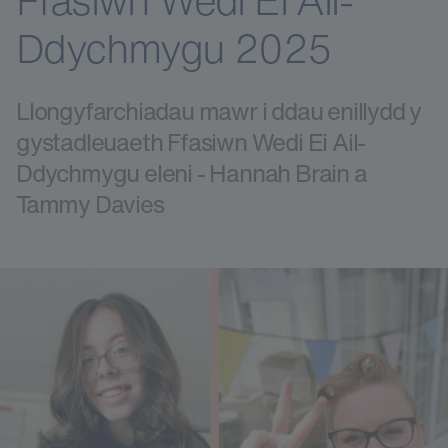
Ffasiwn Wedi Ei Ail-
Ddychmygu 2025
Llongyfarchiadau mawr i ddau enillydd y
gystadleuaeth Ffasiwn Wedi Ei Ail-
Ddychmygu eleni - Hannah Brain a
Tammy Davies