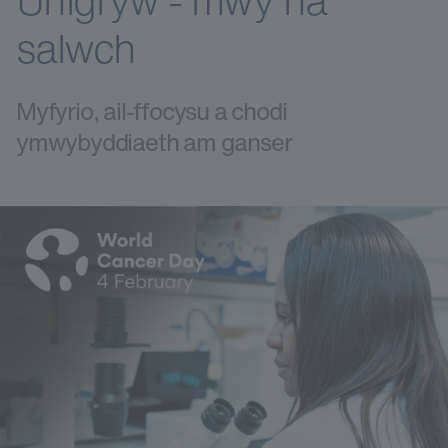
Unigryw - mwy na
salwch
Myfyrio, ail-ffocysu a chodi
ymwybyddiaeth am ganser