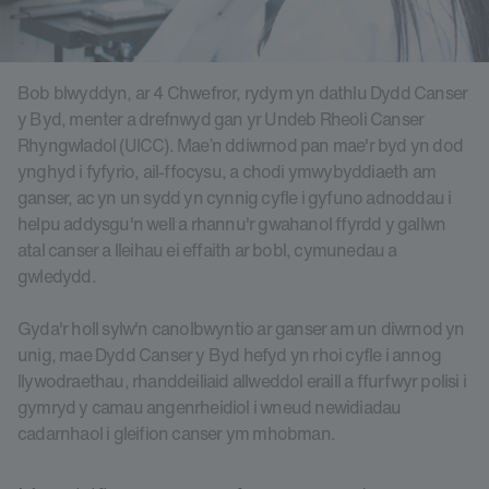
Bob blwyddyn, ar 4 Chwefror, rydym yn dathlu Dydd Canser
y Byd, menter a drefnwyd gan yr Undeb Rheoli Canser
Rhyngwladol (UICC). Mae’n ddiwrnod pan mae'r byd yn dod
ynghyd i fyfyrio, ail-ffocysu, a chodi ymwybyddiaeth am
ganser, ac yn un sydd yn cynnig cyfle i gyfuno adnoddau i
helpu addysgu'n well a rhannu'r gwahanol ffyrdd y gallwn
atal canser a lleihau ei effaith ar bobl, cymunedau a
gwledydd.
Gyda'r holl sylw'n canolbwyntio ar ganser am un diwrnod yn
unig, mae Dydd Canser y Byd hefyd yn rhoi cyfle i annog
llywodraethau, rhanddeiliaid allweddol eraill a ffurfwyr polisi i
gymryd y camau angenrheidiol i wneud newidiadau
cadarnhaol i gleifion canser ym mhobman.