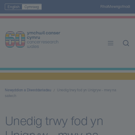
Rhoi
Mewngofnodi
English
Cymraeg
Newyddion a Diweddariadau
Unedig trwy fod yn Unigryw - mwy na
salwch
Unedig trwy fod yn