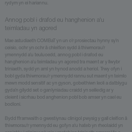
rydym yn ei hariannu.
Annog pobl i drafod eu hanghenion a'u
teimladau yn agored
Mae astudiaeth COMBaT yn un o’r prosiectau hynny sy’n
ceisio, ochr yn ochr â chleifion sydd â thiwmorau’r
ymennydd a’u teuluoedd, annog pobl i drafod eu
hanghenion a’u teimladau yn agored tra maent ar y llwybr
triniaeth, sydd yn aml yn hynod anodd a heriol. Trwy ofyn i
bobl gyda thiwmorau’r ymennydd rannu sut maent yn teimlo
mewn modd sensitif ac yn gyson, gobeithiwn leoli a datblygu
gyda’n gilydd set o ganlyniadau craidd yn seiliedig ar y
cleient i sicrhau bod anghenion pobl bob amser yn cael eu
bodloni.
Bydd fframwaith o gwestiynau clinigol pwysig y gall cleifion â
thiwmorau'r ymennydd eu gofyn a'u hateb yn rheolaidd yn