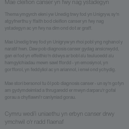
Mae cleifion canser yn fwy nag ystadegyn
Thema ymgyrch eleni yw Unedig trwy fod yn Unigryw, sy'n
atgyfnerthu y ffaith bod cleifion canser yn fwy nag
ystadegyn ac yn fwy na dim ond dot ar graff.
Mae Unedig trwy fod yn Unigryw yn rhoi pobl yng nghanol y
naratif hwn. Daw pob diagnosis canser gydag ansicrwydd,
gan ei fod yn effeithio'n ddwys ar bobl a’u teuluoedd a’u
hamgylchiadau mewn sawl ffordd - yn emosiynol, yn
gorfforol, yn feddyliol ac yn ariannol, i enwi ond ychydig.
Mae stori bersonol tu ôl pob diagnosis canser - un sy'n gofyn
am gydymdeimlad a thrugaredd er mwyn darparu'r gofal
gorau a chyflawni'r canlyniad gorau.
Cymru wedi’i uniaethu yn erbyn canser drwy
ymchwil o'r radd flaenaf