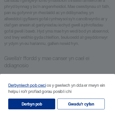
caniatáu i glinigwyr lunio ymatebion triniaeth amserol lle a
phryd bynnag y bo’n angenrheidiol. Mae cwestiynau o’r fath,
pan eu gofynnir yn rheolaidd ac yn ddibynadwy, yn
allweddol i gyflawni gofal cynhwysol sy’n canolbwyntio ar y
claf gan arwain at ganlyniadau iechyd gwell a phrofiadau
gofal gwell i bawb. Hyd yma mae hyn wedi bod yn absennol,
ond trwy weithio gyda chleifion, teuluoedd a’r gwyddonwyr
yr ydym yn eu hariannu, gallwn newid hyn.
Gwella'r ffordd y mae canser yn cael ei
ddiagnosio
Mae ein hastudiaeth gofal sylfaenol ThinkCancer! yn
digwydd mewn meddygfeydd meddygon teulu ledled
Derbyniwch pob cwci
os y gwelwch yn dda er mwyn ein
Cymru, a’r gogledd-orllewin a’r de-orllewin o Loegr, er mwyn
helpu i roi'r profiad gorau posibl i chi
ceisio gwella sut y caiff canser ei ddiagnosio yn ein
cymunedau.
Derbyn pob
Gwadu'r cyfan