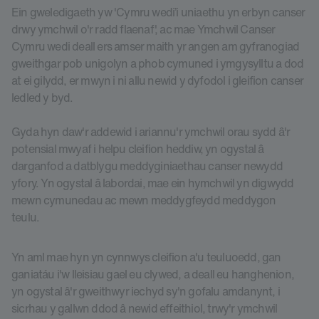
Ein gweledigaeth yw 'Cymru wedi’i uniaethu yn erbyn canser
drwy ymchwil o'r radd flaenaf', ac mae Ymchwil Canser
Cymru wedi deall ers amser maith yr angen am gyfranogiad
gweithgar pob unigolyn a phob cymuned i ymgysylltu a dod
at ei gilydd, er mwyn i ni allu newid y dyfodol i gleifion canser
ledled y byd.
Gyda hyn daw'r addewid i ariannu'r ymchwil orau sydd â'r
potensial mwyaf i helpu cleifion heddiw, yn ogystal â
darganfod a datblygu meddyginiaethau canser newydd
yfory. Yn ogystal â labordai, mae ein hymchwil yn digwydd
mewn cymunedau ac mewn meddygfeydd meddygon
teulu.
Yn aml mae hyn yn cynnwys cleifion a'u teuluoedd, gan
ganiatáu i'w lleisiau gael eu clywed, a deall eu hanghenion,
yn ogystal â'r gweithwyr iechyd sy'n gofalu amdanynt, i
sicrhau y gallwn ddod â newid effeithiol, trwy'r ymchwil