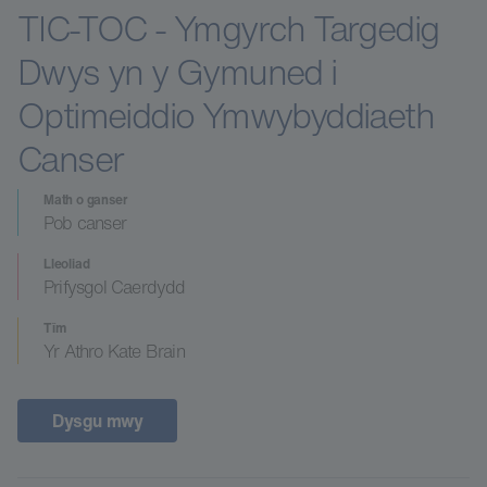
TIC-TOC - Ymgyrch Targedig
Dwys yn y Gymuned i
Optimeiddio Ymwybyddiaeth
Canser
Math o ganser
Pob canser
Lleoliad
Prifysgol Caerdydd
Tîm
Yr Athro Kate Brain
Dysgu mwy