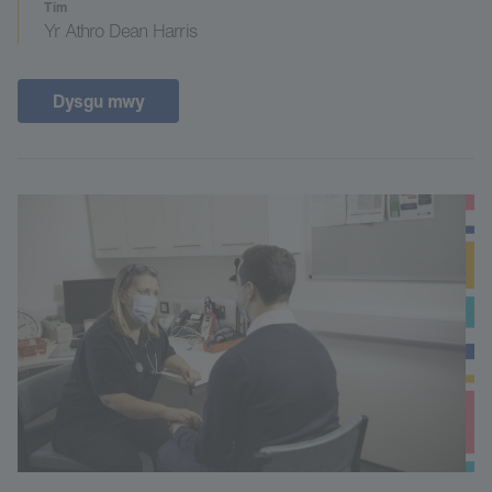
Tîm
Yr Athro Dean Harris
Dysgu mwy