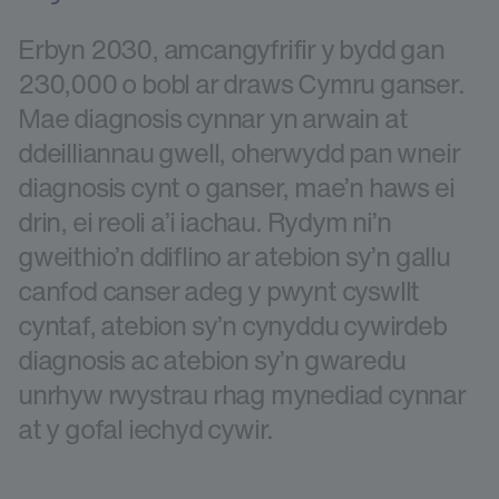
Erbyn 2030, amcangyfrifir y bydd gan
230,000 o bobl ar draws Cymru ganser.
Mae diagnosis cynnar yn arwain at
ddeilliannau gwell, oherwydd pan wneir
diagnosis cynt o ganser, mae’n haws ei
drin, ei reoli a’i iachau. Rydym ni’n
gweithio’n ddiflino ar atebion sy’n gallu
canfod canser adeg y pwynt cyswllt
cyntaf, atebion sy’n cynyddu cywirdeb
diagnosis ac atebion sy’n gwaredu
unrhyw rwystrau rhag mynediad cynnar
at y gofal iechyd cywir.