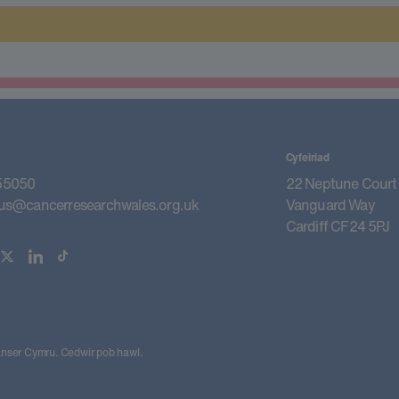
Cyfeiriad
55050
22 Neptune Court
us@cancerresearchwales.org.uk
Vanguard Way
Cardiff CF24 5PJ
ser Cymru. Cedwir pob hawl.