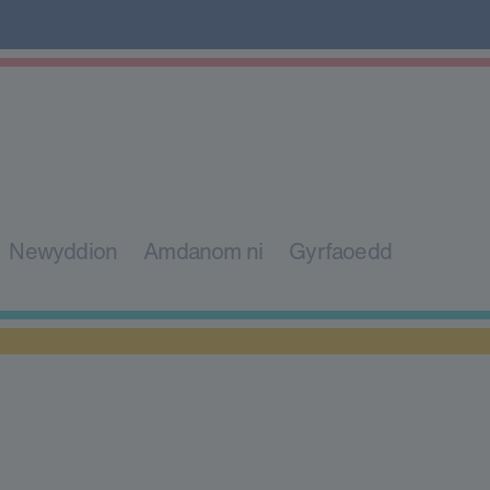
Newyddion
Amdanom ni
Gyrfaoedd