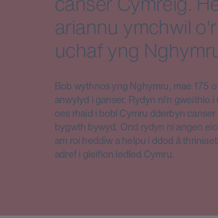
canser Cymreig. He
ariannu ymchwil o'r
uchaf yng Nghymru
Bob wythnos yng Nghymru, mae 175 o d
anwylyd i ganser. Rydyn ni’n gweithio 
oes rhaid i bobl Cymru dderbyn canser 
bygwth bywyd. Ond rydyn ni angen eic
am roi heddiw a helpu i ddod â thriniae
adref i gleifion ledled Cymru.