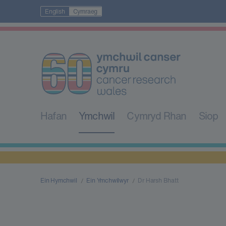
English
Cymraeg
Hafan
Ymchwil
Cymryd Rhan
Siop
Ein Hymchwil
Ein Ymchwilwyr
Dr Harsh Bhatt