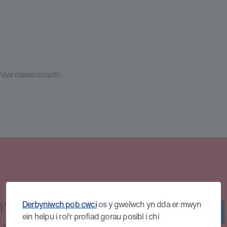
iwrolawdriniaeth.
wil
Derbyniwch pob cwci
os y gwelwch yn dda er mwyn
£8
ein helpu i roi'r profiad gorau posibl i chi