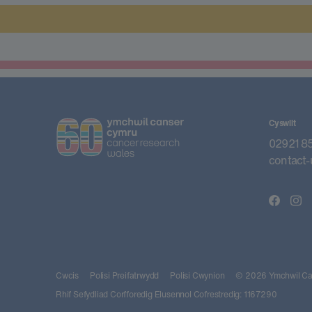
Cyswllt
02921 8
contact-
Cwcis
Polisi Preifatrwydd
Polisi Cwynion
© 2026 Ymchwil Can
Rhif Sefydliad Corfforedig Elusennol Cofrestredig: 1167290