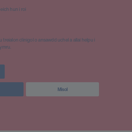
ich hun i roi
 treialon clinigol o ansawdd uchel a allai helpu i
Cymru.
Misol