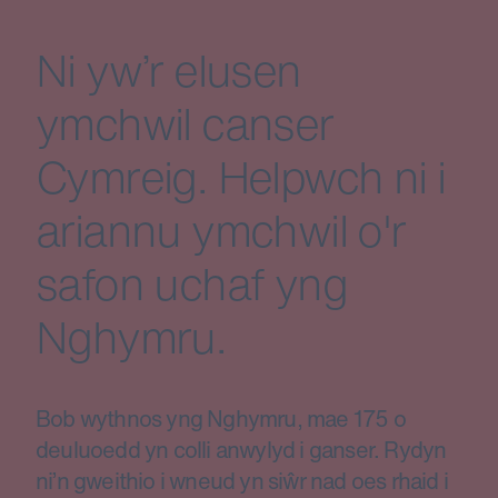
Ni yw’r elusen
ymchwil canser
Cymreig. Helpwch ni i
ariannu ymchwil o'r
safon uchaf yng
Nghymru.
Bob wythnos yng Nghymru, mae 175 o
deuluoedd yn colli anwylyd i ganser. Rydyn
ni’n gweithio i wneud yn siŵr nad oes rhaid i