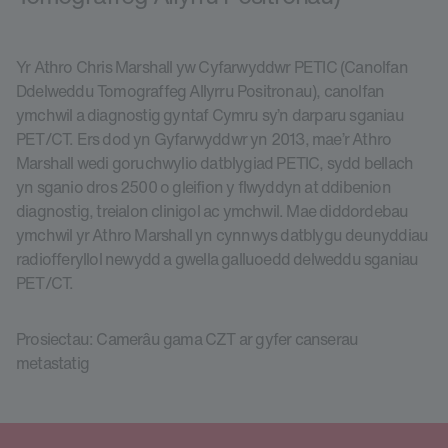
Yr Athro Chris Marshall yw Cyfarwyddwr PETIC (Canolfan
Ddelweddu Tomograffeg Allyrru Positronau), canolfan
ymchwil a diagnostig gyntaf Cymru sy’n darparu sganiau
PET/CT. Ers dod yn Gyfarwyddwr yn 2013, mae’r Athro
Marshall wedi goruchwylio datblygiad PETIC, sydd bellach
yn sganio dros 2500 o gleifion y flwyddyn at ddibenion
diagnostig, treialon clinigol ac ymchwil. Mae diddordebau
ymchwil yr Athro Marshall yn cynnwys datblygu deunyddiau
radiofferyllol newydd a gwella galluoedd delweddu sganiau
PET/CT.
Prosiectau: Camerâu gama CZT ar gyfer canserau
metastatig