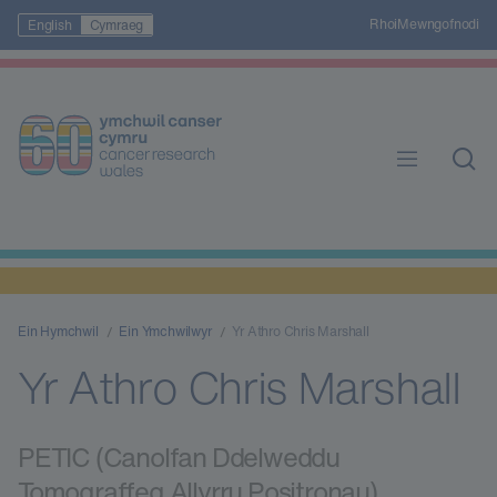
Rhoi
Mewngofnodi
English
Cymraeg
Ein Hymchwil
Ein Ymchwilwyr
Yr Athro Chris Marshall
Yr Athro Chris Marshall
PETIC (Canolfan Ddelweddu
Tomograffeg Allyrru Positronau)