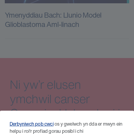
Ymenyddiau Bach: Llunio Model
Glioblastoma Aml-linach
Ni yw’r elusen
ymchwil canser
Cymreig. Helpwch ni i
ariannu ymchwil o'r
Derbyniwch pob cwci
os y gwelwch yn dda er mwyn ein
helpu i roi'r profiad gorau posibl i chi