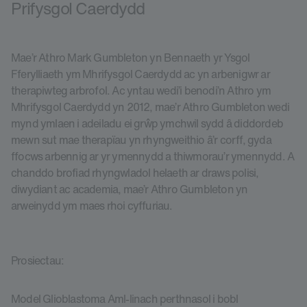
Prifysgol Caerdydd
Mae’r Athro Mark Gumbleton yn Bennaeth yr Ysgol
Fferylliaeth ym Mhrifysgol Caerdydd ac yn arbenigwr ar
therapiwteg arbrofol. Ac yntau wedi’i benodi’n Athro ym
Mhrifysgol Caerdydd yn 2012, mae’r Athro Gumbleton wedi
mynd ymlaen i adeiladu ei grŵp ymchwil sydd â diddordeb
mewn sut mae therapïau yn rhyngweithio â’r corff, gyda
ffocws arbennig ar yr ymennydd a thiwmorau’r ymennydd. A
chanddo brofiad rhyngwladol helaeth ar draws polisi,
diwydiant ac academia, mae’r Athro Gumbleton yn
arweinydd ym maes rhoi cyffuriau.
Prosiectau:
Model Glioblastoma Aml-linach perthnasol i bobl