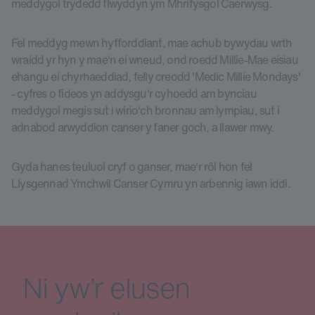
meddygol trydedd flwyddyn ym Mhrifysgol Caerwysg.
Fel meddyg mewn hyfforddiant, mae achub bywydau wrth
wraidd yr hyn y mae'n ei wneud, ond roedd Millie-Mae eisiau
ehangu ei chyrhaeddiad, felly creodd 'Medic Millie Mondays'
- cyfres o fideos yn addysgu'r cyhoedd am bynciau
meddygol megis sut i wirio'ch bronnau am lympiau, sut i
adnabod arwyddion canser y faner goch, a llawer mwy.
Gyda hanes teuluol cryf o ganser, mae'r rôl hon fel
Llysgennad Ymchwil Canser Cymru yn arbennig iawn iddi.
Ni yw’r elusen