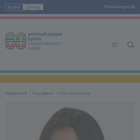
Rhoi
Mewngofnodi
English
Cymraeg
Amdanom Ni
Pwy ydym ni
Millie-Mae Adams