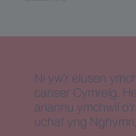
Ni yw’r elusen ymch
canser Cymreig. He
ariannu ymchwil o'r
uchaf yng Nghymru