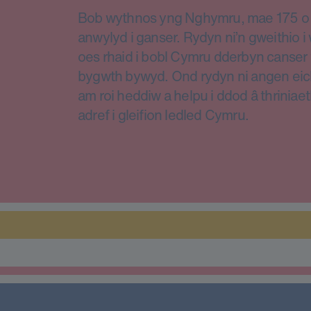
Bob wythnos yng Nghymru, mae 175 o d
anwylyd i ganser. Rydyn ni’n gweithio 
oes rhaid i bobl Cymru dderbyn canser 
bygwth bywyd. Ond rydyn ni angen eic
am roi heddiw a helpu i ddod â thriniae
adref i gleifion ledled Cymru.