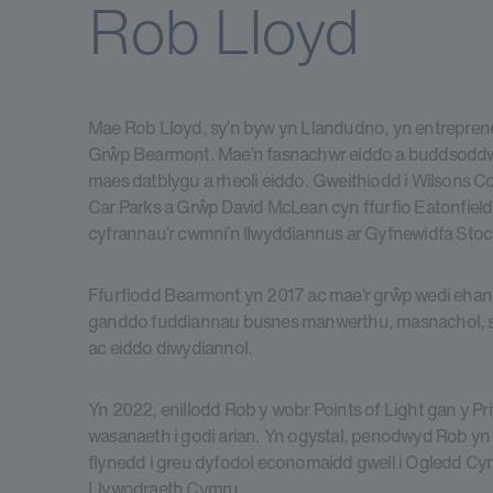
Rob Lloyd
Mae Rob Lloyd, sy’n byw yn Llandudno, yn entrepren
Grŵp Bearmont. Mae’n fasnachwr eiddo a buddsoddwr 
maes datblygu a rheoli eiddo. Gweithiodd i Wilsons C
Car Parks a Grŵp David McLean cyn ffurfio Eatonfiel
cyfrannau’r cwmni’n llwyddiannus ar Gyfnewidfa Sto
Ffurfiodd Bearmont yn 2017 ac mae’r grŵp wedi ehang
ganddo fuddiannau busnes manwerthu, masnachol, swyd
ac eiddo diwydiannol.
Yn 2022, enillodd Rob y wobr Points of Light gan y Pr
wasanaeth i godi arian. Yn ogystal, penodwyd Rob y
flynedd i greu dyfodol economaidd gwell i Ogledd Cym
Llywodraeth Cymru.