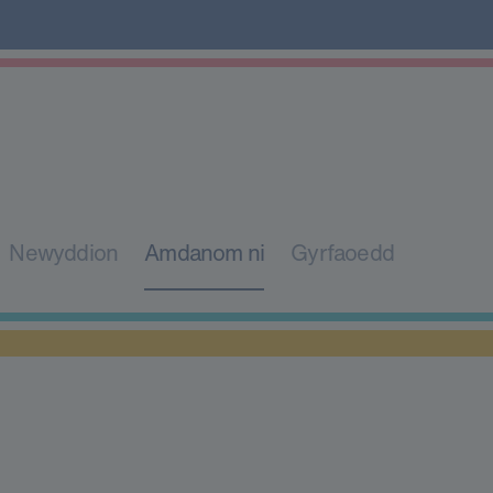
Newyddion
Amdanom ni
Gyrfaoedd