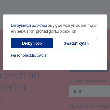
Derbyniwch pob cwci
os y gwelwch yn dda er mwyn
ein helpu i roi'r profiad gorau posibl i chi
Derbyn pob
Gwadu'r cyfan
Personoleiddio cwcis
wil
£8
lpwch ni i
Neu dewiswch eich swm e
 safon
£
.
Gallai £8 helpu i ddarparu