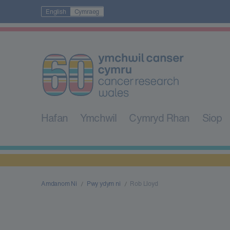
English
Cymraeg
Hafan
Ymchwil
Cymryd Rhan
Siop
Amdanom Ni
Pwy ydym ni
Rob Lloyd