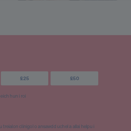
£25
£50
ich hun i roi
 treialon clinigol o ansawdd uchel a allai helpu i