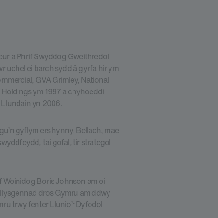
eur a Phrif Swyddog Gweithredol
uchel ei barch sydd â gyrfa hir ym
ommercial, GVA Grimley, National
d Holdings ym 1997 a chyhoeddi
c Llundain yn 2006.
u’n gyflym ers hynny. Bellach, mae
dfeydd, tai gofal, tir strategol
if Weinidog Boris Johnson am ei
n llysgennad dros Gymru am ddwy
ru trwy fenter Llunio’r Dyfodol