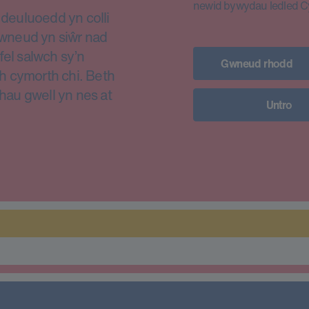
newid bywydau ledled 
euluoedd yn colli
i wneud yn siŵr nad
fel salwch sy’n
Gwneud rhodd
h cymorth chi. Beth
thau gwell yn nes at
Untro