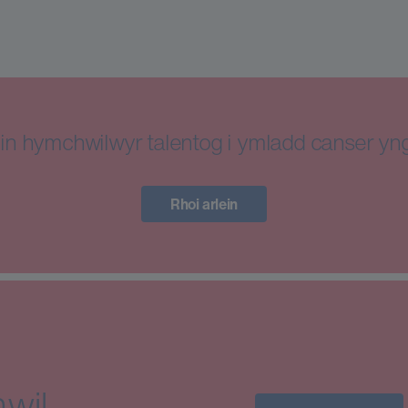
in hymchwilwyr talentog i ymladd canser y
Rhoi arlein
wil