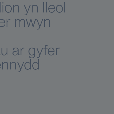
ion yn lleol
 er mwyn
u ar gyfer
ennydd