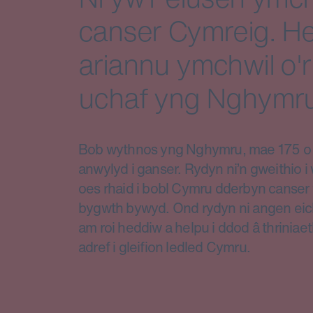
canser Cymreig. He
ariannu ymchwil o'r
uchaf yng Nghymru
Bob wythnos yng Nghymru, mae 175 o d
anwylyd i ganser. Rydyn ni’n gweithio 
oes rhaid i bobl Cymru dderbyn canser 
bygwth bywyd. Ond rydyn ni angen eic
am roi heddiw a helpu i ddod â thriniae
adref i gleifion ledled Cymru.