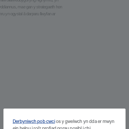
rau niwrolawfeddygol yng Nghymru, yn
yddiannus, mae gan y strategaeth hon
ru yn ogystal â darparu llwyfan ar
Derbyniwch pob cwci
os y gwelwch yn dda er mwyn
ein helpu i roi'r profiad gorau posibl i chi