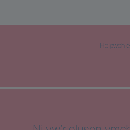
Helpwch e
Ni yw’r elusen ymch