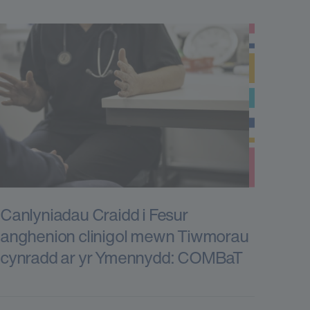
Canlyniadau Craidd i Fesur
anghenion clinigol mewn Tiwmorau
cynradd ar yr Ymennydd: COMBaT