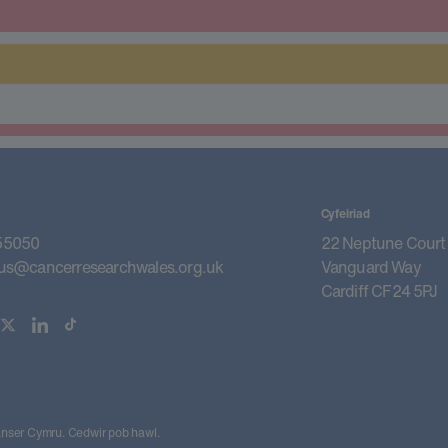
Cyfeiriad
55050
22 Neptune Court
us@cancerresearchwales.org.uk
Vanguard Way
Cardiff CF24 5PJ
ser Cymru. Cedwir pob hawl.