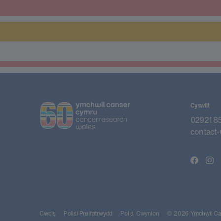
Cyswllt
02921 8
contact-
Cwcis
Polisi Preifatrwydd
Polisi Cwynion
© 2026 Ymchwil Can