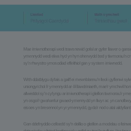
Lleoliad
Math o ymchwil
Prifysgol Caerdydd
Triniaethau gwell
Mae imiwnotherapi wedi trawsnewid gofal ar gyfer llawer o ganse
ymennydd wedi elwa hyd yn hyn oherwydd bod y tiwmorau’n cre
sy’n rhwystro ymosodiad effeithiol gan y system imiwnedd.
Wrth ddatblygu dyfais a gaiff ei mewnblannu’n lleol i gyflenwi s
uniongyrchol i’r ymennydd ar ôl llawdriniaeth, mae’r ymchwil hon
allweddol sy’n cyfyngu ar imiwnotherapi i gleifion tiwmorau’r 
yn osgoi’r gwahanfur gwaed-ymennydd yn llwyr ac yn canolbwyn
eisoes yn bresennol yn yr ymennydd, gyda’r nod o atal aildyfiant
Gan ddefnyddio celloedd sy’n deillio o gleifion a modelau o fein