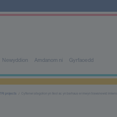
Newyddion
Amdanom ni
Gyrfaoedd
TRI projects
Cyflenwi ategolion yn lleol ac yn barhaus er mwyn trawsnewid imiwn