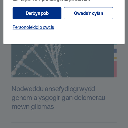
Derbyn pob
Gwadu'r cyfan
Personoleiddio cwcis
Nodweddu ansefydlogrwydd
genom a ysgogir gan delomerau
mewn gliomas