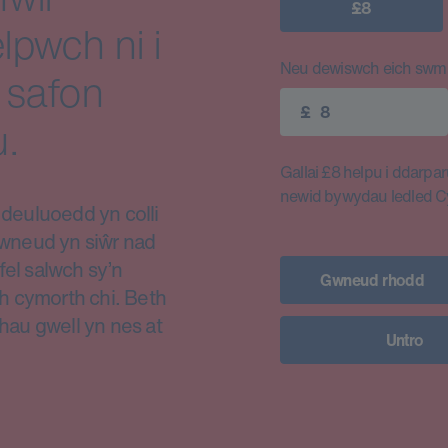
£8
lpwch ni i
Neu dewiswch eich swm e
 safon
£
.
Gallai £8 helpu i ddarparu
newid bywydau ledled 
euluoedd yn colli
i wneud yn siŵr nad
fel salwch sy’n
Gwneud rhodd
h cymorth chi. Beth
thau gwell yn nes at
Untro