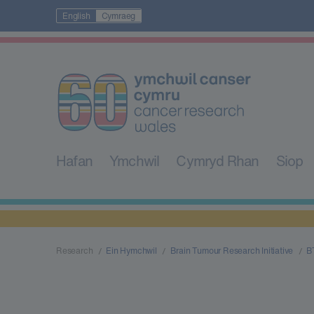
English
Cymraeg
Hafan
Ymchwil
Cymryd Rhan
Siop
Research
Ein Hymchwil
Brain Tumour Research Initiative
B