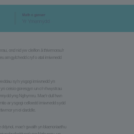
Math o ganser
Yr Ymennydd
rau, ond nid yw cleifion â thiwmorau’r
u amgylchedd cryf o atal imiwnedd
ylweddau sy’n ysgogi imiwnedd yn
 yn ceisio goresgyn un o’r rhwystrau
ymennydd yng Nghymru. Mae’r dull hwn
tio ar ysgogi celloedd imiwnedd sydd
 tiwmor yn ei darddle.
we ddynol, mae’r gwaith yn blaenoriaethu