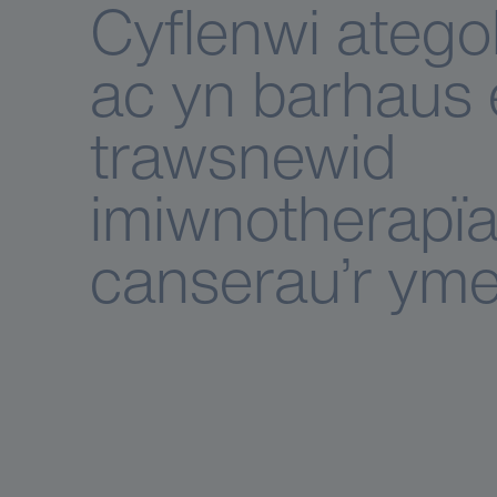
Cyflenwi ategol
ac yn barhaus
trawsnewid
imiwnotherapïa
canserau’r ym