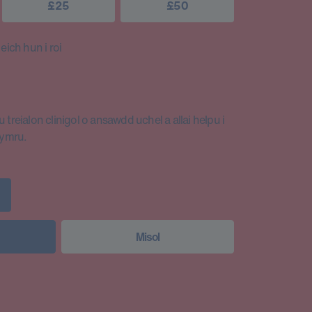
£25
£50
ich hun i roi
 treialon clinigol o ansawdd uchel a allai helpu i
Cymru.
Misol