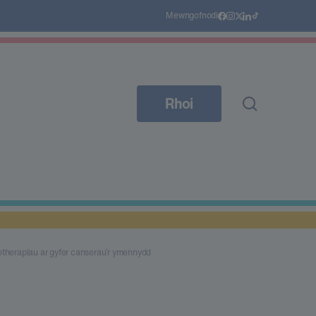
Mewngofnodi
Rhoi
otherapïau ar gyfer canserau’r ymennydd