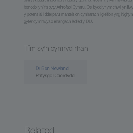
datrysiadau clinigol berthnasol y gellid eu trosi’n gyflym i lwyb
benodol yn Ysbyty Athrofaol Cymru. Os bydd yr ymchwil yn llw
y potensial i ddarparu manteision cynharach i gleifion yng Nghym
gyfer cymhwyso ehangach ledled y DU.
Tîm sy'n cymryd rhan
Dr Ben Newland
Prifysgol Caerdydd
Related