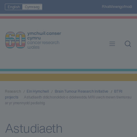
Rhoi
Mewngofnodi
English
Cymraeg
Research
Ein Hymchwil
Brain Tumour Research Initiative
BTRI
projects
Astudiaeth ddichonoldeb o ddelweddu MRI uwch mewn tiwmorau
ar yr ymennydd pediatrig
Astudiaeth