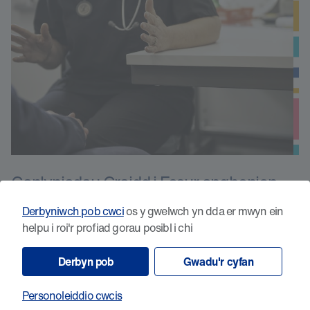
Canlyniadau Craidd i Fesur anghenion
clinigol mewn Tiwmorau cynradd ar yr
Derbyniwch pob cwci
os y gwelwch yn dda er mwyn ein
Ymennydd: COMBaT
helpu i roi'r profiad gorau posibl i chi
Derbyn pob
Gwadu'r cyfan
Personoleiddio cwcis