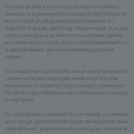
Nid ydym yn deall ar hyn o bryd pam mae rhai mathau o
diwmorau ar yr ymennydd yn ymddwyn yn fwy ffyrnig er eu
bod yn edrych yn debyg mewn profion presennol. Er
enghraifft, fe allai dau glaf fod ag LGG sy’n edrych yr un peth
o dan y microsgop ac yn rhannu’r un canlyniadau genetig,
ond efallai na fydd un byth yn tyfu’n ôl ar ôl llawdriniaeth ond
fe allai’r llall ailwaelu, gan achosi anabledd gydol oes a
dallineb.
Yn y prosiect hwn, bydd yr MRI uwch yn edrych ar strwythur
y tiwmor yn fanylach nag y gellir ei weld ar hyn o bryd ar
sganiau safonol. Gobeithir y bydd y manylion ychwanegol
hyn yn ein helpu i ddeall pam mae rhai tiwmorau’n ymddwyn
yn fwy ffyrnig.
Os canfyddir bod yr astudiaeth hon yn realistig, yn ymarferol
ac yn ddiogel, bydd astudiaeth fwy yn cael ei chynnal i asesu
a allai MRI uwch, ynghyd â phrofion genetig ar y tiwmor ar ôl