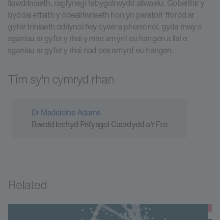
llawdriniaeth, ragfynegi tebygolrwydd ailwaelu. Gobeithir y
byddai effaith y ddealltwriaeth hon yn paratoi’r ffordd ar
gyfer triniaeth ddilynol fwy cywir a phersonol, gyda mwy o
sganiau ar gyfer y rhai y mae arnynt eu hangen a llai o
sganiau ar gyfer y rhai nad oes arnynt eu hangen.
Tîm sy'n cymryd rhan
Dr Madeleine Adams
Bwrdd Iechyd Prifysgol Caerdydd a'r Fro
Related