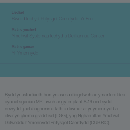
Lleoliad
Bwrdd Iechyd Prifysgol Caerdydd a'r Fro
Math o ymchwil
Ymchwil Systemau Iechyd a Deilliannau Canser
Math o ganser
Yr Ymennydd
Bydd yr astudiaeth hon yn asesu diogelwch ac ymarferoldeb
cynnal sganiau MRI uwch ar gyfer plant 8-16 oed sydd
newydd gael diagnosis o fath o diwmor ar yr ymennydd a
elwir yn glioma gradd isel (LGG), yng Nghanolfan Ymchwil
Delweddu’r Ymennydd Prifysgol Caerdydd (CUBRIC).