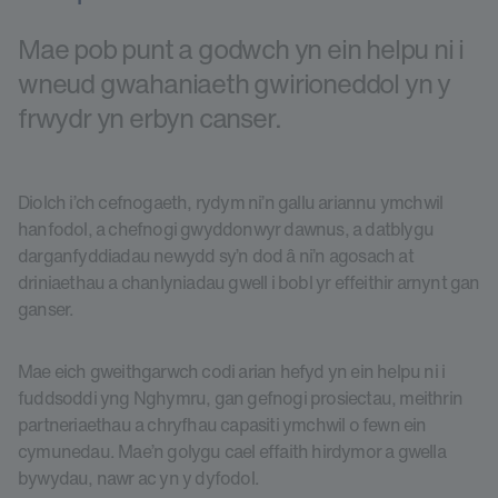
Mae pob punt a godwch yn ein helpu ni i
wneud gwahaniaeth gwirioneddol yn y
frwydr yn erbyn canser.
Diolch i’ch cefnogaeth, rydym ni’n gallu ariannu ymchwil
hanfodol, a chefnogi gwyddonwyr dawnus, a datblygu
darganfyddiadau newydd sy’n dod â ni’n agosach at
driniaethau a chanlyniadau gwell i bobl yr effeithir arnynt gan
ganser.
Mae eich gweithgarwch codi arian hefyd yn ein helpu ni i
fuddsoddi yng Nghymru, gan gefnogi prosiectau, meithrin
partneriaethau a chryfhau capasiti ymchwil o fewn ein
cymunedau. Mae’n golygu cael effaith hirdymor a gwella
bywydau, nawr ac yn y dyfodol.