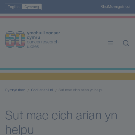
Rhoi
Mewngofnodi
English
Cymraeg
Cymryd rhan
Codi arian i ni
Sut mae eich arian yn helpu
Sut mae eich arian yn
helpu