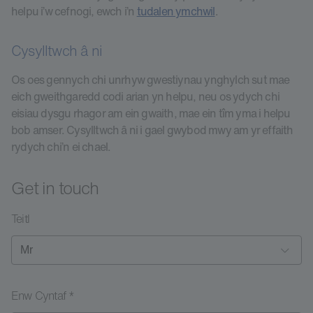
helpu i’w cefnogi, ewch i’n
tudalen ymchwil
.
Cysylltwch â ni
Os oes gennych chi unrhyw gwestiynau ynghylch sut mae
eich gweithgaredd codi arian yn helpu, neu os ydych chi
eisiau dysgu rhagor am ein gwaith, mae ein tîm yma i helpu
bob amser. Cysylltwch â ni i gael gwybod mwy am yr effaith
rydych chi’n ei chael.
Get in touch
Teitl
Enw Cyntaf *