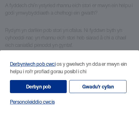
A fyddech chi’n ystyried rhannu eich stori er mwyn ein helpu i
godi ymwybyddiaeth a chefnogi ein gwaith?
Rydym yn darllen pob stori yn ofalus. Ni fyddwn byth yn
cyhoeddi nac yn rhannu eich stori heb siarad â chi a chael
eich caniatâd penodol yn gyntaf.
Ie, mae croeso i chi gysylltu â mi i drafod fy stori
Derbyniwch pob cwci
os y gwelwch yn dda er mwyn ein
helpu i roi'r profiad gorau posibl i chi
Na, byddai’n well gen i gadw fy stori’n breifat
Derbyn pob
Gwadu'r cyfan
Mae eich cefnogaeth yn bwysig, a byddem wrth ein bodd yn
Personoleiddio cwcis
cadw mewn cysylltiad â chi am ein hymchwil a ffyrdd eraill y
gallwch helpu i wneud gwahaniaeth i bobl y mae canser yn
effeithio arnynt yng Nghymru, gan gynnwys ymgyrchu, codi
arian a gwirfoddoli. Byddwn yn cadw mewn cysylltiad drwy'r
post bob hyn a hyn oni bai eich bod yn gofyn i ni beidio â