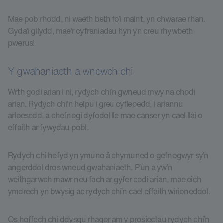
Mae pob rhodd, ni waeth beth fo’i maint, yn chwarae rhan.
Gyda’i gilydd, mae’r cyfraniadau hyn yn creu rhywbeth
pwerus!
Y gwahaniaeth a wnewch chi
Wrth godi arian i ni, rydych chi’n gwneud mwy na chodi
arian. Rydych chi’n helpu i greu cyfleoedd, i ariannu
arloesedd, a chefnogi dyfodol lle mae canser yn cael llai o
effaith ar fywydau pobl.
Rydych chi hefyd yn ymuno â chymuned o gefnogwyr sy’n
angerddol dros wneud gwahaniaeth. P’un a yw’n
weithgarwch mawr neu fach ar gyfer codi arian, mae eich
ymdrech yn bwysig ac rydych chi’n cael effaith wirioneddol.
Os hoffech chi ddysgu rhagor am y prosiectau rydych chi’n