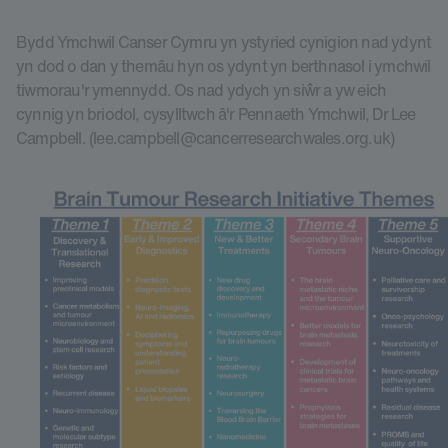
Bydd Ymchwil Canser Cymru yn ystyried cynigion nad ydynt
yn dod o dan y themâu hyn os ydynt yn berthnasol i ymchwil
tiwmorau'r ymennydd. Os nad ydych yn siŵr a yw eich
cynnig yn briodol, cysylltwch â'r Pennaeth Ymchwil, Dr Lee
Campbell. (lee.campbell@cancerresearchwales.org.uk)