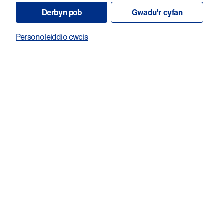
Gwahoddiad i Gyflwyno Cais Lawn
Derbyn pob
Gwadu'r cyfan
Dydd Gwener 30 Mai 2025
Personoleiddio cwcis
Dyddiad Cau Cais Lawn
Dydd Llun 21 Gorffennaf 2025
Mae Ymchwil Canser Cymru yn cadw'r hawl i
ddiwygio'r dyddiadau hyn lle bo angen