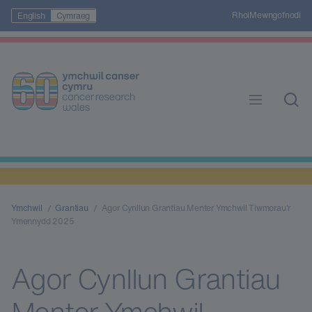
Rhoi
Mewngofnodi
English
Cymraeg
Ymchwil
Grantiau
Agor Cynllun Grantiau Menter Ymchwil Tiwmorau'r
Ymennydd 2025
Agor Cynllun Grantiau