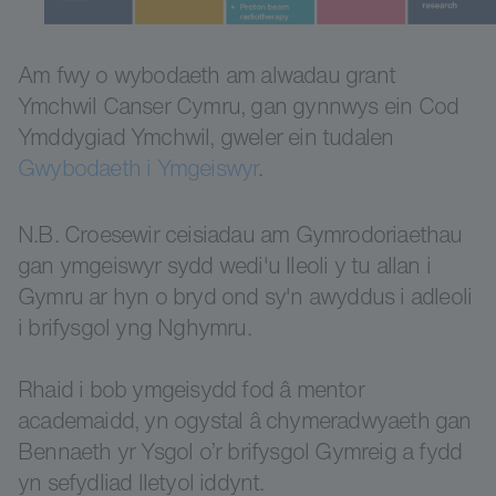
Am fwy o wybodaeth am alwadau grant
Ymchwil Canser Cymru, gan gynnwys ein Cod
Ymddygiad Ymchwil, gweler ein tudalen
Gwybodaeth i Ymgeiswyr
.
N.B. Croesewir ceisiadau am Gymrodoriaethau
gan ymgeiswyr sydd wedi'u lleoli y tu allan i
Gymru ar hyn o bryd ond sy'n awyddus i adleoli
i brifysgol yng Nghymru.
Rhaid i bob ymgeisydd fod â mentor
academaidd, yn ogystal â chymeradwyaeth gan
Bennaeth yr Ysgol o’r brifysgol Gymreig a fydd
yn sefydliad lletyol iddynt.