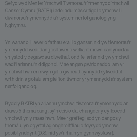
Sefydlwyd Menter Ymchwil Tiwmorau'r Ymennydd Ymchwil
Canser Cymru (BATRI) i adeiladu màs critigol o ymchwil i
diwmorau'r ymennydd a'r system nerfol ganolog yng
Nghymru.
Yn wahanol i lawer o fathau eraill o ganser, nid yw tiwmorau'r
ymennydd wedi dangos llawer o welliant mewn canlyniadau
yn ystod y degawdau diwethaf, ond fel arfer nid yw ymchwil
wedi'i ariannu'n ddigonol. Mae angen gwirioneddol am yr
ymchwil hwn er mwyn gallu gwneud cynnydd sylweddol
wrth drin a gofalu am gleifion tiwmor yr ymennydd a'r system
nerfol ganolog.
Bydd y BATRI yn ariannu ymchwil tiwmorau'r ymennydd ar
draws 5 thema eang, sy'n ceisio dal ehangder y cyfleoedd
ymchwil yn y maes hwn. Mae'r graffeg isod yn dangos y
themâu, yn ogystal ag enghreifftiau o feysydd ymchwil
posibl ynddynt (D.S. nid yw'r rhain yn gynhwysfawr).