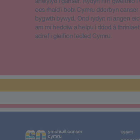
anwylyd i ganser. Rydyn ni’n gweithio 
oes rhaid i bobl Cymru dderbyn canser 
bygwth bywyd. Ond rydyn ni angen eic
am roi heddiw a helpu i ddod â thriniae
adref i gleifion ledled Cymru.
Cyswllt