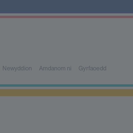
Newyddion
Amdanom ni
Gyrfaoedd