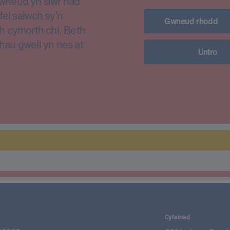
i wneud yn siŵr nad
fel salwch sy’n
Gwneud rhodd
h cymorth chi. Beth
thau gwell yn nes at
Untro
Cyfeiriad