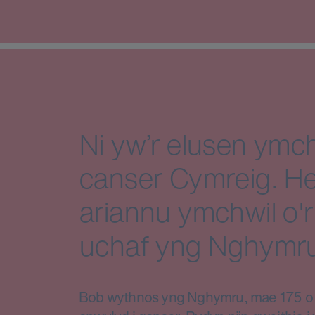
Ni yw’r elusen ymch
canser Cymreig. He
ariannu ymchwil o'r
uchaf yng Nghymru
Bob wythnos yng Nghymru, mae 175 o d