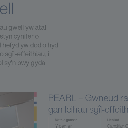
ll
hau gwell yw atal
estyn cynifer o
l hefyd yw dod o hyd
 sgîl-effeithiau, i
l sy’n bwy gyda
PEARL – Gwneud radio
gan leihau sgîl-effei
Math o ganser
Lleoliad
Y pen a’r
Canolfan 