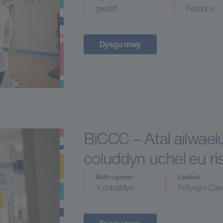
gwddf
Felindre
Dysgu mwy
BiCCC – Atal ailwael
coluddyn uchel eu ris
Math o ganser
Lleoliad
Y coluddyn
Prifysgol Ca