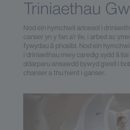
Triniaethau Gwe
Nod ein hymchwil arloesol i driniaet
canser yn y fan a’r lle, i arbed ac ym
fywydau â phosibl. Nod ein hymchwi
i driniaethau mwy caredig sydd â llai o
ddarparu ansawdd bywyd gwell i bob
chanser a thu hwnt i ganser.