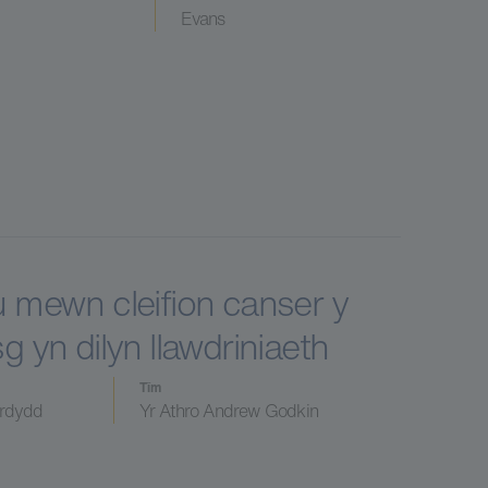
Evans
u mewn cleifion canser y
g yn dilyn llawdriniaeth
Tîm
erdydd
Yr Athro Andrew Godkin