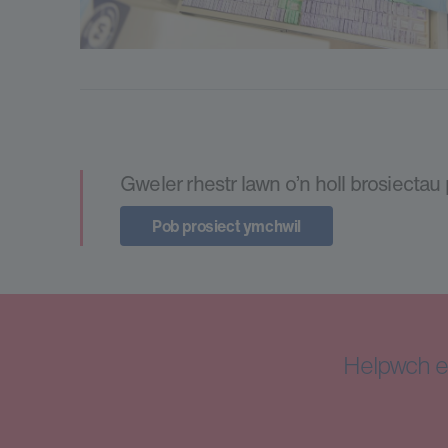
Gweler rhestr lawn o’n holl brosiecta
Pob prosiect ymchwil
Helpwch e