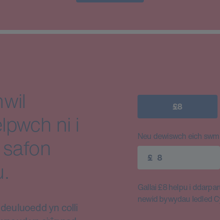
wil
£8
lpwch ni i
Neu dewiswch eich swm e
 safon
£
.
Gallai £8 helpu i ddarparu
newid bywydau ledled 
euluoedd yn colli