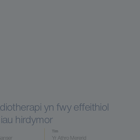
therapi yn fwy effeithiol
thiau hirdymor
Tîm
Ganser
Yr Athro Mererid