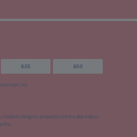
£25
£50
ich hun i roi
 treialon clinigol o ansawdd uchel a allai helpu i
Cymru.