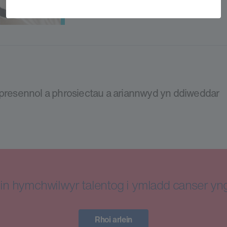
u presennol a phrosiectau a ariannwyd yn ddiweddar
in hymchwilwyr talentog i ymladd canser y
Rhoi arlein