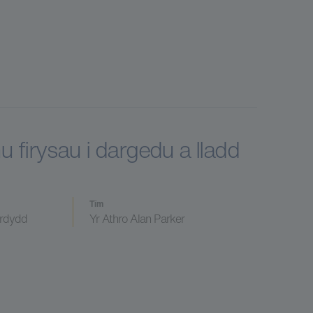
u firysau i dargedu a lladd
Tîm
erdydd
Yr Athro Alan Parker