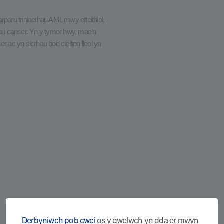
rparu triniaethau AML mwy effeithiol,
au canser. Yn y tymor hwy, mae’n
ac yn sicrhau bod cleifion lleol yn
Derbyniwch pob cwci
os y gwelwch yn dda er mwyn