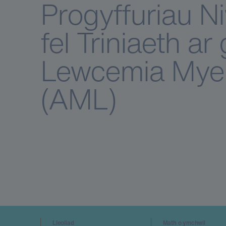
Progyffuriau N
fel Triniaeth ar
Lewcemia Myel
(AML)
Lleoliad
Math o ymchwil