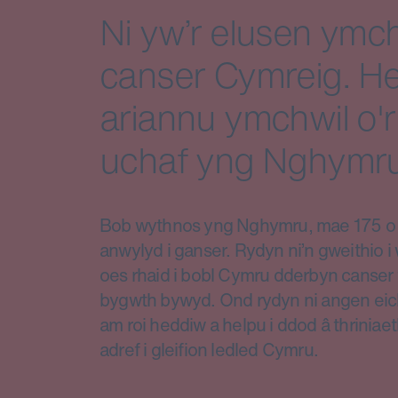
Ni yw’r elusen ymch
canser Cymreig. He
ariannu ymchwil o'r
uchaf yng Nghymru
Bob wythnos yng Nghymru, mae 175 o d
anwylyd i ganser. Rydyn ni’n gweithio 
oes rhaid i bobl Cymru dderbyn canser 
bygwth bywyd. Ond rydyn ni angen eic
am roi heddiw a helpu i ddod â thriniae
adref i gleifion ledled Cymru.