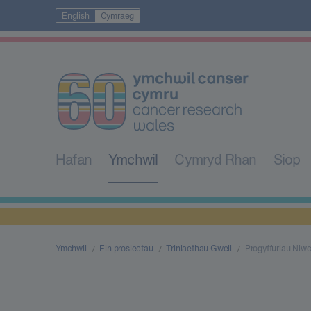
English
Cymraeg
Hafan
Ymchwil
Cymryd Rhan
Siop
Ymchwil
Ein prosiectau
Triniaethau Gwell
Progyffuriau Niwc