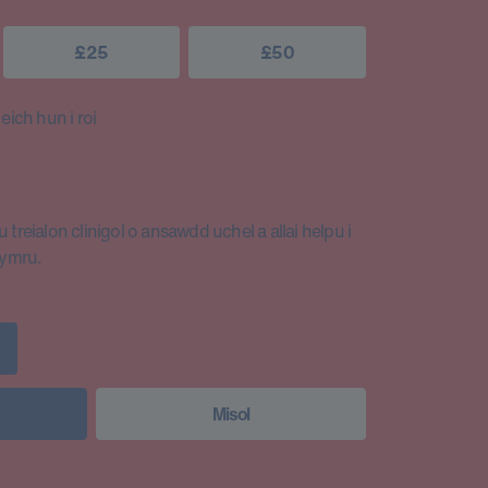
£25
£50
ich hun i roi
 treialon clinigol o ansawdd uchel a allai helpu i
Cymru.
Misol