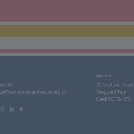
Cyfeiriad
55050
22 Neptune Court
us@cancerresearchwales.org.uk
Vanguard Way
Cardiff CF24 5PJ