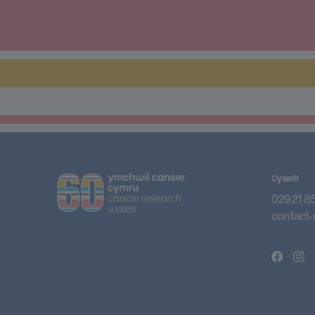
Cyswllt
02921 8
contact-