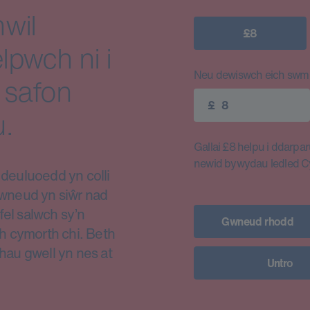
wil
£8
lpwch ni i
Neu dewiswch eich swm e
 safon
£
.
Gallai £8 helpu i ddarparu
newid bywydau ledled 
euluoedd yn colli
i wneud yn siŵr nad
fel salwch sy’n
Gwneud rhodd
h cymorth chi. Beth
thau gwell yn nes at
Untro