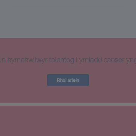
in hymchwilwyr talentog i ymladd canser y
Rhoi arlein