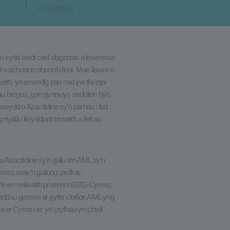
Lewcemia
ru sydd wedi cael diagnosis o lewcemia
l o achosion ohono’n lleol. Mae llawer o
aeth, yn enwedig pan nad yw therapi
au bregus, gan gynnwys oedolion hŷn,
wydd o Azacitidine sy’n parhau i fod
ynyddu llwyddiant triniaeth a lleihau
 Azacitidine sy’n gallu trin AML sy’n
ymru, mae’n galluogi profi ac
 o fewn seilwaith presennol GIG Cymru.
ddau goroesi ar gyfer cleifion AML yng
anser Cymru ac yn cryfhau ymchwil