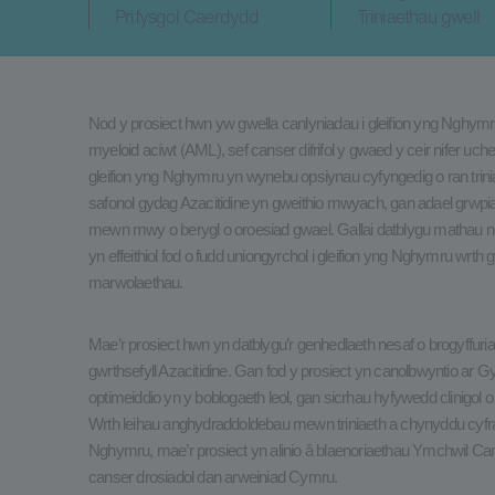
Prifysgol Caerdydd
Triniaethau gwell
Nod y prosiect hwn yw gwella canlyniadau i gleifion yng Nghym
myeloid acíwt (AML), sef canser difrifol y gwaed y ceir nifer uche
gleifion yng Nghymru yn wynebu opsiynau cyfyngedig o ran trini
safonol gydag Azacitidine yn gweithio mwyach, gan adael grwpi
mewn mwy o berygl o oroesiad gwael. Gallai datblygu mathau ne
yn effeithiol fod o fudd uniongyrchol i gleifion yng Nghymru wrth g
marwolaethau.
Mae’r prosiect hwn yn datblygu’r genhedlaeth nesaf o brogyffuriau
gwrthsefyll Azacitidine. Gan fod y prosiect yn canolbwyntio ar G
optimeiddio yn y boblogaeth leol, gan sicrhau hyfywedd clinigol
Wrth leihau anghydraddoldebau mewn triniaeth a chynyddu cyfra
Nghymru, mae’r prosiect yn alinio â blaenoriaethau Ymchwil C
canser drosiadol dan arweiniad Cymru.