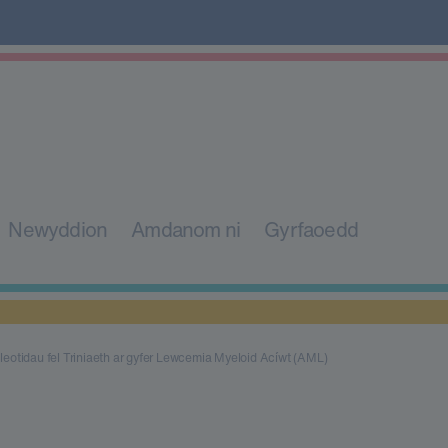
Newyddion
Amdanom ni
Gyrfaoedd
leotidau fel Triniaeth ar gyfer Lewcemia Myeloid Acíwt (AML)