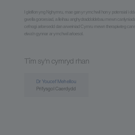
I gleifion yng Nghymru, mae gan yr ymchwil hon y potensial i dda
gwella goroesiad, a lleihau anghydraddoldebau mewn canlyniad
cefnogi arloesedd dan arweiniad Cymru mewn therapiwteg canser 
elwa’n gynnar ar ymchwil arloesol.
Tîm sy'n cymryd rhan
Dr Youcef Mehellou
Prifysgol Caerdydd