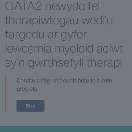
GATA2 newydd fel
therapiwtegau wedi’u
targedu ar gyfer
lewcemia myeloid acíwt
sy’n gwrthsefyll therapi
Donate today and contribute to future
projects
Rhoi