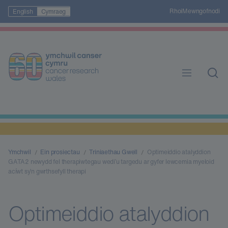
Rhoi
Mewngofnodi
English
Cymraeg
Ymchwil
Ein prosiectau
Triniaethau Gwell
Optimeiddio atalyddion
GATA2 newydd fel therapiwtegau wedi’u targedu ar gyfer lewcemia myeloid
acíwt sy’n gwrthsefyll therapi
Optimeiddio atalyddion