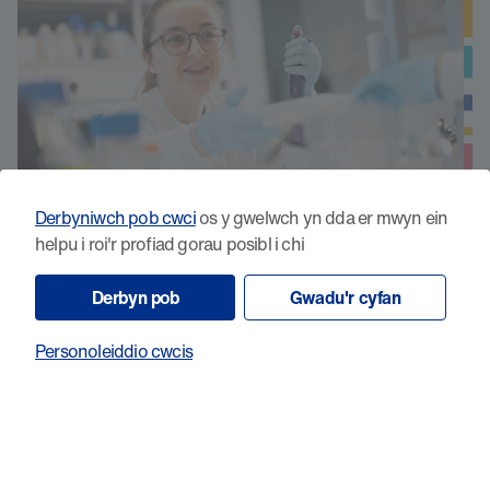
Derbyniwch pob cwci
os y gwelwch yn dda er mwyn ein
helpu i roi'r profiad gorau posibl i chi
Datblygu imiwnotherapiwteg newydd i
Derbyn pob
Gwadu'r cyfan
drin lewcemia myeloid acíwt â
mwtaniadau p53
Personoleiddio cwcis