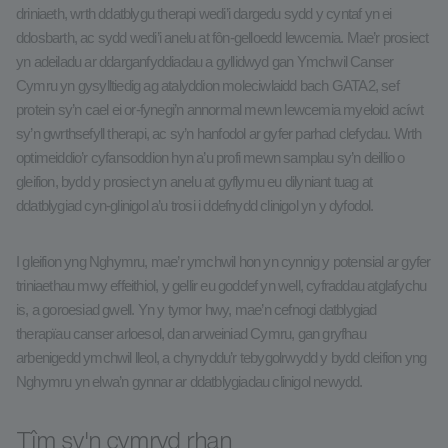
driniaeth, wrth ddatblygu therapi wedi’i dargedu sydd y cyntaf yn ei
ddosbarth, ac sydd wedi’i anelu at fôn-gelloedd lewcemia. Mae’r prosiect
yn adeiladu ar ddarganfyddiadau a gyllidwyd gan Ymchwil Canser
Cymru yn gysylltiedig ag atalyddion moleciwlaidd bach GATA2, sef
protein sy’n cael ei or-fynegi’n annormal mewn lewcemia myeloid acíwt
sy’n gwrthsefyll therapi, ac sy’n hanfodol ar gyfer parhad clefydau. Wrth
optimeiddio’r cyfansoddion hyn a’u profi mewn samplau sy’n deillio o
gleifion, bydd y prosiect yn anelu at gyflymu eu dilyniant tuag at
ddatblygiad cyn-glinigol a’u trosi i ddefnydd clinigol yn y dyfodol.
I gleifion yng Nghymru, mae’r ymchwil hon yn cynnig y potensial ar gyfer
triniaethau mwy effeithiol, y gellir eu goddef yn well, cyfraddau atglafychu
is, a goroesiad gwell. Yn y tymor hwy, mae’n cefnogi datblygiad
therapïau canser arloesol, dan arweiniad Cymru, gan gryfhau
arbenigedd ymchwil lleol, a chynyddu’r tebygolrwydd y bydd cleifion yng
Nghymru yn elwa’n gynnar ar ddatblygiadau clinigol newydd.
Tîm sy'n cymryd rhan