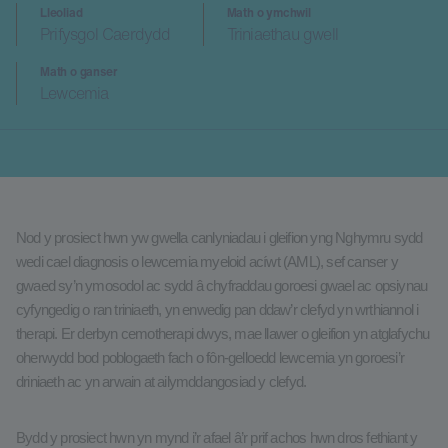
Lleoliad
Math o ymchwil
Prifysgol Caerdydd
Triniaethau gwell
Math o ganser
Lewcemia
Nod y prosiect hwn yw gwella canlyniadau i gleifion yng Nghymru sydd
wedi cael diagnosis o lewcemia myeloid acíwt (AML), sef canser y
gwaed sy’n ymosodol ac sydd â chyfraddau goroesi gwael ac opsiynau
cyfyngedig o ran triniaeth, yn enwedig pan ddaw’r clefyd yn wrthiannol i
therapi. Er derbyn cemotherapi dwys, mae llawer o gleifion yn atglafychu
oherwydd bod poblogaeth fach o fôn-gelloedd lewcemia yn goroesi’r
driniaeth ac yn arwain at ailymddangosiad y clefyd.
Bydd y prosiect hwn yn mynd i’r afael â’r prif achos hwn dros fethiant y