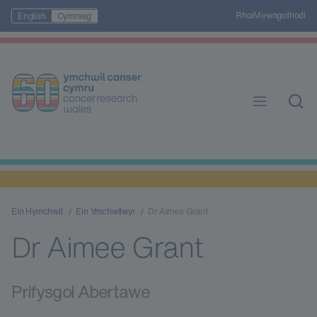
Rhoi
Mewngofnodi
English
Cymraeg
Ein Hymchwil
Ein Ymchwilwyr
Dr Aimee Grant
Dr Aimee Grant
Prifysgol Abertawe