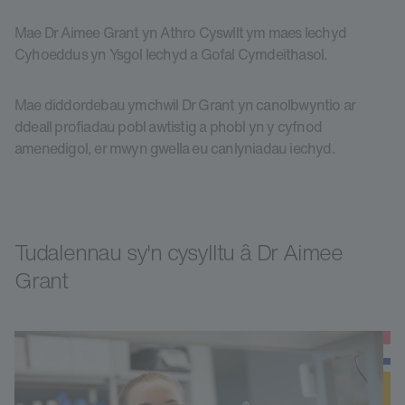
Mae Dr Aimee Grant yn Athro Cyswllt ym maes Iechyd
Cyhoeddus yn Ysgol Iechyd a Gofal Cymdeithasol.
Mae diddordebau ymchwil Dr Grant yn canolbwyntio ar
ddeall profiadau pobl awtistig a phobl yn y cyfnod
amenedigol, er mwyn gwella eu canlyniadau iechyd.
Tudalennau sy'n cysylltu â Dr Aimee
Grant