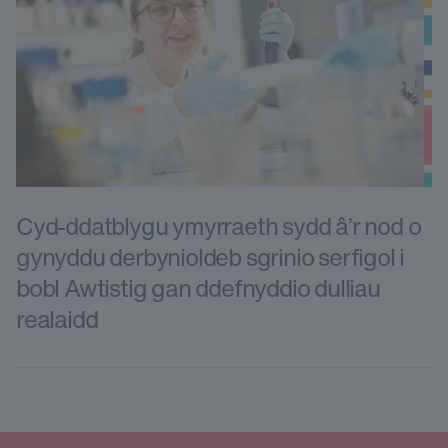
Cyd-ddatblygu ymyrraeth sydd â’r nod o
gynyddu derbynioldeb sgrinio serfigol i
bobl Awtistig gan ddefnyddio dulliau
realaidd