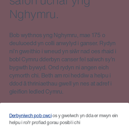
safon uchaf yng
Nghymru.
Bob wythnos yng Nghymru, mae 175 o
deuluoedd yn colli anwylyd i ganser. Rydyn
ni’n gweithio i wneud yn siŵr nad oes rhaid i
bobl Cymru dderbyn canser fel salwch sy’n
bygwth bywyd. Ond rydyn ni angen eich
cymorth chi. Beth am roi heddiw a helpu i
ddod â thriniaethau gwell yn nes at adref i
gleifion ledled Cymru.
£8
£25
£50
Derbyniwch pob cwci
os y gwelwch yn dda er mwyn ein
helpu i roi'r profiad gorau posibl i chi