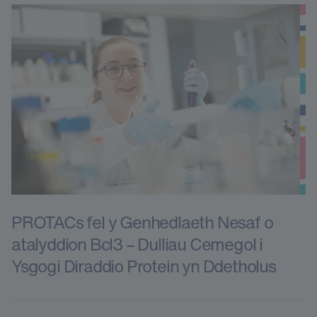
PROTACs fel y Genhedlaeth Nesaf o
atalyddion Bcl3 – Dulliau Cemegol i
Ysgogi Diraddio Protein yn Ddetholus