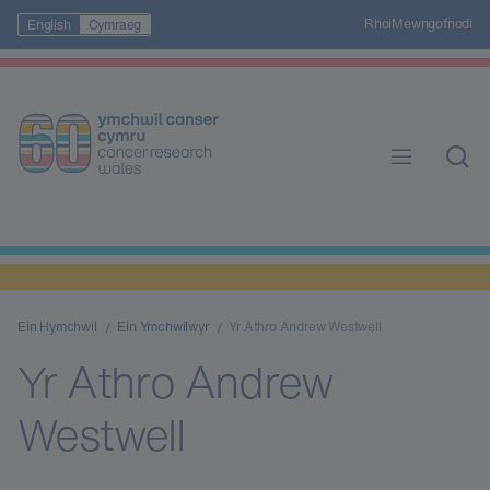
Rhoi
Mewngofnodi
English
Cymraeg
Ein Hymchwil
Ein Ymchwilwyr
Yr Athro Andrew Westwell
Yr Athro Andrew
Westwell