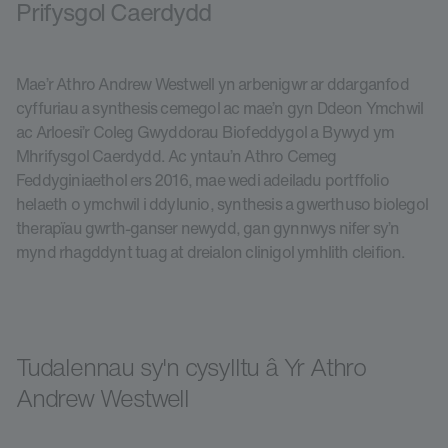
Prifysgol Caerdydd
Mae’r Athro Andrew Westwell yn arbenigwr ar ddarganfod
cyffuriau a synthesis cemegol ac mae’n gyn Ddeon Ymchwil
ac Arloesi’r Coleg Gwyddorau Biofeddygol a Bywyd ym
Mhrifysgol Caerdydd. Ac yntau’n Athro Cemeg
Feddyginiaethol ers 2016, mae wedi adeiladu portffolio
helaeth o ymchwil i ddylunio, synthesis a gwerthuso biolegol
therapïau gwrth-ganser newydd, gan gynnwys nifer sy’n
mynd rhagddynt tuag at dreialon clinigol ymhlith cleifion.
Tudalennau sy'n cysylltu â Yr Athro
Andrew Westwell