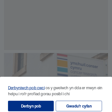
Derbyniwch pob cwci
os y gwelwch yn dda er mwyn ein
helpu i roi'r profiad gorau posibl i chi
Derbyn pob
Gwadu'r cyfan