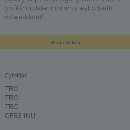
yn ôl i’r dudalen hon am y wybodaeth
ddiweddaraf!
Yn agor yn fuan
Cyfeiriad
TBC
TBC
TBC
CF83 1NU