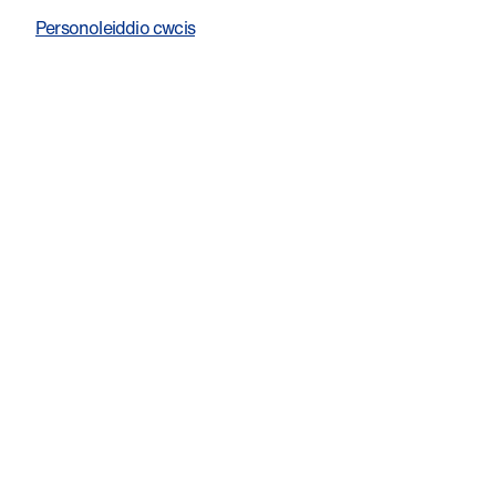
Personoleiddio cwcis
Ni yw’r elusen
ymchwil canser
Cymreig. Helpwch ni i
ariannu ymchwil o'r
safon uchaf yng
Nghymru.