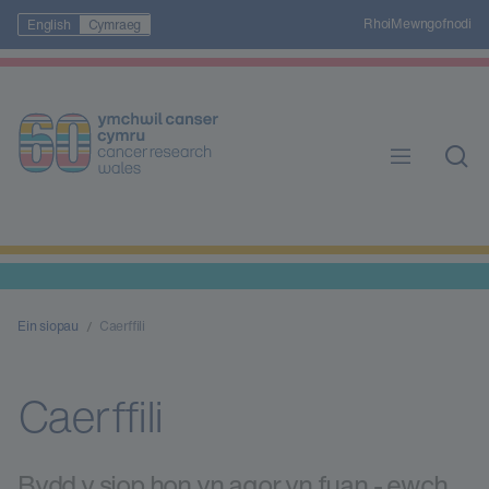
Rhoi
Mewngofnodi
English
Cymraeg
Ein siopau
Caerffili
Caerffili
Bydd y siop hon yn agor yn fuan - ewch