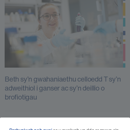
Beth sy’n gwahaniaethu celloedd T sy’n
adweithiol i ganser ac sy’n deillio o
brofiotigau