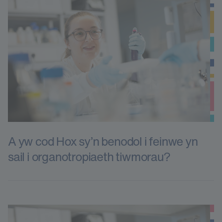
A yw cod Hox sy’n benodol i feinwe yn
sail i organotropiaeth tiwmorau?