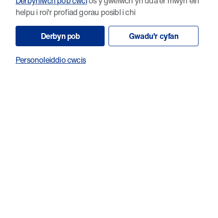
Derbyniwch pob cwci
os y gwelwch yn dda er mwyn ein
helpu i roi'r profiad gorau posibl i chi
Derbyn pob
Gwadu'r cyfan
Personoleiddio cwcis
Manteisio ar farwolaeth amlwg celloedd
canser ar ôl colled ddeuol amddiffyniad
pennau DNA a chyfyngiad niwcleasau