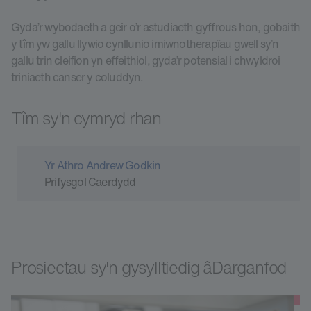
Gyda’r wybodaeth a geir o’r astudiaeth gyffrous hon, gobaith
y tîm yw gallu llywio cynllunio imiwnotherapïau gwell sy’n
gallu trin cleifion yn effeithiol, gyda’r potensial i chwyldroi
triniaeth canser y coluddyn.
Tîm sy'n cymryd rhan
Yr Athro Andrew Godkin
Prifysgol Caerdydd
Prosiectau sy'n gysylltiedig âDarganfod