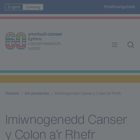
Rhoi
Mewngofnodi
English
Cymraeg
Ymchwil
Ein prosiectau
Imiwnogenedd Canser y Colon a’r Rhefr
Imiwnogenedd Canser
y Colon a’r Rhefr