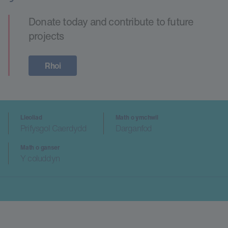
Donate today and contribute to future
projects
Rhoi
Lleoliad
Math o ymchwil
Prifysgol Caerdydd
Darganfod
Math o ganser
Y coluddyn