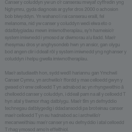
Canser y coluddyn yw un o’r canserau mwyaf cyffredin yng
Nghymru, gyda diagnosis ar gyfer dros 2000 o achosion
bob blwyddyn. Yn wahanol i rai canserau eraill, fel
melanoma, nid yw canser y coluddyn wedi elwa eto o
ddatblygiadau mewn imiwnotherapïau, sy’n harneisio’r
system imiwnedd i ymosod ar diwmorau a’u lladd. Mae’r
rhesymau dros yr anghysondeb hwn yn ansicr, gan olygu
bod angen clir i ddeall rôl y system imiwnedd yng nghanser y
coluddyn i helpu gwella imiwnotherapïau.
Mae’r astudiaeth hon, sydd wedi’i hariannu gan Ymchwil
Canser Cymru, yn archwilio’r ffordd y mae celloedd gwyn y
gwaed o’r enw celloedd T yn adnabod ac yn rhyngweithio â
chelloedd canser y coluddyn, i ddeall pam na all y celloedd T
hyn atal y tiwmor rhag datblygu. Mae’r tîm yn defnyddio
technegau datblygedig i ddadansoddi pa broteinau canser
mae’r celloedd T yn eu hadnabod ac i archwilio’r
mecanweithiau mae’r canser yn eu defnyddio i atal celloedd
T rhag ymosod arno’n effeithiol.