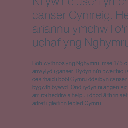
Ni yw’r elusen ymch
canser Cymreig. He
ariannu ymchwil o'r
uchaf yng Nghymru
Bob wythnos yng Nghymru, mae 175 o d
anwylyd i ganser. Rydyn ni’n gweithio 
oes rhaid i bobl Cymru dderbyn canser 
bygwth bywyd. Ond rydyn ni angen eic
am roi heddiw a helpu i ddod â thriniae
adref i gleifion ledled Cymru.