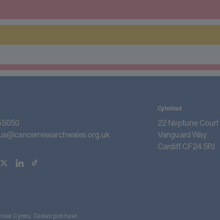
Cyfeiriad
55050
22 Neptune Court
us@cancerresearchwales.org.uk
Vanguard Way
Cardiff CF24 5PJ
ser Cymru. Cedwir pob hawl.