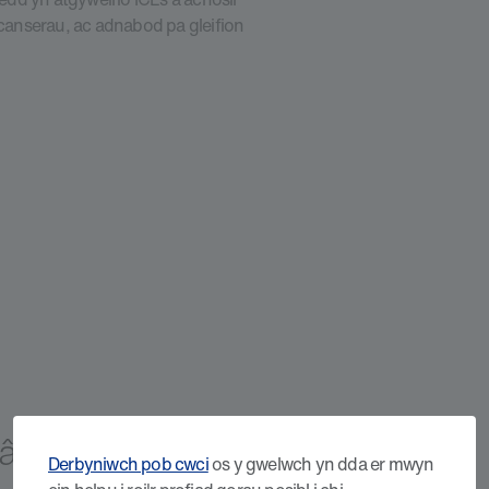
anserau, ac adnabod pa gleifion
g âDarganfod
Derbyniwch pob cwci
os y gwelwch yn dda er mwyn