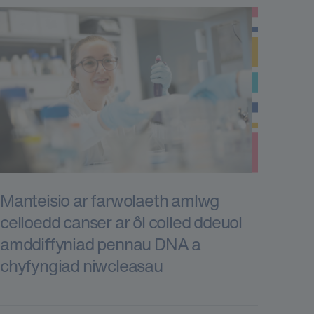
Manteisio ar farwolaeth amlwg
celloedd canser ar ôl colled ddeuol
amddiffyniad pennau DNA a
chyfyngiad niwcleasau