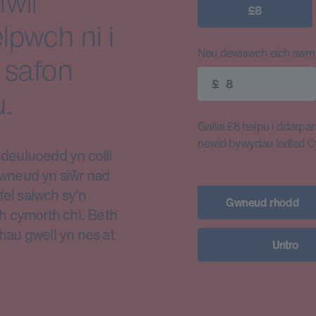
wil
£8
lpwch ni i
Neu dewiswch eich swm e
 safon
£
.
Gallai £8 helpu i ddarparu
newid bywydau ledled 
euluoedd yn colli
i wneud yn siŵr nad
fel salwch sy’n
Gwneud rhodd
h cymorth chi. Beth
thau gwell yn nes at
Untro