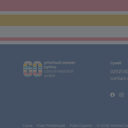
Cyswllt
02921 8
contact-
Cwcis
Polisi Preifatrwydd
Polisi Cwynion
© 2026 Ymchwil Can