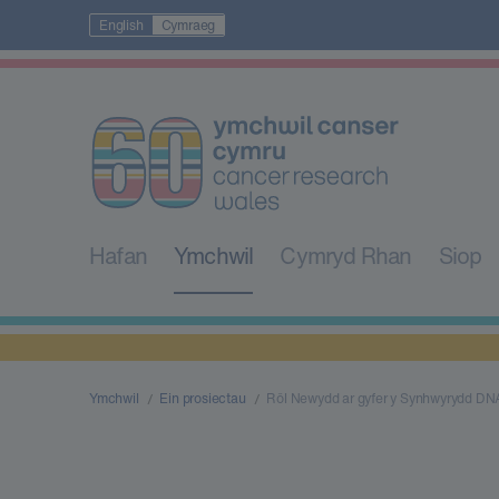
English
Cymraeg
Hafan
Ymchwil
Cymryd Rhan
Siop
Ymchwil
Ein prosiectau
Rôl Newydd ar gyfer y Synhwyrydd DN