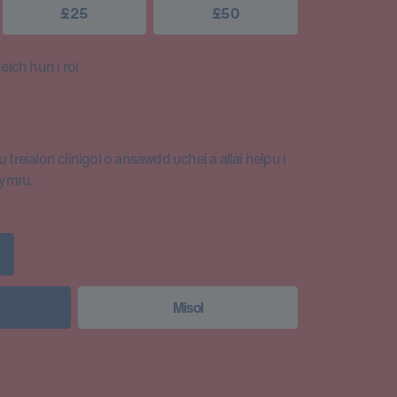
£25
£50
ich hun i roi
 treialon clinigol o ansawdd uchel a allai helpu i
Cymru.
Misol