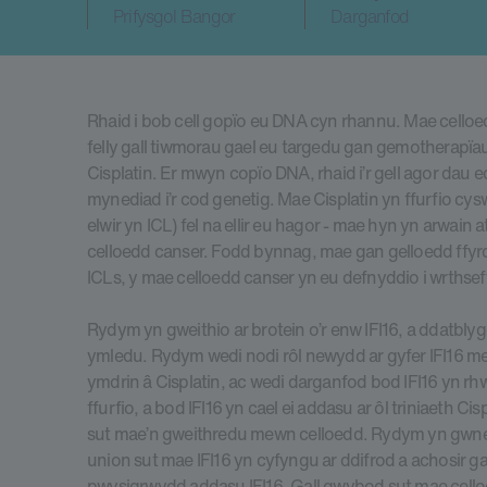
Prifysgol Bangor
Darganfod
Rhaid i bob cell gopïo eu DNA cyn rhannu. Mae celloe
felly gall tiwmorau gael eu targedu gan gemotherapïa
Cisplatin. Er mwyn copïo DNA, rhaid i’r gell agor dau e
mynediad i’r cod genetig. Mae Cisplatin yn ffurfio cy
elwir yn ICL) fel na ellir eu hagor - mae hyn yn arwain at
celloedd canser. Fodd bynnag, mae gan gelloedd ffyrd
ICLs, y mae celloedd canser yn eu defnyddio i wrthsefyl
Rydym yn gweithio ar brotein o’r enw IFI16, a ddatbly
ymledu. Rydym wedi nodi rôl newydd ar gyfer IFI16 me
ymdrin â Cisplatin, ac wedi darganfod bod IFI16 yn 
ffurfio, a bod IFI16 yn cael ei addasu ar ôl triniaeth Cis
sut mae’n gweithredu mewn celloedd. Rydym yn gwneu
union sut mae IFI16 yn cyfyngu ar ddifrod a achosir gan
pwysigrwydd addasu IFI16. Gall gwybod sut mae celloe