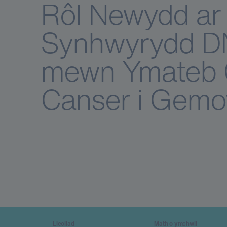
Rôl Newydd ar 
Synhwyrydd DN
mewn Ymateb 
Canser i Gemo
Lleoliad
Math o ymchwil