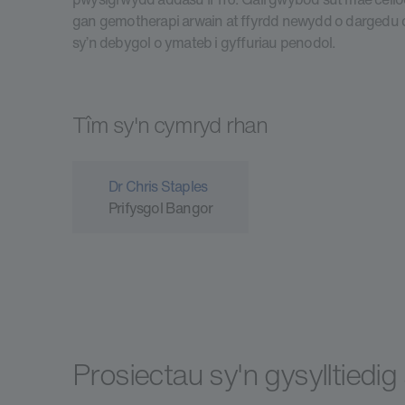
gan gemotherapi arwain at ffyrdd newydd o dargedu c
sy’n debygol o ymateb i gyffuriau penodol.
Tîm sy'n cymryd rhan
Dr Chris Staples
Prifysgol Bangor
Prosiectau sy'n gysylltiedi