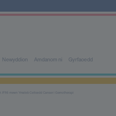
Newyddion
Amdanom ni
Gyrfaoedd
A IFI16 mewn Ymateb Celloedd Canser i Gemotherapi