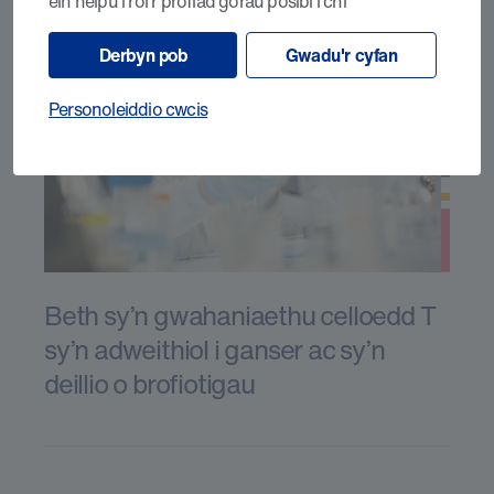
ein helpu i roi'r profiad gorau posibl i chi
Derbyn pob
Gwadu'r cyfan
Personoleiddio cwcis
Beth sy’n gwahaniaethu celloedd T
sy’n adweithiol i ganser ac sy’n
deillio o brofiotigau