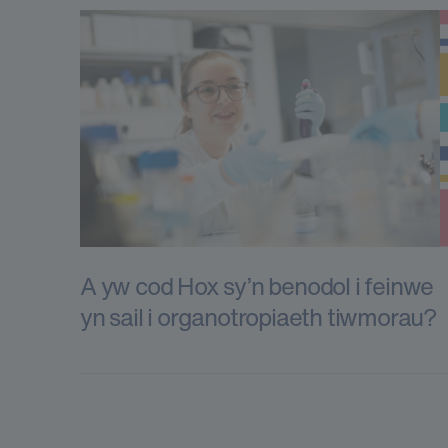
A yw cod Hox sy’n benodol i feinwe
yn sail i organotropiaeth tiwmorau?