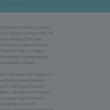
Pob canser
dd canser yn rhannu’n gyflym,
u sy’n ymyrryd â chopïo DNA, fel
defyn yr helics DNA i gael
swllt rhwng yr edafedd DNA (a
 ddifrodi’r DNA, sy’n lladd y
d arbenigol o gael gwared ar
l effeithiau triniaeth.
godd i adnabod DNA firysau sy’n
wn helpu celloedd canser i
rhwymo i DNA sydd newydd ei
platin, a allai esbonio’n rhannol
d cais am gyllid i bennu’n
 Cisplatin, ac i brofi
dd yn atgyweirio ICLs a achosir