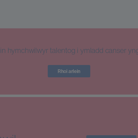
in hymchwilwyr talentog i ymladd canser y
Rhoi arlein