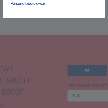
Personoleiddio cwcis
wil
£8
lpwch ni i
Neu dewiswch eich swm e
 safon
£
.