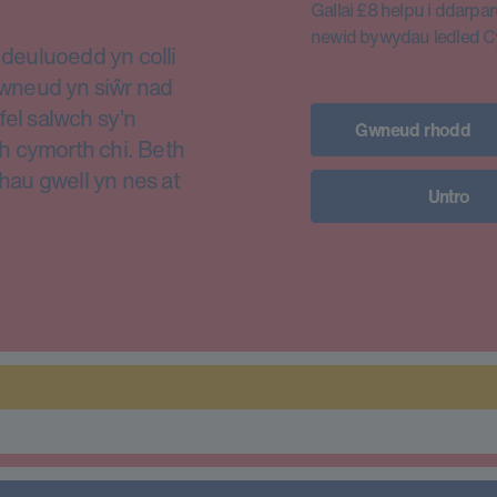
Gallai £8 helpu i ddarparu
newid bywydau ledled 
euluoedd yn colli
i wneud yn siŵr nad
fel salwch sy’n
Gwneud rhodd
h cymorth chi. Beth
thau gwell yn nes at
Untro