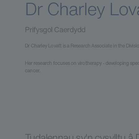
Dr Charley Lov
Prifysgol Caerdydd
Dr Charley Lovatt is a Research Associate in the Divis
Her research focuses on virotherapy - developing speci
cancer.
Tudalennau sy'n cysylltu â 