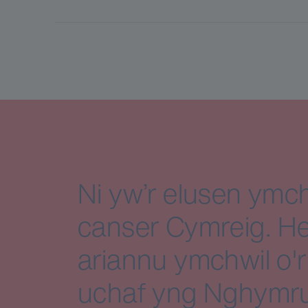
Ni yw’r elusen ymch
canser Cymreig. He
ariannu ymchwil o'r
uchaf yng Nghymru