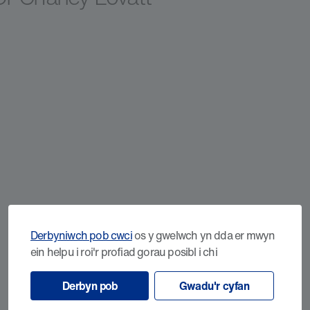
Derbyniwch pob cwci
os y gwelwch yn dda er mwyn
ein helpu i roi'r profiad gorau posibl i chi
Derbyn pob
Gwadu'r cyfan