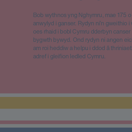
Bob wythnos yng Nghymru, mae 175 o d
anwylyd i ganser. Rydyn ni’n gweithio 
oes rhaid i bobl Cymru dderbyn canser 
bygwth bywyd. Ond rydyn ni angen eic
am roi heddiw a helpu i ddod â thriniae
adref i gleifion ledled Cymru.