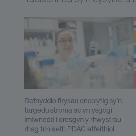
Defnyddio firysau oncolytig sy’n
targedu stroma ac yn ysgogi
imiwnedd i oresgyn y rhwystrau
rhag triniaeth PDAC effeithiol