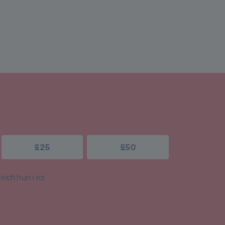
£25
£50
ich hun i roi