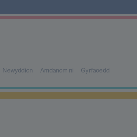
Newyddion
Amdanom ni
Gyrfaoedd