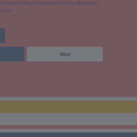
 treialon clinigol o ansawdd uchel a allai helpu i
Cymru.
Misol