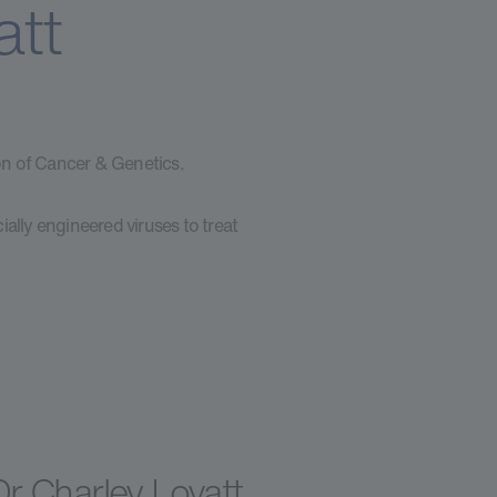
att
ion of Cancer & Genetics.
ally engineered viruses to treat
Dr Charley Lovatt