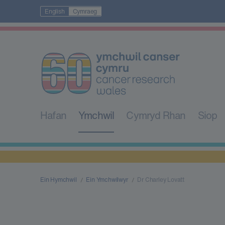
English
Cymraeg
Hafan
Ymchwil
Cymryd Rhan
Siop
Ein Hymchwil
Ein Ymchwilwyr
Dr Charley Lovatt