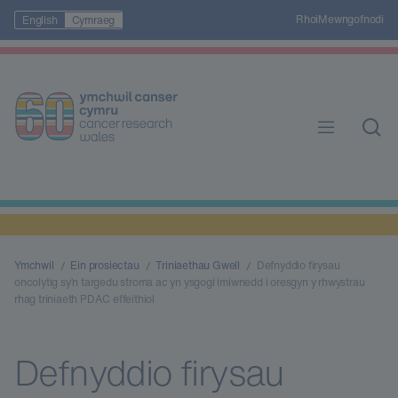
Rhoi
Mewngofnodi
English
Cymraeg
Ymchwil
Ein prosiectau
Triniaethau Gwell
Defnyddio firysau
oncolytig sy’n targedu stroma ac yn ysgogi imiwnedd i oresgyn y rhwystrau
rhag triniaeth PDAC effeithiol
Defnyddio firysau