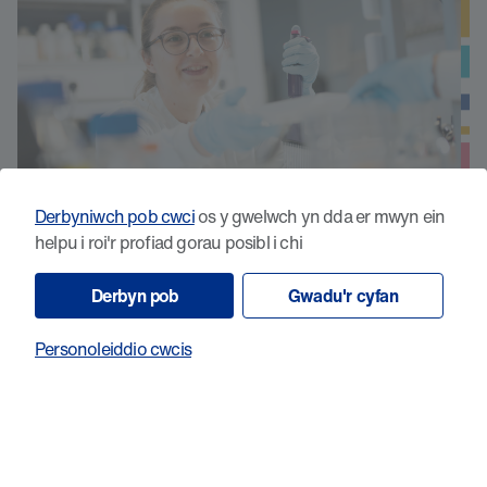
Derbyniwch pob cwci
os y gwelwch yn dda er mwyn ein
helpu i roi'r profiad gorau posibl i chi
Datblygu imiwnotherapiwteg newydd i
Derbyn pob
Gwadu'r cyfan
drin lewcemia myeloid acíwt â
mwtaniadau p53
Personoleiddio cwcis