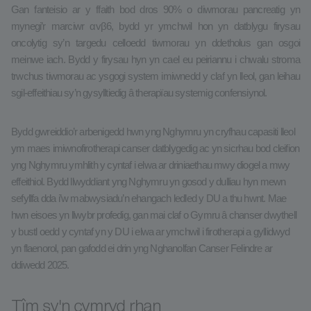
Gan fanteisio ar y ffaith bod dros 90% o diwmorau pancreatig yn
mynegi’r marciwr αvβ6, bydd yr ymchwil hon yn datblygu firysau
oncolytig sy’n targedu celloedd tiwmorau yn ddetholus gan osgoi
meinwe iach. Bydd y firysau hyn yn cael eu peiriannu i chwalu stroma
trwchus tiwmorau ac ysgogi system imiwnedd y claf yn lleol, gan leihau
sgil-effeithiau sy’n gysylltiedig â therapïau systemig confensiynol.
Bydd gwreiddio’r arbenigedd hwn yng Nghymru yn cryfhau capasiti lleol
ym maes imiwnofirotherapi canser datblygedig ac yn sicrhau bod cleifion
yng Nghymru ymhlith y cyntaf i elwa ar driniaethau mwy diogel a mwy
effeithiol. Bydd llwyddiant yng Nghymru yn gosod y dulliau hyn mewn
sefyllfa dda i’w mabwysiadu’n ehangach ledled y DU a thu hwnt. Mae
hwn eisoes yn llwybr profedig, gan mai claf o Gymru â chanser dwythell
y bustl oedd y cyntaf yn y DU i elwa ar ymchwil i firotherapi a gyllidwyd
yn flaenorol, pan gafodd ei drin yng Nghanolfan Canser Felindre ar
ddiwedd 2025.
Tîm sy'n cymryd rhan