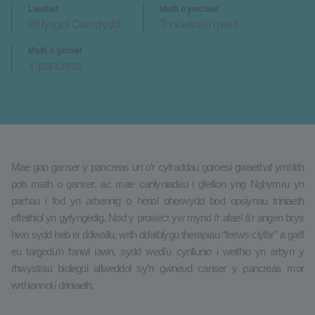
Lleoliad
Math o ymchwil
Prifysgol Caerdydd
Triniaethau gwell
Math o ganser
Y pancreas
Mae gan ganser y pancreas un o’r cyfraddau goroesi gwaethaf ymhlith
pob math o ganser, ac mae canlyniadau i gleifion yng Nghymru yn
parhau i fod yn arbennig o heriol oherwydd bod opsiynau triniaeth
effeithiol yn gyfyngedig. Nod y prosiect yw mynd i’r afael â’r angen brys
hwn sydd heb ei ddiwallu, wrth ddatblygu therapïau “feirws clyfar” a gaiff
eu targedu’n fanwl iawn, sydd wedi’u cynllunio i weithio yn erbyn y
rhwystrau biolegol allweddol sy’n gwneud canser y pancreas mor
wrthiannol i driniaeth.