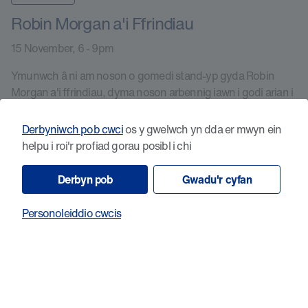
Robin Morgan a'i Ffrindiau
15 November, 6 - 9pm
Ymunwch â ni am noson o gomedi stand-yp gyda Robin
Morgan a'i ffrindiau, dyma noson arbennig iawn i godi arian i
gefnogi Ymchwil Canser Cymru.
Derbyniwch pob cwci
os y gwelwch yn dda er mwyn ein
helpu i roi'r profiad gorau posibl i chi
Dysgwch fwy
Derbyn pob
Gwadu'r cyfan
Personoleiddio cwcis