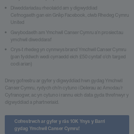
Diweddariadau rheolaidd am y digwyddiad
Cefnogaeth gan ein Grŵp Facebook, clwb Rhedeg Cymru
United
Gwybodaeth am Ymchwil Canser Cymru a’n prosiectau
ymchwil diweddaraf
Crys-t rhedeg yn cynnwys brand Ymchwil Canser Cymru
(pan fyddwch wedi cyrraedd eich £50 cyntaf o’ch targed
codi arian)
Drwy gofrestru ar gyfer y digwyddiad hwn gydag Ymchwil
Canser Cymru, rydych chi’n cytuno i Delerau ac Amodau’r
Cyfranogwr, ac yn cytuno i rannu eich data gyda threfnwyr y
digwyddiad a phartneriaid.
Cofrestrwch ar gyfer y râs 10K Ynys y Barri
gydag Ymchwil Canser Cymru!