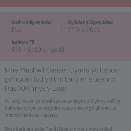
Math o ddigwyddiad
Dyddiad y Digwyddiad
Ras
17 Mai 2026
Isafswm Ffi
£10 + £120 o nawdd
Mae Ymchwil Canser Cymru yn hynod
gyffrous i fod yn brif bartner elusennol
Ras 10K Ynys y Barri
Fel unig elusen ymchwil canser annibynnol Cymru, caiff yr
holl arian rydym yn ei godi ei wario yma yng Nghymru ar
ymchwil hanfodol i ganser.
Drwy bartneru gyda Run4Wales ar gyfer y digwyddiad