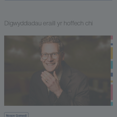
Digwyddiadau eraill yr hoffech chi
Noson Gomedi