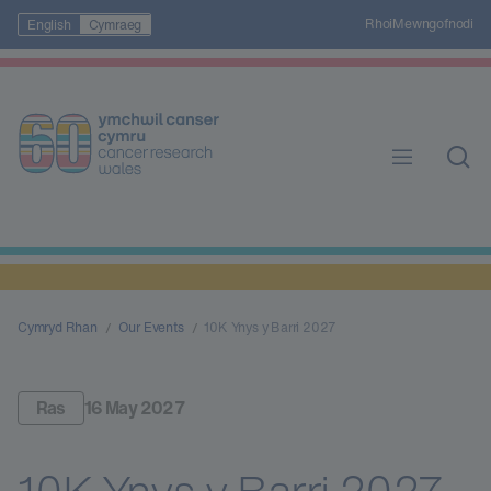
Rhoi
Mewngofnodi
English
Cymraeg
Cymryd Rhan
Our Events
10K Ynys y Barri 2027
Ras
16 May 2027
10K Ynys y Barri 2027