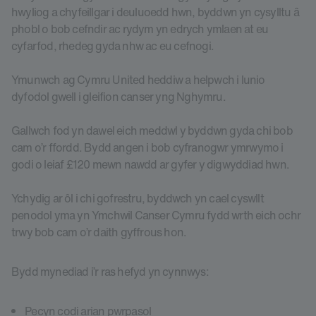
hwyliog a chyfeillgar i deuluoedd hwn, byddwn yn cysylltu â
phobl o bob cefndir ac rydym yn edrych ymlaen at eu
cyfarfod, rhedeg gyda nhw ac eu cefnogi.
Ymunwch ag Cymru United heddiw a helpwch i lunio
dyfodol gwell i gleifion canser yng Nghymru.
Gallwch fod yn dawel eich meddwl y byddwn gyda chi bob
cam o’r ffordd. Bydd angen i bob cyfranogwr ymrwymo i
godi o leiaf £120 mewn nawdd ar gyfer y digwyddiad hwn.
Ychydig ar ôl i chi gofrestru, byddwch yn cael cyswllt
penodol yma yn Ymchwil Canser Cymru fydd wrth eich ochr
trwy bob cam o’r daith gyffrous hon.
Bydd mynediad i’r ras hefyd yn cynnwys:
Pecyn codi arian pwrpasol