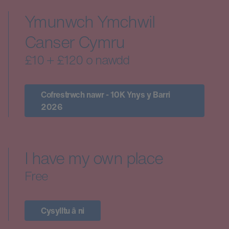
Ymunwch Ymchwil
Canser Cymru
£10 + £120 o nawdd
Cofrestrwch nawr - 10K Ynys y Barri
2026
I have my own place
Free
Cysylltu â ni