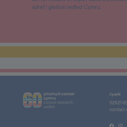
adref i gleifion ledled Cymru.
Cyswllt
02921 8
contact-