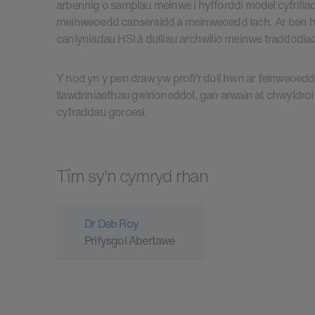
arbennig o samplau meinwe i hyfforddi model cyfrifia
meinweoedd canseraidd a meinweoedd iach. Ar ben 
canlyniadau HSI â dulliau archwilio meinwe traddodia
Y nod yn y pen draw yw profi'r dull hwn ar feinweoe
llawdriniaethau gwirioneddol, gan arwain at chwyldroi
cyfraddau goroesi.
Tîm sy'n cymryd rhan
Dr Deb Roy
Prifysgol Abertawe