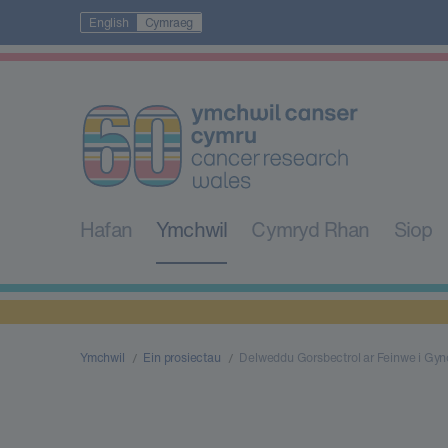
English
Cymraeg
Hafan
Ymchwil
Cymryd Rhan
Siop
Ymchwil
Ein prosiectau
Delweddu Gorsbectrol ar Feinwe i Gyn