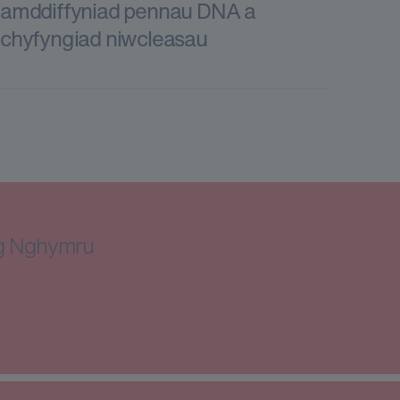
amddiffyniad pennau DNA a
chyfyngiad niwcleasau
ng Nghymru