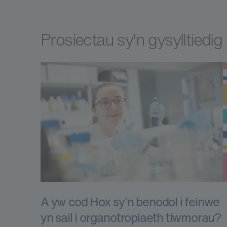
Prosiectau sy'n gysylltiedi
A yw cod Hox sy’n benodol i feinwe
yn sail i organotropiaeth tiwmorau?