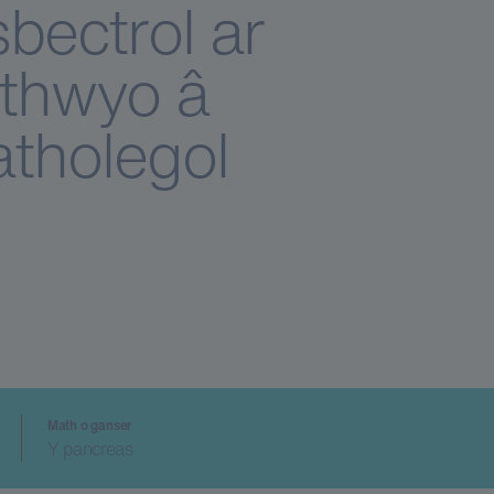
bectrol ar
rthwyo â
tholegol
Math o ganser
Y pancreas