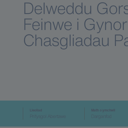
Delweddu Gors
Feinwe i Gyno
Chasgliadau Pa
Lleoliad
Math o ymchwil
Prifysgol Abertawe
Darganfod