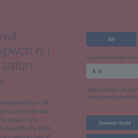
wil
£8
lpwch ni i
Neu dewiswch eich swm e
 safon
£
.
Gallai £8 helpu i ddarparu
newid bywydau ledled 
euluoedd yn colli
i wneud yn siŵr nad
fel salwch sy’n
Gwneud rhodd
h cymorth chi. Beth
thau gwell yn nes at