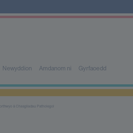
Newyddion
Amdanom ni
Gyrfaoedd
orthwyo â Chasgliadau Patholegol