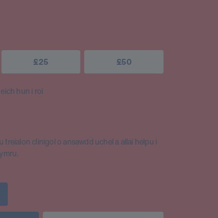
£25
£50
ich hun i roi
 treialon clinigol o ansawdd uchel a allai helpu i
Cymru.