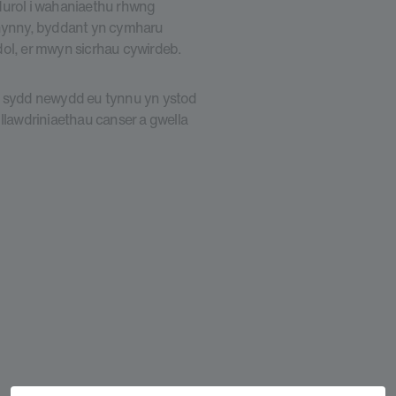
durol i wahaniaethu rhwng
hynny, byddant yn cymharu
dol, er mwyn sicrhau cywirdeb.
dd sydd newydd eu tynnu yn ystod
 llawdriniaethau canser a gwella