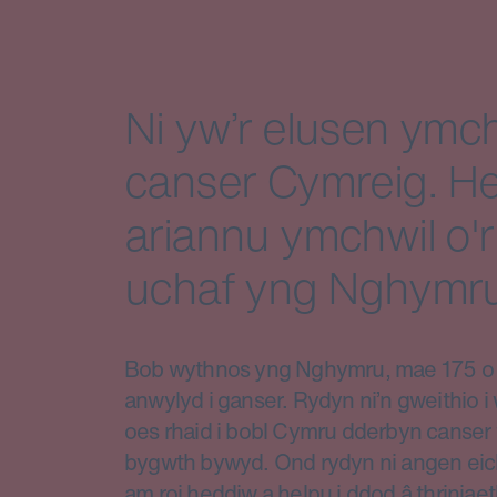
Ni yw’r elusen ymch
canser Cymreig. He
ariannu ymchwil o'r
uchaf yng Nghymru
Bob wythnos yng Nghymru, mae 175 o d
anwylyd i ganser. Rydyn ni’n gweithio 
oes rhaid i bobl Cymru dderbyn canser 
bygwth bywyd. Ond rydyn ni angen eic
am roi heddiw a helpu i ddod â thriniae