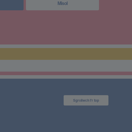
Misol
Sgroliwch I'r top