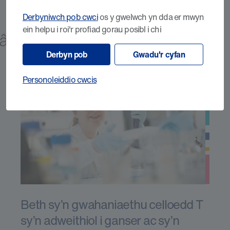
Derbyniwch pob cwci
os y gwelwch yn dda er mwyn
ein helpu i roi'r profiad gorau posibl i chi
g âDarganfod
Derbyn pob
Gwadu'r cyfan
Personoleiddio cwcis
Beth sy’n gwahaniaethu celloedd T
sy’n adweithiol i ganser ac sy’n