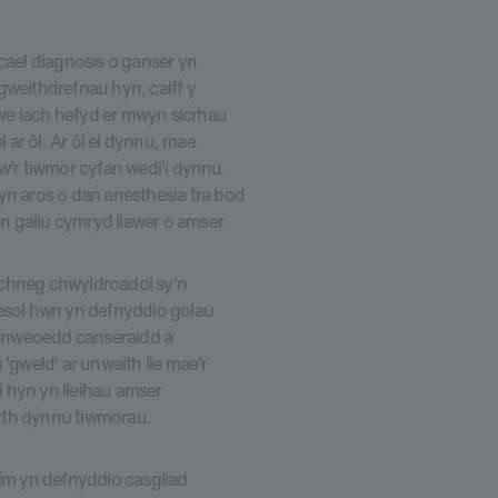
cael diagnosis o ganser yn
gweithdrefnau hyn, caiff y
we iach hefyd er mwyn sicrhau
ar ôl. Ar ôl ei dynnu, mae
w'r tiwmor cyfan wedi'i dynnu.
yn aros o dan anesthesia tra bod
 gallu cymryd llawer o amser.
echneg chwyldroadol sy'n
oesol hwn yn defnyddio golau
einweoedd canseraidd a
gweld' ar unwaith lle mae'r
 hyn yn lleihau amser
rth dynnu tiwmorau.
tîm yn defnyddio casgliad