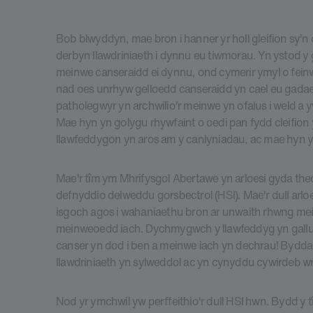
Bob blwyddyn, mae bron i hanner yr holl gleifion sy'n 
derbyn llawdriniaeth i dynnu eu tiwmorau. Yn ystod y 
meinwe canseraidd ei dynnu, ond cymerir ymyl o fein
nad oes unrhyw gelloedd canseraidd yn cael eu gadael 
patholegwyr yn archwilio'r meinwe yn ofalus i weld a y
Mae hyn yn golygu rhywfaint o oedi pan fydd cleifion 
llawfeddygon yn aros am y canlyniadau, ac mae hyn yn
Mae'r tîm ym Mhrifysgol Abertawe yn arloesi gyda th
defnyddio delweddu gorsbectrol (HSI). Mae'r dull arl
isgoch agos i wahaniaethu bron ar unwaith rhwng m
meinweoedd iach. Dychmygwch y llawfeddyg yn gallu '
canser yn dod i ben a meinwe iach yn dechrau! Byddai
llawdriniaeth yn sylweddol ac yn cynyddu cywirdeb w
Nod yr ymchwil yw perffeithio'r dull HSI hwn. Bydd y 