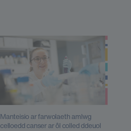
Manteisio ar farwolaeth amlwg
celloedd canser ar ôl colled ddeuol