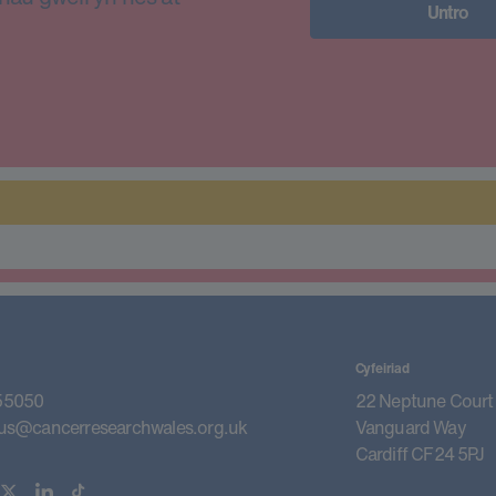
Untro
Cyfeiriad
55050
22 Neptune Court
us@cancerresearchwales.org.uk
Vanguard Way
Cardiff CF24 5PJ