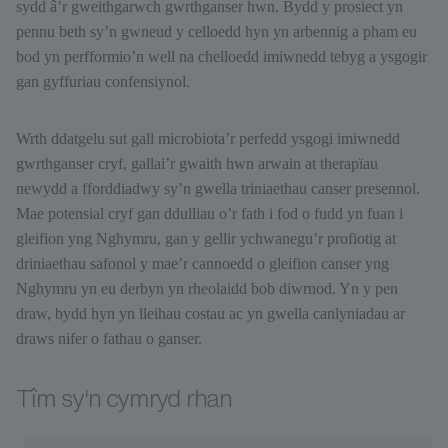
sydd â’r gweithgarwch gwrthganser hwn. Bydd y prosiect yn
pennu beth sy’n gwneud y celloedd hyn yn arbennig a pham eu
bod yn perfformio’n well na chelloedd imiwnedd tebyg a ysgogir
gan gyffuriau confensiynol.
Wrth ddatgelu sut gall microbiota’r perfedd ysgogi imiwnedd
gwrthganser cryf, gallai’r gwaith hwn arwain at therapïau
newydd a fforddiadwy sy’n gwella triniaethau canser presennol.
Mae potensial cryf gan ddulliau o’r fath i fod o fudd yn fuan i
gleifion yng Nghymru, gan y gellir ychwanegu’r profiotig at
driniaethau safonol y mae’r cannoedd o gleifion canser yng
Nghymru yn eu derbyn yn rheolaidd bob diwrnod. Yn y pen
draw, bydd hyn yn lleihau costau ac yn gwella canlyniadau ar
draws nifer o fathau o ganser.
Tîm sy'n cymryd rhan