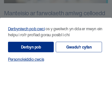
Manteisio ar farwolaeth amlwg celloedd
canser ar ôl colled ddeuol amddiffyniad
pennau DNA a chyfyngiad niwcleasau
Derbyniwch pob cwci
os y gwelwch yn dda er mwyn ein
helpu i roi'r profiad gorau posibl i chi
Derbyn pob
Gwadu'r cyfan
Personoleiddio cwcis