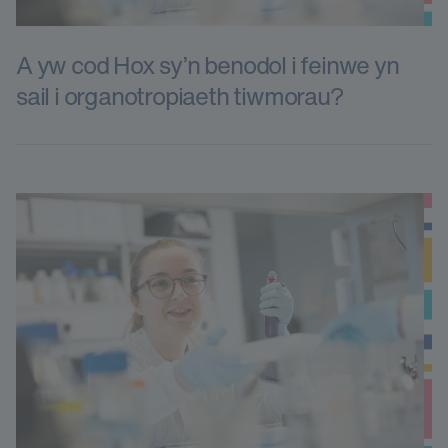
A yw cod Hox sy’n benodol i feinwe yn
sail i organotropiaeth tiwmorau?