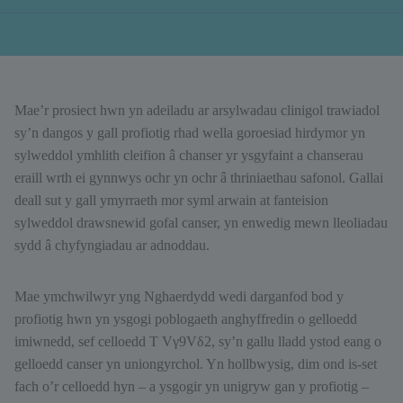
Mae’r prosiect hwn yn adeiladu ar arsylwadau clinigol trawiadol
sy’n dangos y gall profiotig rhad wella goroesiad hirdymor yn
sylweddol ymhlith cleifion â chanser yr ysgyfaint a chanserau
eraill wrth ei gynnwys ochr yn ochr â thriniaethau safonol. Gallai
deall sut y gall ymyrraeth mor syml arwain at fanteision
sylweddol drawsnewid gofal canser, yn enwedig mewn lleoliadau
sydd â chyfyngiadau ar adnoddau.
Mae ymchwilwyr yng Nghaerdydd wedi darganfod bod y
profiotig hwn yn ysgogi poblogaeth anghyffredin o gelloedd
imiwnedd, sef celloedd T Vγ9Vδ2, sy’n gallu lladd ystod eang o
gelloedd canser yn uniongyrchol. Yn hollbwysig, dim ond is-set
fach o’r celloedd hyn – a ysgogir yn unigryw gan y profiotig –