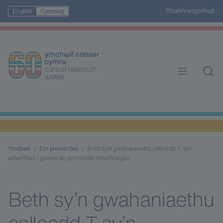
Rhoi
Mewngofnodi
English
Cymraeg
Ymchwil
Ein prosiectau
Beth sy’n gwahaniaethu celloedd T sy’n
adweithiol i ganser ac sy’n deillio o brofiotigau
Beth sy’n gwahaniaethu