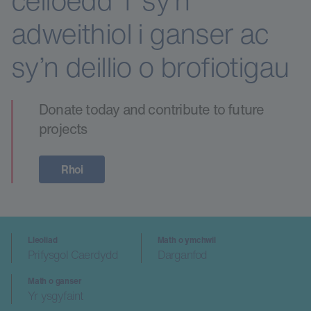
celloedd T sy’n
adweithiol i ganser ac
sy’n deillio o brofiotigau
Donate today and contribute to future
projects
Rhoi
Lleoliad
Math o ymchwil
Prifysgol Caerdydd
Darganfod
Math o ganser
Yr ysgyfaint