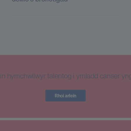
in hymchwilwyr talentog i ymladd canser y
Rhoi arlein