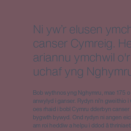
Ni yw’r elusen ymch
canser Cymreig. He
ariannu ymchwil o'r
uchaf yng Nghymru
Bob wythnos yng Nghymru, mae 175 o d
anwylyd i ganser. Rydyn ni’n gweithio 
oes rhaid i bobl Cymru dderbyn canser 
bygwth bywyd. Ond rydyn ni angen eic
am roi heddiw a helpu i ddod â thriniae