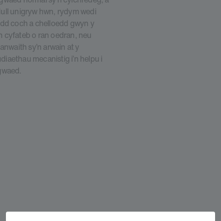
dull unigryw hwn, rydym wedi
edd coch a chelloedd gwyn y
n cyfateb o ran oedran, neu
anwaith sy’n arwain at y
iaethau mecanistig i’n helpu i
 gwaed.