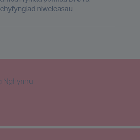
chyfyngiad niwcleasau
ng Nghymru