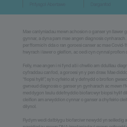
Prifysgol Abertawe
Darganfod
Mae canlyniadau mewn achosion o ganser yn llawer gwel
gynnar, a dyna pam mae angen diagnosis cynharach. 
perfformio’n dda o ran goroesi canser ac mae Covid-1
hwyrach i lawer o gleifion, ac oedi cyn cynnal profion
Felly, mae angen i ni fynd ati i chwilio am ddulliau d
cyfraddau canfod, a goroesi yn y pen draw. Mae didd
“fiopsi hylif”, sy’n cyfeirio at y defnydd o brofion gwa
gwneud diagnosis o ganser yn gynharach ac mewn ffor
meddygon teulu ddefnyddio biofarcwyr biopsi hylif dilys
cleifion am arwyddion cynnar o ganser a chyfeirio clei
dilynol.
Rydym wedi datblygu biofarciwr newydd yn seiliedig a
newidiadau mewn DNA (mwtaniadau) mewn celloedd g