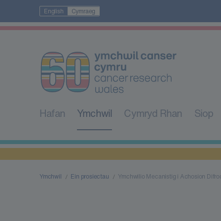
English
Cymraeg
Hafan
Ymchwil
Cymryd Rhan
Siop
Ymchwil
Ein prosiectau
Ymchwilio Mecanistig i Achosion Difr