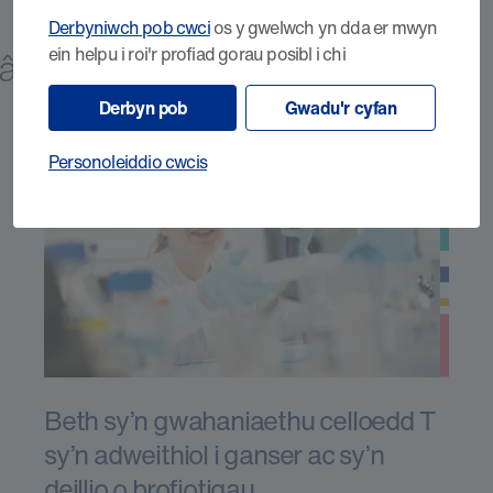
Derbyniwch pob cwci
os y gwelwch yn dda er mwyn
ein helpu i roi'r profiad gorau posibl i chi
g âDarganfod
Derbyn pob
Gwadu'r cyfan
Personoleiddio cwcis
Beth sy’n gwahaniaethu celloedd T
sy’n adweithiol i ganser ac sy’n
deillio o brofiotigau