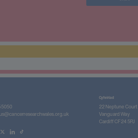
Cyfeiriad
55050
22 Neptune Court
us@cancerresearchwales.org.uk
Vanguard Way
Cardiff CF24 5PJ