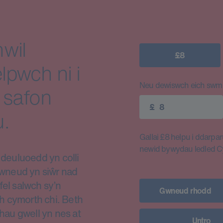
wil
£8
lpwch ni i
Neu dewiswch eich swm e
 safon
£
.
Gallai £8 helpu i ddarparu
newid bywydau ledled 
euluoedd yn colli
i wneud yn siŵr nad
fel salwch sy’n
Gwneud rhodd
h cymorth chi. Beth
thau gwell yn nes at
Untro