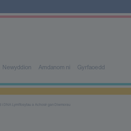
Newyddion
Amdanom ni
Gyrfaoedd
od i DNA Lymffosytau a Achosir gan Diwmorau