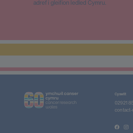
adref i gleifion ledled Cymru.
Cyswllt
02921 8
contact-