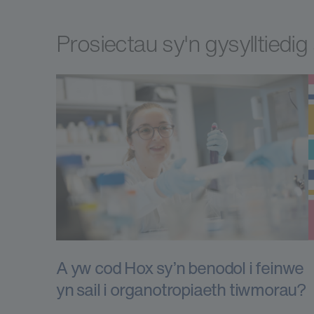
Prosiectau sy'n gysylltiedi
A yw cod Hox sy’n benodol i feinwe
yn sail i organotropiaeth tiwmorau?