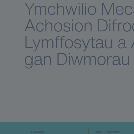
Ymchwilio Meca
Achosion Difro
Lymffosytau a 
gan Diwmorau
Lleoliad
Math o ymchwil