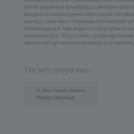
achosir gan diwmor sy’n datblygu. Gan ddefnyddio’r 
dangos bod celloedd gwaed cleifion canser (sef cello
gwaed) yn cario mwy o fwtaniadau na rheolyddion sy’
wirfoddolwyr iach. Mae angen i ni nodi ar fyrder y mec
mwtaniadau hyn. Yn hyn o beth, cynigiwn gynnal astud
esbonio beth sy’n achosi’r mwtaniadau yn y celloedd
Tîm sy'n cymryd rhan
Yr Athro Gareth Jenkins
Prifysgol Abertawe