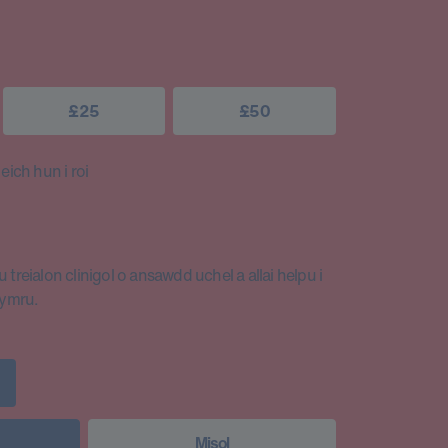
£25
£50
ich hun i roi
 treialon clinigol o ansawdd uchel a allai helpu i
Cymru.
Misol