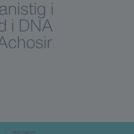
nistig i
d i DNA
Achosir
Math o ganser