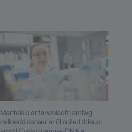
Manteisio ar farwolaeth amlwg
celloedd canser ar ôl colled ddeuol
amddiffyniad pennau DNA a