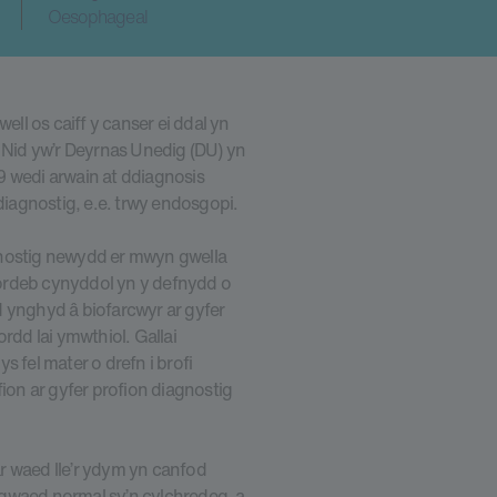
Oesophageal
l os caiff y canser ei ddal yn
Nid yw’r Deyrnas Unedig (DU) yn
9 wedi arwain at ddiagnosis
 diagnostig, e.e. trwy endosgopi.
iagnostig newydd er mwyn gwella
ordeb cynyddol yn y defnydd o
ed ynghyd â biofarcwyr ar gyfer
dd lai ymwthiol. Gallai
 fel mater o drefn i brofi
fion ar gyfer profion diagnostig
r waed lle’r ydym yn canfod
waed normal sy’n cylchredeg, a