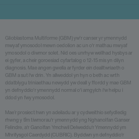
Glioblastoma Multiforme (GBM) yw'r canser yr ymennydd
mwyaf ymosodol mewn oedolion ac un o'r mathau mwyaf
ymosodol o diwmor solet. Nid oes unrhyw wellhad hysbys ar
ei gyfer, a cheir goroesiad cyfartalog o 12-15 mis yn dilyn
diagnosis. Mae angen gwella ar fyrder ein dealltwriaeth o
GBM a sut i'w drin. Yn allweddol yn hyn o beth ac wrth
ddatblygu triniaethau newydd yw deall y ffordd y mae GBM
yn defnyddio'r ymennydd normal o'i amgylch i'w helpu i
ddod yn fwy ymosodol.
Mae’r prosiect hwn yn adeiladu ar y cydweithio sefydledig
rhwng y tîm tiwmorau'r ymennydd yng Nghanolfan Ganser
Felindre, a'r Ganolfan Ymchwil Delweddu'r Ymennydd ym
Mhrifysgol Caerdydd (CUBRIC). Byddwn yn defnyddio'r