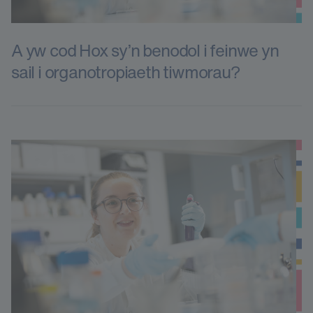
A yw cod Hox sy’n benodol i feinwe yn
sail i organotropiaeth tiwmorau?