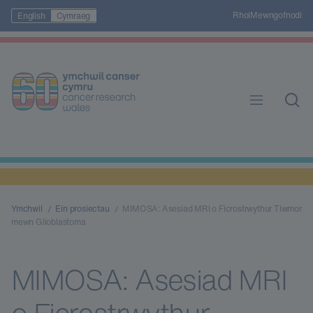
Rhoi
Mewngofnodi
English
Cymraeg
Ymchwil
Ein prosiectau
MIMOSA: Asesiad MRI o Ficrostrwythur Tiwmor
mewn Glioblastoma
MIMOSA: Asesiad MRI