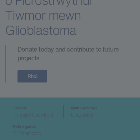
o Ficrostrwythur
Tiwmor mewn
Glioblastoma
Donate today and contribute to future
projects
Rhoi
Lleoliad
Math o ymchwil
Prifysgol Caerdydd
Darganfod
Math o ganser
Yr Ymennydd