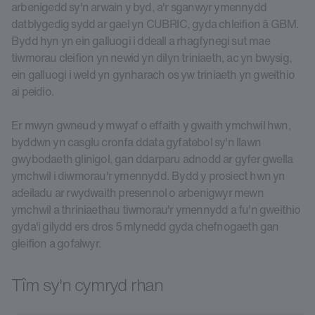
arbenigedd sy'n arwain y byd, a'r sganwyr ymennydd
datblygedig sydd ar gael yn CUBRIC, gyda chleifion â GBM.
Bydd hyn yn ein galluogi i ddeall a rhagfynegi sut mae
tiwmorau cleifion yn newid yn dilyn triniaeth, ac yn bwysig,
ein galluogi i weld yn gynharach os yw triniaeth yn gweithio
ai peidio.
Er mwyn gwneud y mwyaf o effaith y gwaith ymchwil hwn,
byddwn yn casglu cronfa ddata gyfatebol sy'n llawn
gwybodaeth glinigol, gan ddarparu adnodd ar gyfer gwella
ymchwil i diwmorau'r ymennydd. Bydd y prosiect hwn yn
adeiladu ar rwydwaith presennol o arbenigwyr mewn
ymchwil a thriniaethau tiwmorau'r ymennydd a fu'n gweithio
gyda'i gilydd ers dros 5 mlynedd gyda chefnogaeth gan
gleifion a gofalwyr.
Tîm sy'n cymryd rhan