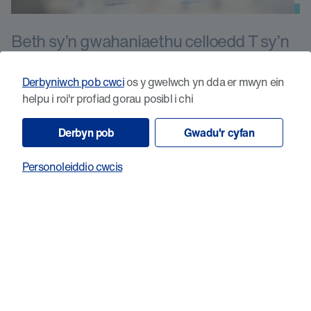
Beth sy’n gwahaniaethu celloedd T sy’n
adweithiol i ganser ac sy’n deillio o
brofiotigau
Derbyniwch pob cwci
os y gwelwch yn dda er mwyn ein
helpu i roi'r profiad gorau posibl i chi
Derbyn pob
Gwadu'r cyfan
Personoleiddio cwcis