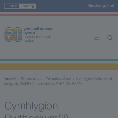
Rhoi
Mewngofnodi
English
Cymraeg
Ymchwil
Ein prosiectau
Triniaethau Gwell
Cymhlygion Rwtheniwm(II)
polypyridyl (RuPIP) fel sensiteiddwyr PARPi (Ru-PARPi)
Cymhlygion