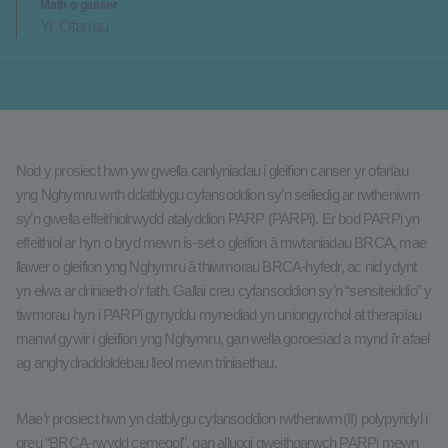
Math o ganser
Yr Ofarïau
Nod y prosiect hwn yw gwella canlyniadau i gleifion canser yr ofarïau
yng Nghymru wrth ddatblygu cyfansoddion sy’n seiliedig ar rwtheniwm
sy’n gwella effeithiolrwydd atalyddion PARP (PARPi). Er bod PARPi yn
effeithiol ar hyn o bryd mewn is-set o gleifion â mwtaniadau BRCA, mae
llawer o gleifion yng Nghymru â thiwmorau BRCA-hyfedr, ac nid ydynt
yn elwa ar driniaeth o’r fath. Gallai creu cyfansoddion sy’n “sensiteiddio” y
tiwmorau hyn i PARPi gynyddu mynediad yn uniongyrchol at therapïau
manwl gywir i gleifion yng Nghymru, gan wella goroesiad a mynd i’r afael
ag anghydraddoldebau lleol mewn triniaethau.
Mae’r prosiect hwn yn datblygu cyfansoddion rwtheniwm(II) polypyridyl i
greu “BRCA-rwydd cemegol”, gan alluogi gweithgarwch PARPi mewn