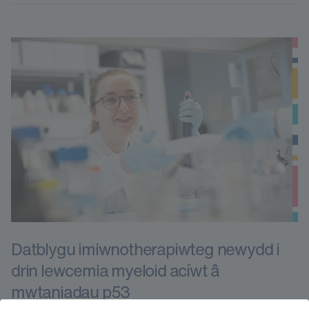
Datblygu imiwnotherapiwteg newydd i
drin lewcemia myeloid acíwt â
mwtaniadau p53