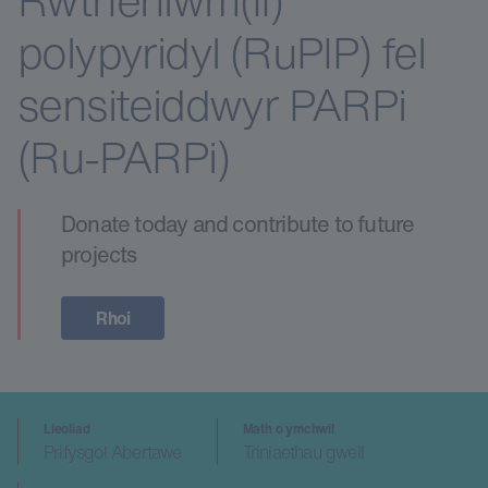
Rwtheniwm(II)
polypyridyl (RuPIP) fel
sensiteiddwyr PARPi
(Ru-PARPi)
Donate today and contribute to future
projects
Rhoi
Lleoliad
Math o ymchwil
Prifysgol Abertawe
Triniaethau gwell