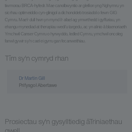
tiwmorau BRCA-hyfedr. Mae canolbwyntio ar gleifion yng Nghymru yn
sicrhau optimeiddio cyn-glinigol a dichonoldeb trosiadol o fewn GIG
Cymru. Mae’r dull hwn yn mynd i’r afael ag ymwrthedd i gyffuriau, yn
ehangu mynediad at therapïau wedi’u targedu, ac yn alinio â blaenoriaeth
Ymchwil Canser Cymru o hyrwyddo, ledled Cymru, ymchwil oncoleg
fanwl gywir sy’n cael ei gyrru gan fecanweithiau.
Tîm sy'n cymryd rhan
Dr Martin Gill
Prifysgol Abertawe
Prosiectau sy'n gysylltiedig âTriniaethau
gwell