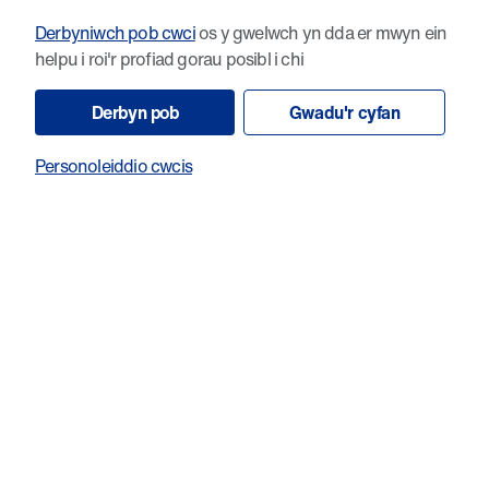
Derbyniwch pob cwci
os y gwelwch yn dda er mwyn ein
helpu i roi'r profiad gorau posibl i chi
Derbyn pob
Gwadu'r cyfan
Personoleiddio cwcis
Defnyddio moleciwlau bach i ddiraddio
oncoprotein HPV E7