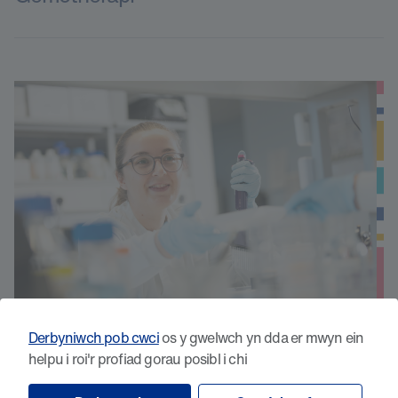
Derbyniwch pob cwci
os y gwelwch yn dda er mwyn ein
Bylchau DNA mewn Epil Edafedd fel
helpu i roi'r profiad gorau posibl i chi
Penderfynyddion Ymwrthedd i