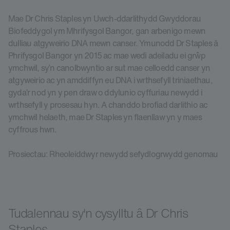
Mae Dr Chris Staples yn Uwch-ddarlithydd Gwyddorau
Biofeddygol ym Mhrifysgol Bangor, gan arbenigo mewn
dulliau atgyweirio DNA mewn canser. Ymunodd Dr Staples â
Phrifysgol Bangor yn 2015 ac mae wedi adeiladu ei grŵp
ymchwil, sy’n canolbwyntio ar sut mae celloedd canser yn
atgyweirio ac yn amddiffyn eu DNA i wrthsefyll triniaethau,
gyda’r nod yn y pen draw o ddylunio cyffuriau newydd i
wrthsefyll y prosesau hyn. A chanddo brofiad darlithio ac
ymchwil helaeth, mae Dr Staples yn flaenllaw yn y maes
cyffrous hwn.
Prosiectau: Rheoleiddwyr newydd sefydlogrwydd genomau
Tudalennau sy'n cysylltu â Dr Chris
Staples