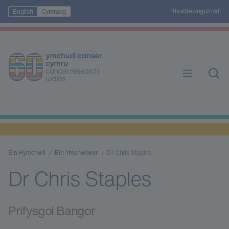
Rhoi
Mewngofnodi
English
Cymraeg
Ein Hymchwil
Ein Ymchwilwyr
Dr Chris Staples
Dr Chris Staples
Prifysgol Bangor