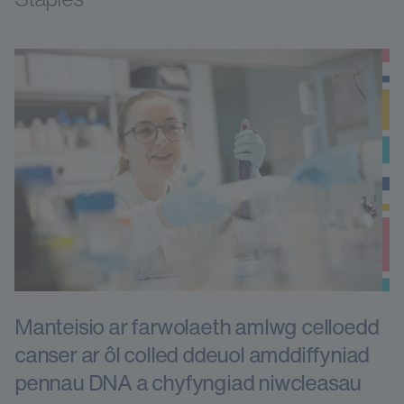
Manteisio ar farwolaeth amlwg celloedd
canser ar ôl colled ddeuol amddiffyniad
pennau DNA a chyfyngiad niwcleasau