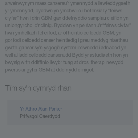
arweinwyr ym maes canserau’r ymennydd a llawfeddygaeth
yr ymennydd, byddwn yn ymchwilio i botensial y “feirws
clyfar” hwn i drin GBM gan ddefnyddio samplau cleifion yn
uniongyrchol o’r clinig. Byddwn yn peiriannu’r “feirws clyfar”
hwn ymhellach fel ei fod, ar ôl heintio celloedd GBM, yn
gorfodi celloedd canser heintiedig i greu meddyginiaethau
gwrth-ganser sy’n ysgogi’r system imiwnedd i adnabod yn
well a lladd celloedd canseraidd Bydd yr astudiaeth hon yn
bwysig wrth ddiffinio llwybr tuag at drosi therapi newydd
pwerus ar gyfer GBM at ddefnydd clinigol.
Tîm sy'n cymryd rhan
Yr Athro Alan Parker
Prifysgol Caerdydd