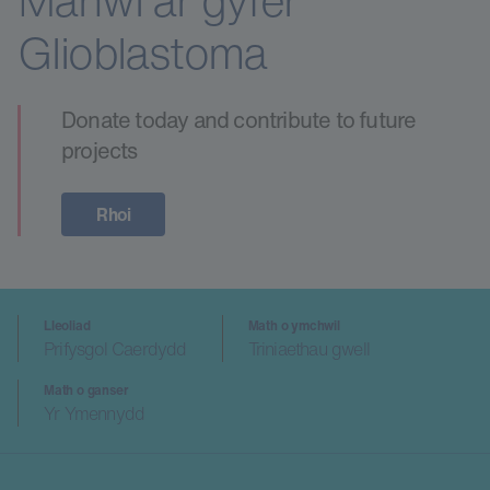
Manwl ar gyfer
Glioblastoma
Donate today and contribute to future
projects
Rhoi
Lleoliad
Math o ymchwil
Prifysgol Caerdydd
Triniaethau gwell
Math o ganser
Yr Ymennydd