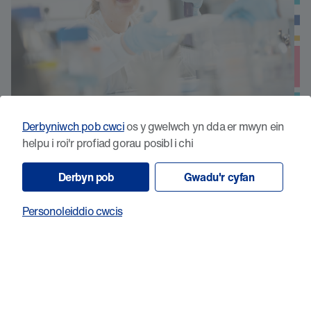
Beth sy’n gwahaniaethu celloedd T sy’n
Derbyniwch pob cwci
os y gwelwch yn dda er mwyn ein
helpu i roi'r profiad gorau posibl i chi
adweithiol i ganser ac sy’n deillio o
brofiotigau
Derbyn pob
Gwadu'r cyfan
Personoleiddio cwcis