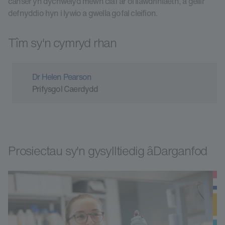
canser yn dychwelyd mewn claf ar ôl llawdriniaeth, a gellir
defnyddio hyn i lywio a gwella gofal cleifion.
Tîm sy'n cymryd rhan
Dr Helen Pearson
Prifysgol Caerdydd
Prosiectau sy'n gysylltiedig âDarganfod