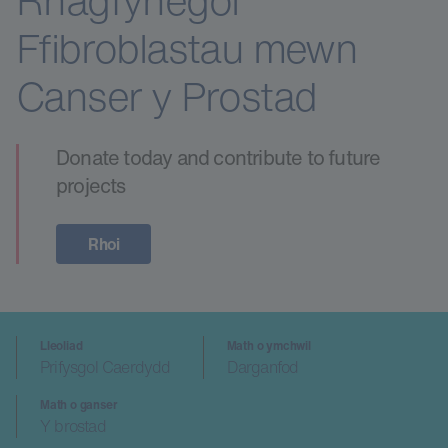
Rhagfynegol
Ffibroblastau mewn
Canser y Prostad
Donate today and contribute to future
projects
Rhoi
Lleoliad
Math o ymchwil
Prifysgol Caerdydd
Darganfod
Math o ganser
Y brostad