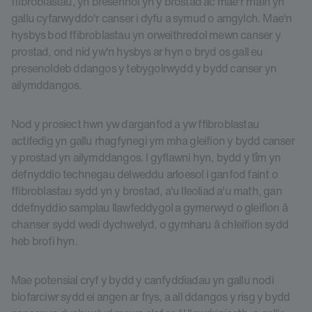
ffibroblastau, yn bresennol yn y brostad ac mae'r rhain yn
gallu cyfarwyddo'r canser i dyfu a symud o amgylch. Mae'n
hysbys bod ffibroblastau yn orweithredol mewn canser y
prostad, ond nid yw'n hysbys ar hyn o bryd os gall eu
presenoldeb ddangos y tebygolrwydd y bydd canser yn
ailymddangos.
Nod y prosiect hwn yw darganfod a yw ffibroblastau
actifedig yn gallu rhagfynegi ym mha gleifion y bydd canser
y prostad yn ailymddangos. I gyflawni hyn, bydd y tîm yn
defnyddio technegau delweddu arloesol i ganfod faint o
ffibroblastau sydd yn y brostad, a'u lleoliad a'u math, gan
ddefnyddio samplau llawfeddygol a gymerwyd o gleifion â
chanser sydd wedi dychwelyd, o gymharu â chleifion sydd
heb brofi hyn.
Mae potensial cryf y bydd y canfyddiadau yn gallu nodi
biofarciwr sydd ei angen ar frys, a all ddangos y risg y bydd