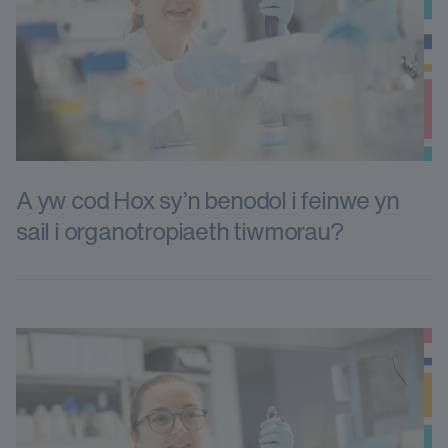
A yw cod Hox sy’n benodol i feinwe yn
sail i organotropiaeth tiwmorau?