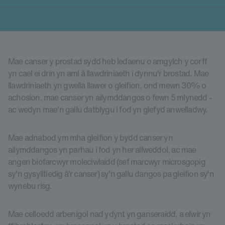
Mae canser y prostad sydd heb ledaenu o amgylch y corff
yn cael ei drin yn aml â llawdriniaeth i dynnu'r brostad. Mae
llawdriniaeth yn gwella llawer o gleifion, ond mewn 30% o
achosion, mae canser yn ailymddangos o fewn 5 mlynedd -
ac wedyn mae'n gallu datblygu i fod yn glefyd anwelladwy.
Mae adnabod ym mha gleifion y bydd canser yn
ailymddangos yn parhau i fod yn her allweddol, ac mae
angen biofarcwyr moleciwlaidd (sef marcwyr microsgopig
sy'n gysylltiedig â'r canser) sy'n gallu dangos pa gleifion sy'n
wynebu risg.
Mae celloedd arbenigol nad ydynt yn ganseraidd, a elwir yn