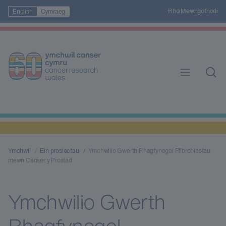
Rhoi
Mewngofnodi
English
Cymraeg
Ymchwil
Ein prosiectau
Ymchwilio Gwerth Rhagfynegol Ffibroblastau
mewn Canser y Prostad
Ymchwilio Gwerth