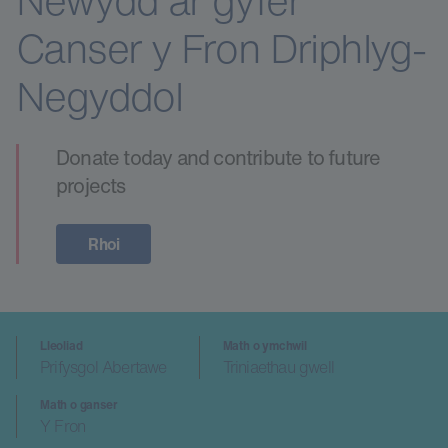
Newydd ar gyfer
Canser y Fron Driphlyg-
Negyddol
Donate today and contribute to future
projects
Rhoi
Lleoliad
Math o ymchwil
Prifysgol Abertawe
Triniaethau gwell
Math o ganser
Y Fron