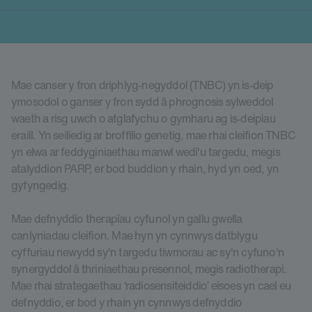
Mae canser y fron driphlyg-negyddol (TNBC) yn is-deip
ymosodol o ganser y fron sydd â phrognosis sylweddol
waeth a risg uwch o atglafychu o gymharu ag is-deipiau
eraill. Yn seiliedig ar broffilio genetig, mae rhai cleifion TNBC
yn elwa ar feddyginiaethau manwl wedi'u targedu, megis
atalyddion PARP, er bod buddion y rhain, hyd yn oed, yn
gyfyngedig.
Mae defnyddio therapïau cyfunol yn gallu gwella
canlyniadau cleifion. Mae hyn yn cynnwys datblygu
cyffuriau newydd sy'n targedu tiwmorau ac sy'n cyfuno'n
synergyddol â thriniaethau presennol, megis radiotherapi.
Mae rhai strategaethau ‘radiosensiteiddio’ eisoes yn cael eu
defnyddio, er bod y rhain yn cynnwys defnyddio