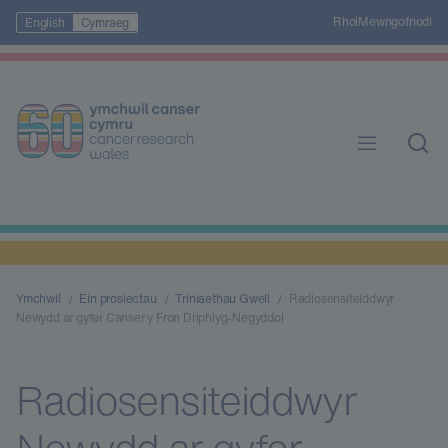
Rhoi
Mewngofnodi
English
Cymraeg
Ymchwil
Ein prosiectau
Triniaethau Gwell
Radiosensiteiddwyr
Newydd ar gyfer Canser y Fron Driphlyg-Negyddol
Radiosensiteiddwyr