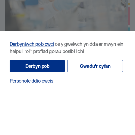
Datblygu imiwnotherapiwteg newydd i
Derbyniwch pob cwci
os y gwelwch yn dda er mwyn ein
helpu i roi'r profiad gorau posibl i chi
drin lewcemia myeloid acíwt â
mwtaniadau p53
Derbyn pob
Gwadu'r cyfan
Personoleiddio cwcis