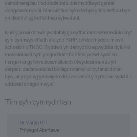
cemotherapïau traddodiadol a ddefnyddiwyd gyntaf
ddegawdau yn ôl. Mae cleifion sy'n derbyn y triniaethau hyn
yn dioddef sgîl-effeithiau sylweddol.
Nod y prosiect hwn yw datblygu cyffur radiosensiteiddio cryf
sy'n cynnwys effaith atalydd PARP, i'w ddefnyddio mewn
achosion o TNBC. Byddwn yn defnyddio egwyddor dylunio
moleciwlaidd sy'n ymgorffori'r holl feini prawf sydd eu
hangen ar gyfer radiosensiteiddio llwyddiannus ac yn
darparu dadansoddiad biolegol manwl o'r cyfansoddion
hyn, ar y cyd ag ymbelydredd, i adnabod y cyffuriau sydd â'r
addewid clinigol mwyaf.
Tîm sy'n cymryd rhan
Dr Martin Gill
Prifysgol Abertawe